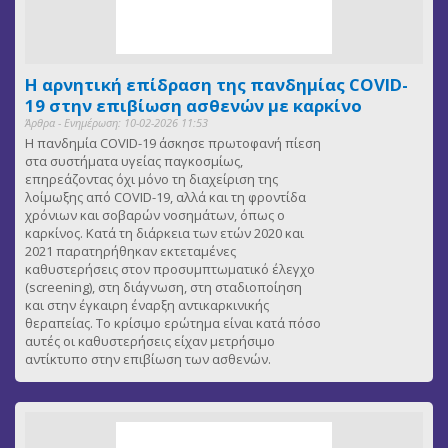
Η αρνητική επίδραση της πανδημίας COVID-
19 στην επιβίωση ασθενών με καρκίνο
Άρθρα - Ενημέρωση: 10-02-2026 11:53
Η πανδημία COVID-19 άσκησε πρωτοφανή πίεση
στα συστήματα υγείας παγκοσμίως,
επηρεάζοντας όχι μόνο τη διαχείριση της
λοίμωξης από COVID-19, αλλά και τη φροντίδα
χρόνιων και σοβαρών νοσημάτων, όπως ο
καρκίνος. Κατά τη διάρκεια των ετών 2020 και
2021 παρατηρήθηκαν εκτεταμένες
καθυστερήσεις στον προσυμπτωματικό έλεγχο
(screening), στη διάγνωση, στη σταδιοποίηση
και στην έγκαιρη έναρξη αντικαρκινικής
θεραπείας. Το κρίσιμο ερώτημα είναι κατά πόσο
αυτές οι καθυστερήσεις είχαν μετρήσιμο
αντίκτυπο στην επιβίωση των ασθενών.