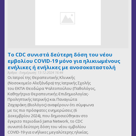
Το CDC συνιστά δεύτερη δόση του νέου
εμβολίου COVID-19 μόνο για ηλικιωμένους
ενήλικες ή ενήλικες με ανοσοκαταστολή
Άρθρα - Ενημέρωση: 13-12-2024 16:44
Οι Ιατροί της Θεραπευτικής Κλινικής
(Νοσοκομείο Αλεξάνδρα) της Ιατρικής Σχολής
του ΕΚΠΑ Θεοδώρα Ψαλτοπούλου (Παθολόγος,
Καθηγήτρια Θεραπευτικής-Επιδημιολογίας-
Προληπτικής Ιατρικής) και Παναγιώτα
Ζαχαράκη (Βιολόγος) αναφέρουν ότι σύμφωνα
με τις πιο πρόσφατες ενημερώσεις (6
Δεκεμβρίου 2024), που δημοσιεύθηκαν στο
έγκριτο περιοδικό Jama Network, το CDC
συνιστά δεύτερη δόση του νέου εμβολίου
COVID-19 για ενήλικες μεγαλύτερης ηλικίας.