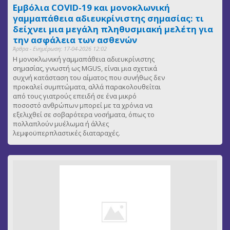
Εμβόλια COVID-19 και μονοκλωνική
γαμμαπάθεια αδιευκρίνιστης σημασίας: τι
δείχνει μια μεγάλη πληθυσμιακή μελέτη για
την ασφάλεια των ασθενών
Άρθρα - Ενημέρωση: 17-04-2026 12:02
Η μονοκλωνική γαμμαπάθεια αδιευκρίνιστης
σημασίας, γνωστή ως MGUS, είναι μια σχετικά
συχνή κατάσταση του αίματος που συνήθως δεν
προκαλεί συμπτώματα, αλλά παρακολουθείται
από τους γιατρούς επειδή σε ένα μικρό
ποσοστό ανθρώπων μπορεί με τα χρόνια να
εξελιχθεί σε σοβαρότερα νοσήματα, όπως το
πολλαπλούν μυέλωμα ή άλλες
λεμφοϋπερπλαστικές διαταραχές.