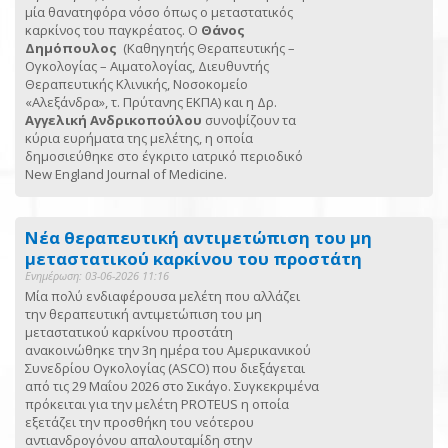
μία θανατηφόρα νόσο όπως ο μεταστατικός
καρκίνος του παγκρέατος. Ο
Θάνος
Δημόπουλος
(Καθηγητής Θεραπευτικής –
Ογκολογίας – Αιματολογίας, Διευθυντής
Θεραπευτικής Κλινικής, Νοσοκομείο
«Αλεξάνδρα», τ. Πρύτανης ΕΚΠΑ) και η Δρ.
Αγγελική Ανδρικοπούλου
συνοψίζουν τα
κύρια ευρήματα της μελέτης, η οποία
δημοσιεύθηκε στο έγκριτο ιατρικό περιοδικό
New England Journal of Medicine.
Νέα θεραπευτική αντιμετώπιση του μη
μεταστατικού καρκίνου του προστάτη
Ενημέρωση: 03-06-2026 11:16
Μία πολύ ενδιαφέρουσα μελέτη που αλλάζει
την θεραπευτική αντιμετώπιση του μη
μεταστατικού καρκίνου προστάτη
ανακοινώθηκε την 3η ημέρα του Αμερικανικού
Συνεδρίου Ογκολογίας (ASCO) που διεξάγεται
από τις 29 Μαΐου 2026 στο Σικάγο. Συγκεκριμένα
πρόκειται για την μελέτη PROTEUS η οποία
εξετάζει την προσθήκη του νεότερου
αντιανδρογόνου απαλουταμίδη στην