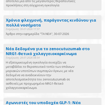
αποτελεί μία από τις μεγαλύτερες θεραπευτικές
προκλήσεις στη σύγχρονη ογκολογία
Χρόνια φλεγμονή, παράγοντας κινδύνου για
πολλά νοσήματα
Ενημέρωση: 30-07-2026 17:37
Άρθρο στην εφημερίδα "ΤΑ ΝΕΑ", 30-07-2026
Νέα δεδομένα για το zenocutuzumab στο
NRG1-θετικό χολαγγειοκαρκίνωμα
Ενημέρωση: 28-07-2026 08:54
Η εξατομικευμένη ογκολογία συνεχίζει να
μεταβάλλει το θεραπευτικό τοπίο των σπάνιων
μοριακών υποτύπων συμπαγών όγκων, με νέα
δεδομένα να αναδεικνύουν την
αποτελεσματικότητα του zenocutuzumab σε
ασθενείς με προχωρημένο NRG1-θετικό
χολαγγειοκαρκίνωμα.
Αγωνιστές του υποδοχέα GLP-1: Νέα