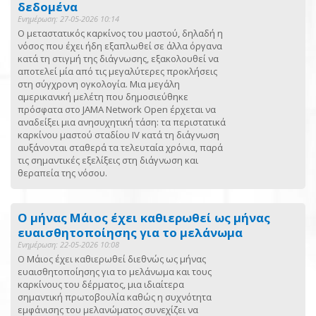
δεδομένα
Ενημέρωση: 27-05-2026 10:14
Ο μεταστατικός καρκίνος του μαστού, δηλαδή η
νόσος που έχει ήδη εξαπλωθεί σε άλλα όργανα
κατά τη στιγμή της διάγνωσης, εξακολουθεί να
αποτελεί μία από τις μεγαλύτερες προκλήσεις
στη σύγχρονη ογκολογία. Μια μεγάλη
αμερικανική μελέτη που δημοσιεύθηκε
πρόσφατα στο JAMA Network Open έρχεται να
αναδείξει μια ανησυχητική τάση: τα περιστατικά
καρκίνου μαστού σταδίου IV κατά τη διάγνωση
αυξάνονται σταθερά τα τελευταία χρόνια, παρά
τις σημαντικές εξελίξεις στη διάγνωση και
θεραπεία της νόσου.
Ο μήνας Μάιος έχει καθιερωθεί ως μήνας
ευαισθητοποίησης για το μελάνωμα
Ενημέρωση: 22-05-2026 10:08
Ο Μάιος έχει καθιερωθεί διεθνώς ως μήνας
ευαισθητοποίησης για το μελάνωμα και τους
καρκίνους του δέρματος, μια ιδιαίτερα
σημαντική πρωτοβουλία καθώς η συχνότητα
εμφάνισης του μελανώματος συνεχίζει να