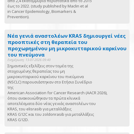
από 2,4 εκατομμύρια περιστατικά από το 2015
έως το 2022. (study published by Maclin et al
in Cancer Epidemiology, Biomarkers &
Prevention).
Νέα γενιά αναστολέων KRAS δημιουργεί νέες
προοπτικές στη θεραπεία του
προχωρημένου μη μικροκυτταρικού καρκίνου
του πνεύμονα
Ενημέρωση: 13-07-2026 09:40
Σημαντικές εξελίξεις στον τομέα της
στοχευμένης θεραπείας του μη
μικροκυτταρικού καρκίνου του πνεύμονα
(NSCLC) παρουσιάστηκαν στο Ετήσιο Συνέδριο
της
American Association for Cancer Research (AACR 2026),
όπου ανακοινώθηκαν τα πρώτα κλινικά
αποτελέσματα δύο νέας γενιάς αναστολέων του
KRAS, του elisrasib για μεταλλάξεις
KRAS G12C και του zoldonrasib για μεταλλάξεις
KRAS G12D.