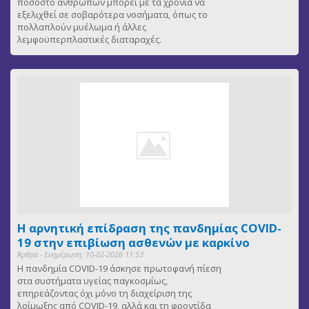
ποσοστό ανθρώπων μπορεί με τα χρόνια να
εξελιχθεί σε σοβαρότερα νοσήματα, όπως το
πολλαπλούν μυέλωμα ή άλλες
λεμφοϋπερπλαστικές διαταραχές.
Η αρνητική επίδραση της πανδημίας COVID-
19 στην επιβίωση ασθενών με καρκίνο
Άρθρα - Ενημέρωση: 10-02-2026 11:53
Η πανδημία COVID-19 άσκησε πρωτοφανή πίεση
στα συστήματα υγείας παγκοσμίως,
επηρεάζοντας όχι μόνο τη διαχείριση της
λοίμωξης από COVID-19, αλλά και τη φροντίδα