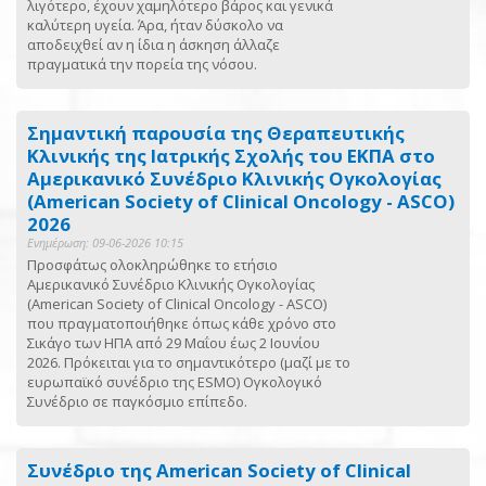
λιγότερο, έχουν χαμηλότερο βάρος και γενικά
καλύτερη υγεία. Άρα, ήταν δύσκολο να
αποδειχθεί αν η ίδια η άσκηση άλλαζε
πραγματικά την πορεία της νόσου.
Σημαντική παρουσία της Θεραπευτικής
Κλινικής της Ιατρικής Σχολής του ΕΚΠΑ στο
Αμερικανικό Συνέδριο Κλινικής Ογκολογίας
(American Society of Clinical Oncology - ASCO)
2026
Ενημέρωση: 09-06-2026 10:15
Προσφάτως ολοκληρώθηκε το ετήσιο
Αμερικανικό Συνέδριο Κλινικής Ογκολογίας
(American Society of Clinical Oncology - ASCO)
που πραγματοποιήθηκε όπως κάθε χρόνο στο
Σικάγο των ΗΠΑ από 29 Μαΐου έως 2 Ιουνίου
2026. Πρόκειται για το σημαντικότερο (μαζί με το
ευρωπαϊκό συνέδριο της ESMO) Ογκολογικό
Συνέδριο σε παγκόσμιο επίπεδο.
Συνέδριο της American Society of Clinical