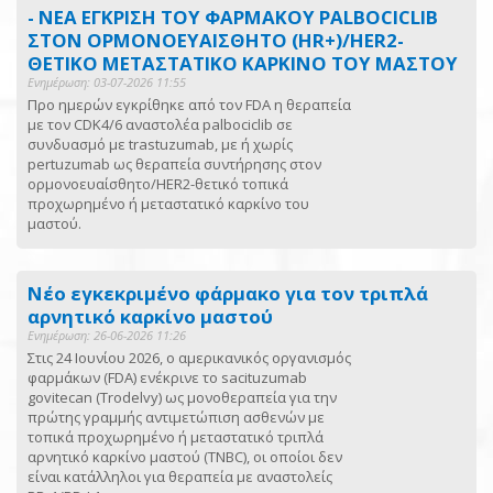
- ΝΕΑ ΕΓΚΡΙΣΗ ΤΟΥ ΦΑΡΜΑΚΟΥ PALBOCICLIB
ΣΤΟΝ ΟΡΜΟΝΟΕΥΑΙΣΘΗΤΟ (HR+)/HER2-
ΘΕΤΙΚΟ ΜΕΤΑΣΤΑΤΙΚΟ ΚΑΡΚΙΝΟ ΤΟΥ ΜΑΣΤΟΥ
Ενημέρωση: 03-07-2026 11:55
Προ ημερών εγκρίθηκε από τον FDA η θεραπεία
με τον CDK4/6 αναστολέα palbociclib σε
συνδυασμό με trastuzumab, με ή χωρίς
pertuzumab ως θεραπεία συντήρησης στον
ορμονοευαίσθητο/HER2-θετικό τοπικά
προχωρημένο ή μεταστατικό καρκίνο του
μαστού.
Νέο εγκεκριμένο φάρμακο για τον τριπλά
αρνητικό καρκίνο μαστού
Ενημέρωση: 26-06-2026 11:26
Στις 24 Ιουνίου 2026, ο αμερικανικός οργανισμός
φαρμάκων (FDA) ενέκρινε το sacituzumab
govitecan (Trodelvy) ως μονοθεραπεία για την
πρώτης γραμμής αντιμετώπιση ασθενών με
τοπικά προχωρημένο ή μεταστατικό τριπλά
αρνητικό καρκίνο μαστού (TNBC), οι οποίοι δεν
είναι κατάλληλοι για θεραπεία με αναστολείς