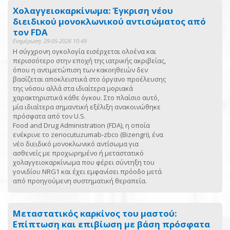
Xολαγγειοκαρκίνωμα: Έγκριση νέου
διειδικού μονοκλωνικού αντισώματος από
τον FDA
Ενημέρωση: 29-05-2026 10:49
Η σύγχρονη ογκολογία εισέρχεται ολοένα και
περισσότερο στην εποχή της ιατρικής ακριβείας,
όπου η αντιμετώπιση των κακοηθειών δεν
βασίζεται αποκλειστικά στο όργανο προέλευσης
της νόσου αλλά στα ιδιαίτερα μοριακά
χαρακτηριστικά κάθε όγκου. Στο πλαίσιο αυτό,
μία ιδιαίτερα σημαντική εξέλιξη ανακοινώθηκε
πρόσφατα από τον U.S.
Food and Drug Administration (FDA), η οποία
ενέκρινε το zenocutuzumab-zbco (Bizengri), ένα
νέο διειδικό μονοκλωνικό αντίσωμα για
ασθενείς με προχωρημένο ή μεταστατικό
χολαγγειοκαρκίνωμα που φέρει σύντηξη του
γονιδίου NRG1 και έχει εμφανίσει πρόοδο μετά
από προηγούμενη συστηματική θεραπεία.
Μεταστατικός καρκίνος του μαστού:
Επίπτωση και επιβίωση με βάση πρόσφατα