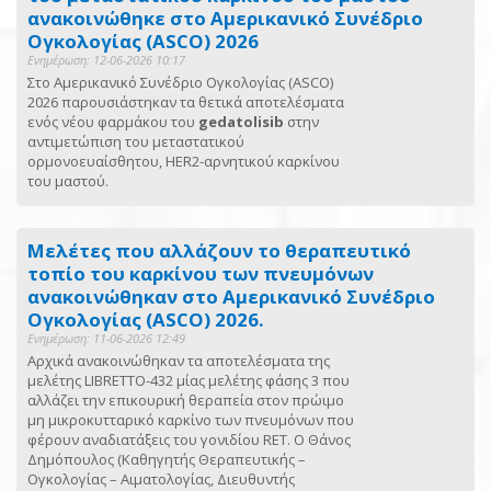
ανακοινώθηκε στο Αμερικανικό Συνέδριο
Ογκολογίας (ASCO) 2026
Ενημέρωση: 12-06-2026 10:17
Στο Αμερικανικό Συνέδριο Ογκολογίας (ASCO)
2026 παρουσιάστηκαν τα θετικά αποτελέσματα
ενός νέου φαρμάκου του
gedatolisib
στην
αντιμετώπιση του μεταστατικού
ορμονοευαίσθητου, HER2-αρνητικού καρκίνου
του μαστού.
Μελέτες που αλλάζουν το θεραπευτικό
τοπίο του καρκίνου των πνευμόνων
ανακοινώθηκαν στο Αμερικανικό Συνέδριο
Ογκολογίας (ASCO) 2026.
Ενημέρωση: 11-06-2026 12:49
Αρχικά ανακοινώθηκαν τα αποτελέσματα της
μελέτης LIBRETTO-432 μίας μελέτης φάσης 3 που
αλλάζει την επικουρική θεραπεία στον πρώιμο
μη μικροκυτταρικό καρκίνο των πνευμόνων που
φέρουν αναδιατάξεις του γονιδίου RET. Ο Θάνος
Δημόπουλος (Καθηγητής Θεραπευτικής –
Ογκολογίας – Αιματολογίας, Διευθυντής