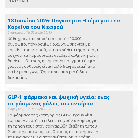
PD-1/PD-L1.
18 Ιουνίου 2026: Παγκόσμια Ημέρα για τον
Καρκίνο του Νεφρού
Ενημέρωση: 18-06-2026 11:13
Κάθε χρόνο, περισσότεροι από 430.000
άνθρωποι παγκοσμίως διαγιγνώσκονται με
καρκίνο του νεφρού, μία κακοήθεια της οποίας η
συχνότητα παρουσιάζει σταθερά αυξητική τάση
διεθνώς. Ωστόσο, η σημερινή πραγματικότητα
για τους ασθενείς είναι πολύ διαφορετική από
εκείνη που γνωρίζαμε πριν από μία ή δύο
δεκαετίες.
GLP-1 φάρμακα και ψυχική υγεία: ένας
απρόσμενος ρόλος του εντέρου
Ενημέρωση: 17-06-2026 10:41
Τα φάρμακα της κατηγορίας GLP-1 έχουν γίνει
ευρέως γνωστά τα τελευταία χρόνια κυρίως για
τη χρήση τους στον σακχαρώδη διαβήτη τύπου
2 και στην παχυσαρκία. Ωστόσο, η επιστημονική
έρευνα αρχίζει να αποκαλύπτει ότι η δράση