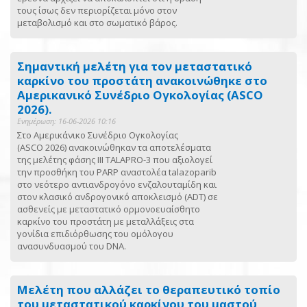
τους ίσως δεν περιορίζεται μόνο στον
μεταβολισμό και στο σωματικό βάρος.
Σημαντική μελέτη για τον μεταστατικό
καρκίνο του προστάτη ανακοινώθηκε στο
Αμερικανικό Συνέδριο Ογκολογίας (ASCO
2026).
Ενημέρωση: 16-06-2026 10:16
Στο Αμερικάνικο Συνέδριο Ογκολογίας
(ASCO 2026) ανακοινώθηκαν τα αποτελέσματα
της μελέτης φάσης III TALAPRO-3 που αξιολογεί
την προσθήκη του PARP αναστολέα talazoparib
στο νεότερο αντιανδρογόνο ενζαλουταμίδη και
στον κλασικό ανδρογονικό αποκλεισμό (ADT) σε
ασθενείς με μεταστατικό ορμονοευαίσθητο
καρκίνο του προστάτη με μεταλλάξεις στα
γονίδια επιδιόρθωσης του ομόλογου
ανασυνδυασμού του DNA.
Μελέτη που αλλάζει το θεραπευτικό τοπίο
του μεταστατικού καρκίνου του μαστού