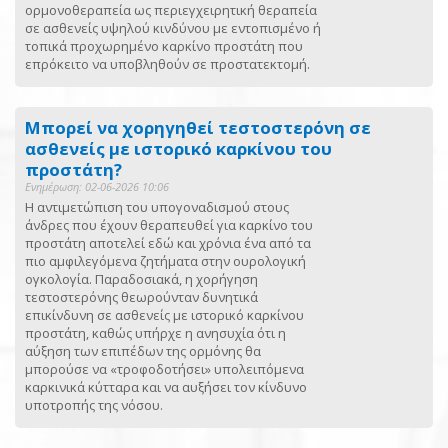
ορμονοθεραπεία ως περιεγχειρητική θεραπεία
σε ασθενείς υψηλού κινδύνου με εντοπισμένο ή
τοπικά προχωρημένο καρκίνο προστάτη που
επρόκειτο να υποβληθούν σε προστατεκτομή.
Μπορεί να χορηγηθεί τεστοστερόνη σε
ασθενείς με ιστορικό καρκίνου του
προστάτη?
Ενημέρωση: 02-06-2026 10:06
Η αντιμετώπιση του υπογοναδισμού στους
άνδρες που έχουν θεραπευθεί για καρκίνο του
προστάτη αποτελεί εδώ και χρόνια ένα από τα
πιο αμφιλεγόμενα ζητήματα στην ουρολογική
ογκολογία. Παραδοσιακά, η χορήγηση
τεστοστερόνης θεωρούνταν δυνητικά
επικίνδυνη σε ασθενείς με ιστορικό καρκίνου
προστάτη, καθώς υπήρχε η ανησυχία ότι η
αύξηση των επιπέδων της ορμόνης θα
μπορούσε να «τροφοδοτήσει» υπολειπόμενα
καρκινικά κύτταρα και να αυξήσει τον κίνδυνο
υποτροπής της νόσου.