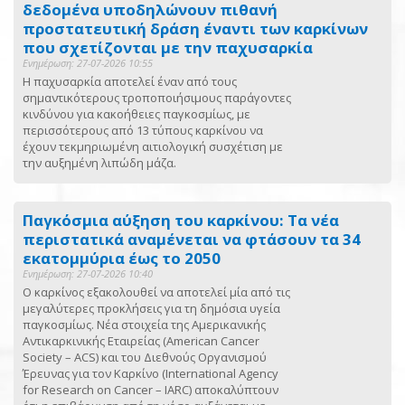
δεδομένα υποδηλώνουν πιθανή
προστατευτική δράση έναντι των καρκίνων
που σχετίζονται με την παχυσαρκία
Ενημέρωση: 27-07-2026 10:55
Η παχυσαρκία αποτελεί έναν από τους
σημαντικότερους τροποποιήσιμους παράγοντες
κινδύνου για κακοήθειες παγκοσμίως, με
περισσότερους από 13 τύπους καρκίνου να
έχουν τεκμηριωμένη αιτιολογική συσχέτιση με
την αυξημένη λιπώδη μάζα.
Παγκόσμια αύξηση του καρκίνου: Τα νέα
περιστατικά αναμένεται να φτάσουν τα 34
εκατομμύρια έως το 2050
Ενημέρωση: 27-07-2026 10:40
Ο καρκίνος εξακολουθεί να αποτελεί μία από τις
μεγαλύτερες προκλήσεις για τη δημόσια υγεία
παγκοσμίως. Νέα στοιχεία της Αμερικανικής
Αντικαρκινικής Εταιρείας (American Cancer
Society – ACS) και του Διεθνούς Οργανισμού
Έρευνας για τον Καρκίνο (International Agency
for Research on Cancer – IARC) αποκαλύπτουν