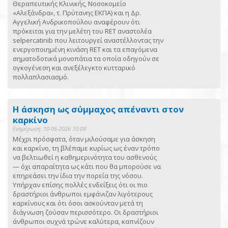
Θεραπευτικής Κλινικής, Νοσοκομείο
«Αλεξάνδρα», τ. Πρύτανης ΕΚΠΑ) και η Δρ.
Αγγελική Ανδρικοπούλου αναφέρουν ότι
πρόκειται για την μελέτη του RET αναστολέα
selpercatinib που λειτουργεί αναστέλλοντας την
ενεργοποιημένη κινάση RET και τα επαγόμενα
σηματοδοτικά μονοπάτια τα οποία οδηγούν σε
ογκογένεση και ανεξέλεγκτο κυτταρικό
πολλαπλασιασμό.
Η άσκηση ως σύμμαχος απέναντι στον
καρκίνο
Ενημέρωση: 10-06-2026 10:08
Μέχρι πρόσφατα, όταν μιλούσαμε για άσκηση
και καρκίνο, τη βλέπαμε κυρίως ως έναν τρόπο
να βελτιωθεί η καθημερινότητα του ασθενούς
— όχι απαραίτητα ως κάτι που θα μπορούσε να
επηρεάσει την ίδια την πορεία της νόσου.
Υπήρχαν επίσης πολλές ενδείξεις ότι οι πιο
δραστήριοι άνθρωποι εμφάνιζαν λιγότερους
καρκίνους και ότι όσοι ασκούνταν μετά τη
διάγνωση ζούσαν περισσότερο. Οι δραστήριοι
άνθρωποι συχνά τρώνε καλύτερα, καπνίζουν