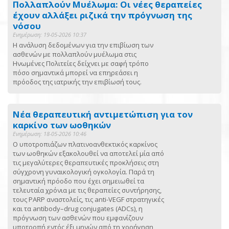
Πολλαπλούν Μυέλωμα: Οι νέες θεραπείες
έχουν αλλάξει ριζικά την πρόγνωση της
νόσου
Ενημέρωση: 19-05-2026 10:37
Η ανάλυση δεδομένων για την επιβίωση των
ασθενών με πολλαπλούν μυέλωμα στις
Ηνωμένες Πολιτείες δείχνει με σαφή τρόπο
πόσο σημαντικά μπορεί να επηρεάσει η
πρόοδος της ιατρικής την επιβίωσή τους.
Νέα θεραπευτική αντιμετώπιση για τον
καρκίνο των ωοθηκών
Ενημέρωση: 18-05-2026 10:46
Ο υποτροπιάζων πλατινοανθεκτικός καρκίνος
των ωοθηκών εξακολουθεί να αποτελεί μία από
τις μεγαλύτερες θεραπευτικές προκλήσεις στη
σύγχρονη γυναικολογική ογκολογία. Παρά τη
σημαντική πρόοδο που έχει σημειωθεί τα
τελευταία χρόνια με τις θεραπείες συντήρησης,
τους PARP αναστολείς, τις anti-VEGF στρατηγικές
και τα antibody–drug conjugates (ADCs), η
πρόγνωση των ασθενών που εμφανίζουν
υποτροπή εντός έξι μηνών από τη χορήγηση