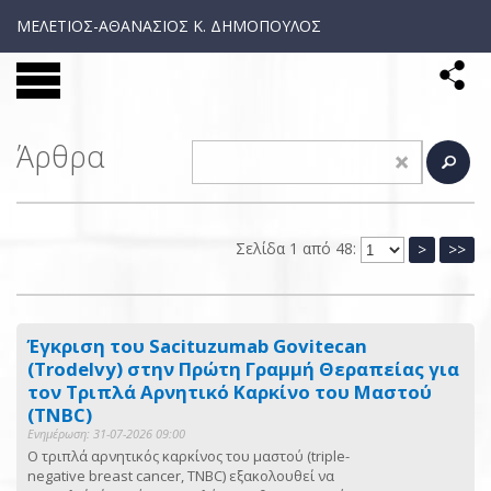
ΜΕΛΕΤΙΟΣ-ΑΘΑΝΑΣΙΟΣ Κ. ΔΗΜΟΠΟΥΛΟΣ
Άρθρα
Σελίδα 1 από 48:
>
>>
Έγκριση του Sacituzumab Govitecan
(Trodelvy) στην Πρώτη Γραμμή Θεραπείας για
τον Τριπλά Αρνητικό Καρκίνο του Μαστού
(TNBC)
Ενημέρωση: 31-07-2026 09:00
Ο τριπλά αρνητικός καρκίνος του μαστού (triple-
negative breast cancer, TNBC) εξακολουθεί να