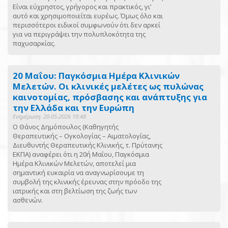
Είναι εύχρηστος, γρήγορος και πρακτικός, γι’
αυτό και χρησιμοποιείται ευρέως. Όμως όλο και
περισσότεροι ειδικοί συμφωνούν ότι δεν αρκεί
για να περιγράψει την πολυπλοκότητα της
παχυσαρκίας.
20 Μαΐου: Παγκόσμια Ημέρα Κλινικών
Μελετών. Οι κλινικές μελέτες ως πυλώνας
καινοτομίας, πρόσβασης και ανάπτυξης για
την Ελλάδα και την Ευρώπη
Ενημέρωση: 20-05-2026 10:48
Ο Θάνος Δημόπουλος (Καθηγητής
Θεραπευτικής – Ογκολογίας – Αιματολογίας,
Διευθυντής Θεραπευτικής Κλινικής, τ. Πρύτανης
ΕΚΠΑ) αναφέρει ότι η 20ή Μαΐου, Παγκόσμια
Ημέρα Κλινικών Μελετών, αποτελεί μια
σημαντική ευκαιρία να αναγνωρίσουμε τη
συμβολή της κλινικής έρευνας στην πρόοδο της
ιατρικής και στη βελτίωση της ζωής των
ασθενών.