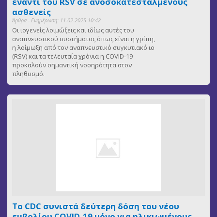
έναντι του RSV σε ανοσοκατεσταλμένους
ασθενείς
Άρθρα - Ενημέρωση: 11-02-2025 10:42
Οι ιογενείς λοιμώξεις και ιδίως αυτές του
αναπνευστικού συστήματος όπως είναι η γρίπη,
η λοίμωξη από τον αναπνευστικό συγκυτιακό ιο
(RSV) και τα τελευταία χρόνια η COVID-19
προκαλούν σημαντική νοσηρότητα στον
πληθυσμό.
Το CDC συνιστά δεύτερη δόση του νέου
εμβολίου COVID-19 μόνο για ηλικιωμένους