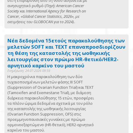
ότι η επιβάρυνση από τη νόσο αυξάνεται με
ανησυχητικό ρυθμό (
Πηγή:
American
Cancer
Society
και International
Agency
for
Research
on
Cancer
, «Global
Cancer
Statistics
, 2026», με
εκτιμήσεις του GLOBOCAN
για το 2024).
Νέα δεδομένα 15ετούς παρακολούθησης των
μελετών SOFT και TEXT επαναπροσδιορίζουν
τη θέση της καταστολής της ωοθηκικής
λειτουργίας στον πρώιμο HR-θετικό/HER2-
αρνητικό καρκίνο του μαστού
Ενημέρωση: 24-07-2026 09:59
Η μακροχρόνια παρακολούθηση των δύο
τυχαιοποιημένων μελετών φάσης ΙΙΙ SOFT
(Suppression of Ovarian Function Trial) και TEXT
(Tamoxifen and Exemestane Trial), με διάμεση
διάρκεια παρακολούθησης 15 ετών, προσφέρει
τα πλέον ώριμα δεδομένα σχετικά με τον ρόλο
της καταστολής της ωοθηκικής λειτουργίας
(Ovarian Function Suppression, OFS) στις
προεμμηνοπαυσιακές γυναίκες με πρώιμο
ορμονοεξαρτώμενο (HR-θετικό), HER2-αρνητικό
καρκίνο του μαστού.