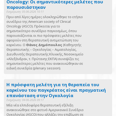
Oncology: Οι σημαντικότερες μελέτες που
παρουσιάστηκαν
Ενημέρωση: 05-06-2026 10:11
Πριν από λίγες ημέρες ολοκληρώθηκε το ετήσιο
συνέδριο της American society of Clinical
Oncology (ASCO). Πρόκειται για το
σημαντικότερο συνέδριο παγκοσμίως, όπου
παρουσιάζονται οι πιο πρόσφατες μελέτες που
αφορούν στη θεραπευτική αντιμετώπιση του
καρκίνου. Ο
Θάνος Δημόπουλος
(Καθηγητής
Θεραπευτικής – Ογκολογίας – Αιματολογίας,
Διευθυντής Θεραπευτικής Κλινικής, Νοσοκομείο
«Αλεξάνδρα», τ. Πρύτανης ΕΚΠΑ) συνοψίζει τις
σημαντικότερες μελέτες που ανακοινώθηκαν σε
ειδική συνεδρία (plenary session).
Η πρόσφατη μελέτη για τη θεραπεία του
καρκίνου του παγκρέατος είναι πραγματική
επανάσταση στην Ογκολογία
Ενημέρωση: 04-06-2026 09:17
Μία νέα ελπιδοφόρα θεραπευτική εξέλιξη
ανακοινώθηκε στο φετινό Αμερικανικό Συνέδριο
Ογκολογίας (ASCO) που αλλάζει την επιβίωση σε