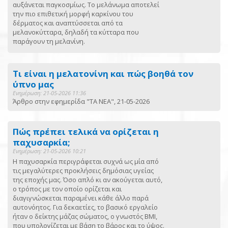
αυξάνεται παγκοσμίως. Το μελάνωμα αποτελεί
την πιο επιθετική μορφή καρκίνου του
δέρματος και αναπτύσσεται από τα
μελανοκύτταρα, δηλαδή τα κύτταρα που
παράγουν τη μελανίνη.
Τι είναι η μελατονίνη και πώς βοηθά τον
ύπνο μας
Ενημέρωση: 21-05-2026 11:36
Άρθρο στην εφημερίδα "ΤΑ ΝΕΑ", 21-05-2026
Πώς πρέπει τελικά να ορίζεται η
παχυσαρκία;
Ενημέρωση: 21-05-2026 10:21
Η παχυσαρκία περιγράφεται συχνά ως μία από
τις μεγαλύτερες προκλήσεις δημόσιας υγείας
της εποχής μας. Όσο απλό κι αν ακούγεται αυτό,
ο τρόπος με τον οποίο ορίζεται και
διαγιγνώσκεται παραμένει κάθε άλλο παρά
αυτονόητος. Για δεκαετίες, το βασικό εργαλείο
ήταν ο δείκτης μάζας σώματος, ο γνωστός BMI,
που υπολογίζεται με βάση το βάρος και το ύψος.