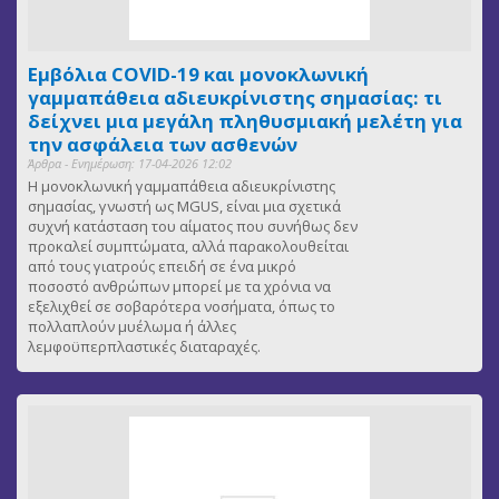
Εμβόλια COVID-19 και μονοκλωνική
γαμμαπάθεια αδιευκρίνιστης σημασίας: τι
δείχνει μια μεγάλη πληθυσμιακή μελέτη για
την ασφάλεια των ασθενών
Άρθρα - Ενημέρωση: 17-04-2026 12:02
Η μονοκλωνική γαμμαπάθεια αδιευκρίνιστης
σημασίας, γνωστή ως MGUS, είναι μια σχετικά
συχνή κατάσταση του αίματος που συνήθως δεν
προκαλεί συμπτώματα, αλλά παρακολουθείται
από τους γιατρούς επειδή σε ένα μικρό
ποσοστό ανθρώπων μπορεί με τα χρόνια να
εξελιχθεί σε σοβαρότερα νοσήματα, όπως το
πολλαπλούν μυέλωμα ή άλλες
λεμφοϋπερπλαστικές διαταραχές.