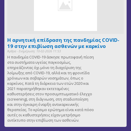
Η αρνητική επίδραση της πανδημίας COVID-
19 στην επιβίωση ασθενών με καρκίνο
Άρθρα - Ενημέρωση: 10-02-2026 11:53
Η πανδημία COVID-19 άσκησε πρωτοφανή πίεση
στα συστήματα υγείας παγκοσμίως,
επηρεάζοντας όχι μόνο τη διαχείριση της
λοίμωξης από COVID-19, αλλά και τη φροντίδα
χρόνιων και σοβαρών νοσημάτων, όπως ο
καρκίνος. Κατά τη διάρκεια των ετών 2020 και
2021 παρατηρήθηκαν εκτεταμένες
καθυστερήσεις στον προσυμπτωματικό έλεγχο
(screening), στη διάγνωση, στη σταδιοποίηση
και στην έγκαιρη έναρξη αντικαρκινικής
θεραπείας. Το κρίσιμο ερώτημα είναι κατά πόσο
αυτές οι καθυστερήσεις είχαν μετρήσιμο
αντίκτυπο στην επιβίωση των ασθενών.