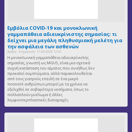
Εμβόλια COVID-19 και μονοκλωνική
γαμμαπάθεια αδιευκρίνιστης σημασίας: τι
δείχνει μια μεγάλη πληθυσμιακή μελέτη για
την ασφάλεια των ασθενών
Άρθρα - Ενημέρωση: 17-04-2026 12:02
Η μονοκλωνική γαμμαπάθεια αδιευκρίνιστης
σημασίας, γνωστή ως MGUS, είναι μια σχετικά
συχνή κατάσταση του αίματος που συνήθως δεν
προκαλεί συμπτώματα, αλλά παρακολουθείται
από τους γιατρούς επειδή σε ένα μικρό
ποσοστό ανθρώπων μπορεί με τα χρόνια να
εξελιχθεί σε σοβαρότερα νοσήματα, όπως το
πολλαπλούν μυέλωμα ή άλλες
λεμφοϋπερπλαστικές διαταραχές.