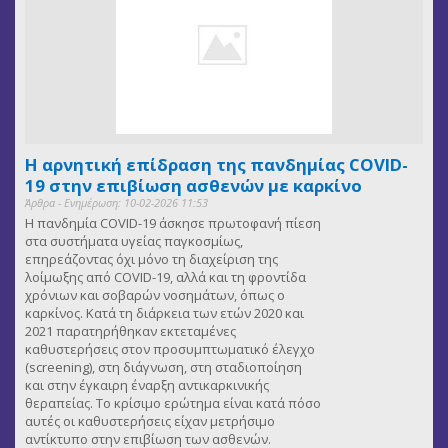
Η αρνητική επίδραση της πανδημίας COVID-
19 στην επιβίωση ασθενών με καρκίνο
Άρθρα - Ενημέρωση: 10-02-2026 11:53
Η πανδημία COVID-19 άσκησε πρωτοφανή πίεση
στα συστήματα υγείας παγκοσμίως,
επηρεάζοντας όχι μόνο τη διαχείριση της
λοίμωξης από COVID-19, αλλά και τη φροντίδα
χρόνιων και σοβαρών νοσημάτων, όπως ο
καρκίνος. Κατά τη διάρκεια των ετών 2020 και
2021 παρατηρήθηκαν εκτεταμένες
καθυστερήσεις στον προσυμπτωματικό έλεγχο
(screening), στη διάγνωση, στη σταδιοποίηση
και στην έγκαιρη έναρξη αντικαρκινικής
θεραπείας. Το κρίσιμο ερώτημα είναι κατά πόσο
αυτές οι καθυστερήσεις είχαν μετρήσιμο
αντίκτυπο στην επιβίωση των ασθενών.