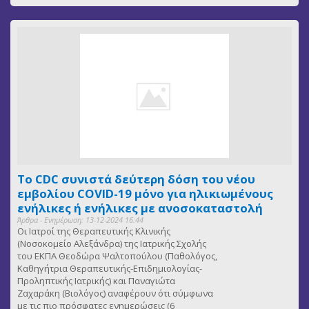
Το CDC συνιστά δεύτερη δόση του νέου
εμβολίου COVID-19 μόνο για ηλικιωμένους
ενήλικες ή ενήλικες με ανοσοκαταστολή
Άρθρα - Ενημέρωση: 13-12-2024 16:44
Οι Ιατροί της Θεραπευτικής Κλινικής
(Νοσοκομείο Αλεξάνδρα) της Ιατρικής Σχολής
του ΕΚΠΑ Θεοδώρα Ψαλτοπούλου (Παθολόγος,
Καθηγήτρια Θεραπευτικής-Επιδημιολογίας-
Προληπτικής Ιατρικής) και Παναγιώτα
Ζαχαράκη (Βιολόγος) αναφέρουν ότι σύμφωνα
με τις πιο πρόσφατες ενημερώσεις (6