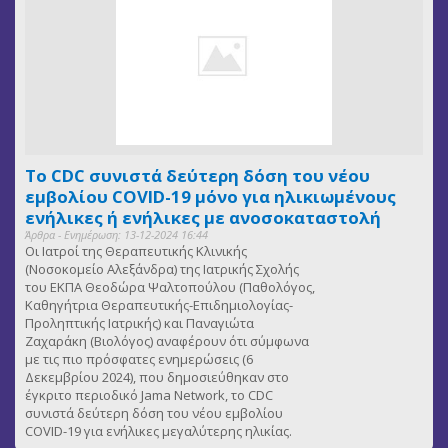
Το CDC συνιστά δεύτερη δόση του νέου
εμβολίου COVID-19 μόνο για ηλικιωμένους
ενήλικες ή ενήλικες με ανοσοκαταστολή
Άρθρα - Ενημέρωση: 13-12-2024 16:44
Οι Ιατροί της Θεραπευτικής Κλινικής
(Νοσοκομείο Αλεξάνδρα) της Ιατρικής Σχολής
του ΕΚΠΑ Θεοδώρα Ψαλτοπούλου (Παθολόγος,
Καθηγήτρια Θεραπευτικής-Επιδημιολογίας-
Προληπτικής Ιατρικής) και Παναγιώτα
Ζαχαράκη (Βιολόγος) αναφέρουν ότι σύμφωνα
με τις πιο πρόσφατες ενημερώσεις (6
Δεκεμβρίου 2024), που δημοσιεύθηκαν στο
έγκριτο περιοδικό Jama Network, το CDC
συνιστά δεύτερη δόση του νέου εμβολίου
COVID-19 για ενήλικες μεγαλύτερης ηλικίας.