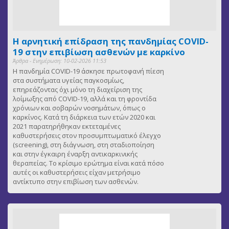
Η αρνητική επίδραση της πανδημίας COVID-
19 στην επιβίωση ασθενών με καρκίνο
Άρθρα - Ενημέρωση: 10-02-2026 11:53
Η πανδημία COVID-19 άσκησε πρωτοφανή πίεση
στα συστήματα υγείας παγκοσμίως,
επηρεάζοντας όχι μόνο τη διαχείριση της
λοίμωξης από COVID-19, αλλά και τη φροντίδα
χρόνιων και σοβαρών νοσημάτων, όπως ο
καρκίνος. Κατά τη διάρκεια των ετών 2020 και
2021 παρατηρήθηκαν εκτεταμένες
καθυστερήσεις στον προσυμπτωματικό έλεγχο
(screening), στη διάγνωση, στη σταδιοποίηση
και στην έγκαιρη έναρξη αντικαρκινικής
θεραπείας. Το κρίσιμο ερώτημα είναι κατά πόσο
αυτές οι καθυστερήσεις είχαν μετρήσιμο
αντίκτυπο στην επιβίωση των ασθενών.