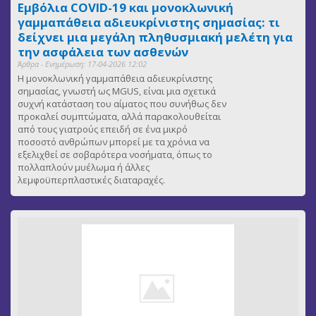
Εμβόλια COVID-19 και μονοκλωνική
γαμμαπάθεια αδιευκρίνιστης σημασίας: τι
δείχνει μια μεγάλη πληθυσμιακή μελέτη για
την ασφάλεια των ασθενών
Άρθρα - Ενημέρωση: 17-04-2026 12:02
Η μονοκλωνική γαμμαπάθεια αδιευκρίνιστης
σημασίας, γνωστή ως MGUS, είναι μια σχετικά
συχνή κατάσταση του αίματος που συνήθως δεν
προκαλεί συμπτώματα, αλλά παρακολουθείται
από τους γιατρούς επειδή σε ένα μικρό
ποσοστό ανθρώπων μπορεί με τα χρόνια να
εξελιχθεί σε σοβαρότερα νοσήματα, όπως το
πολλαπλούν μυέλωμα ή άλλες
λεμφοϋπερπλαστικές διαταραχές.