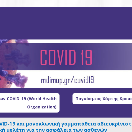
ν COVID-19 (World Health
Παγκόσμιος Χάρτης Κρουσ
Organization)
VID-19 και μονοκλωνική γαμμαπάθεια αδιευκρίνιστη
ή μελέτη για την ασφάλεια των ασθενών