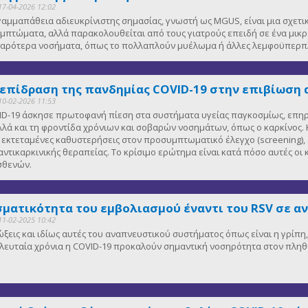
17-04-2026 12:02
αμμαπάθεια αδιευκρίνιστης σημασίας, γνωστή ως MGUS, είναι μια σχετ
μπτώματα, αλλά παρακολουθείται από τους γιατρούς επειδή σε ένα μικ
οβαρότερα νοσήματα, όπως το πολλαπλούν μυέλωμα ή άλλες λεμφοϋπερπλ
 επίδραση της πανδημίας COVID-19 στην επιβίωση 
10-02-2026 11:53
D-19 άσκησε πρωτοφανή πίεση στα συστήματα υγείας παγκοσμίως, επηρε
λλά και τη φροντίδα χρόνιων και σοβαρών νοσημάτων, όπως ο καρκίνος. Κ
κτεταμένες καθυστερήσεις στον προσυμπτωματικό έλεγχο (screening), 
αντικαρκινικής θεραπείας. Το κρίσιμο ερώτημα είναι κατά πόσο αυτές οι
ασθενών.
ματικότητα του εμβολιασμού έναντι του RSV σε α
11-02-2025 10:42
μώξεις και ιδίως αυτές του αναπνευστικού συστήματος όπως είναι η γρίπ
 τελευταία χρόνια η COVID-19 προκαλούν σημαντική νοσηρότητα στον πλη