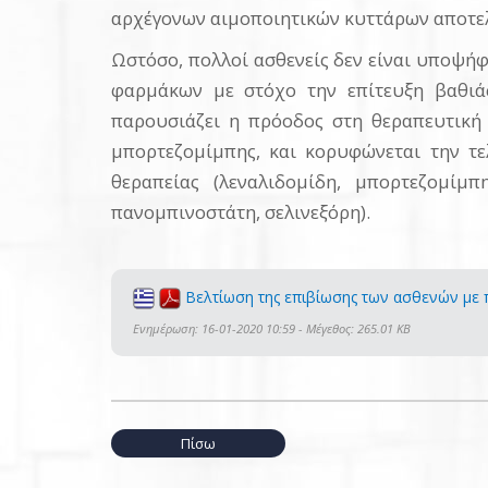
αρχέγονων αιμοποιητικών κυττάρων αποτελ
Ωστόσο, πολλοί ασθενείς δεν είναι υποψή
φαρμάκων με στόχο την επίτευξη βαθιάς
παρουσιάζει η πρόοδος στη θεραπευτική
μπορτεζομίμπης, και κορυφώνεται την τ
θεραπείας (λεναλιδομίδη, μπορτεζομίμ
πανομπινοστάτη, σελινεξόρη).
Βελτίωση της επιβίωσης των ασθενών με
Ενημέρωση: 16-01-2020 10:59 - Μέγεθος: 265.01 KB
Πίσω