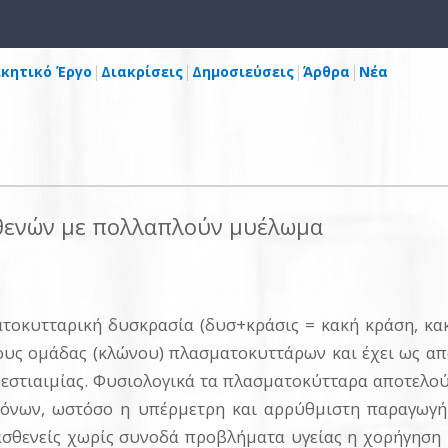
ικητικό Έργο
Διακρίσεις
Δημοσιεύσεις
Άρθρα
Νέα
θενών με πολλαπλούν μυέλωμα
τοκυτταρική δυσκρασία (δυσ+κράσις = κακή κράση, κακ
υς ομάδας (κλώνου) πλασματοκυττάρων και έχει ως απ
βεστιαιμίας. Φυσιολογικά τα πλασματοκύτταρα αποτελο
γόνων, ωστόσο η υπέρμετρη και αρρύθμιστη παραγωγή
 ασθενείς χωρίς συνοδά προβλήματα υγείας η χορήγησ