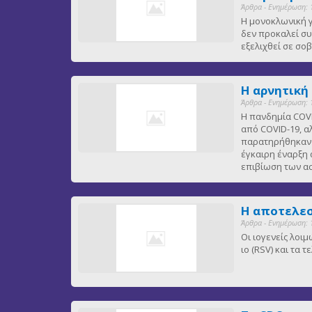
Άρθρα - Ενημέρωση: 
Η μονοκλωνική γ
δεν προκαλεί συ
εξελιχθεί σε σ
Η αρνητική
Άρθρα - Ενημέρωση: 
Η πανδημία COVI
από COVID-19, α
παρατηρήθηκαν ε
έγκαιρη έναρξη 
επιβίωση των 
Η αποτελεσ
Άρθρα - Ενημέρωση: 
Οι ιογενείς λοι
ιο (RSV) και τα