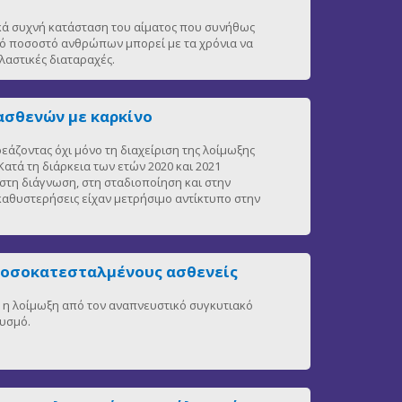
ικά συχνή κατάσταση του αίματος που συνήθως
ρό ποσοστό ανθρώπων μπορεί με τα χρόνια να
αστικές διαταραχές.
ασθενών με καρκίνο
άζοντας όχι μόνο τη διαχείριση της λοίμωξης
ατά τη διάρκεια των ετών 2020 και 2021
στη διάγνωση, στη σταδιοποίηση και στην
 καθυστερήσεις είχαν μετρήσιμο αντίκτυπο στην
νοσοκατεσταλμένους ασθενείς
η, η λοίμωξη από τον αναπνευστικό συγκυτιακό
θυσμό.