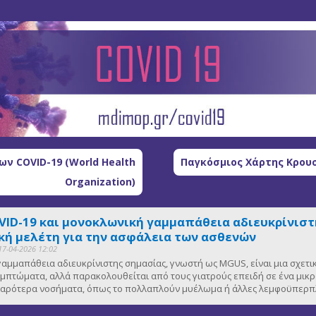
ν COVID-19 (World Health
Παγκόσμιος Χάρτης Κρουσ
Organization)
VID-19 και μονοκλωνική γαμμαπάθεια αδιευκρίνιστη
ή μελέτη για την ασφάλεια των ασθενών
17-04-2026 12:02
αμμαπάθεια αδιευκρίνιστης σημασίας, γνωστή ως MGUS, είναι μια σχετ
μπτώματα, αλλά παρακολουθείται από τους γιατρούς επειδή σε ένα μικ
οβαρότερα νοσήματα, όπως το πολλαπλούν μυέλωμα ή άλλες λεμφοϋπερπλ