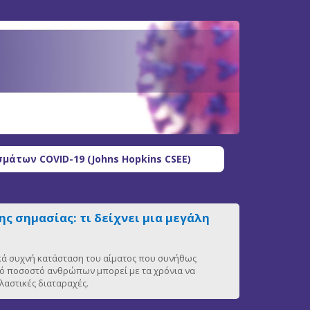
μάτων COVID-19 (Johns Hopkins CSEE)
ς σημασίας: τι δείχνει μια μεγάλη
ικά συχνή κατάσταση του αίματος που συνήθως
ρό ποσοστό ανθρώπων μπορεί με τα χρόνια να
αστικές διαταραχές.