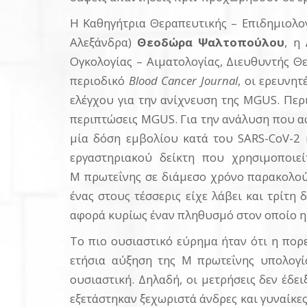
Η Καθηγήτρια Θεραπευτικής – Επιδημιολογ
Αλεξάνδρα)
Θεοδώρα Ψαλτοπούλου
, η
Ογκολογίας – Αιματολογίας, Διευθυντής Θ
περιοδικό
Blood Cancer Journal
, οι ερευνη
ελέγχου για την ανίχνευση της MGUS. Περι
περιπτώσεις MGUS. Για την ανάλυση που αφ
μία δόση εμβολίου κατά του SARS-CoV-2 
εργαστηριακού δείκτη που χρησιμοποιεί
M πρωτεΐνης σε διάμεσο χρόνο παρακολούθ
ένας στους τέσσερις είχε λάβει και τρίτη
αφορά κυρίως έναν πληθυσμό στον οποίο η
Το πιο ουσιαστικό εύρημα ήταν ότι η πορε
ετήσια αύξηση της M πρωτεΐνης υπολογί
ουσιαστική. Δηλαδή, οι μετρήσεις δεν έδε
εξετάστηκαν ξεχωριστά άνδρες και γυναίκε