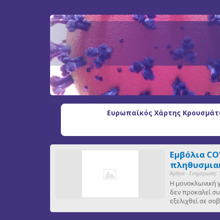
Ευρωπαϊκός Χάρτης Κρουσμάτω
Εμβόλια CO
πληθυσμιακ
Άρθρα - Ενημέρωση: 
Η μονοκλωνική γ
δεν προκαλεί συ
εξελιχθεί σε σ