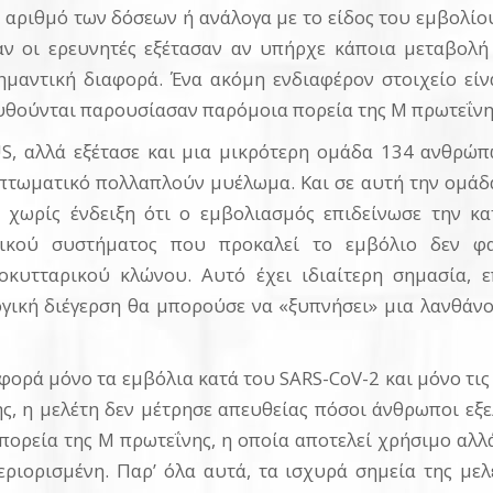
 αριθμό των δόσεων ή ανάλογα με το είδος του εμβολίου,
αν οι ερευνητές εξέτασαν αν υπήρχε κάποια μεταβολ
ημαντική διαφορά. Ένα ακόμη ενδιαφέρον στοιχείο είν
υθούνται παρουσίασαν παρόμοια πορεία της M πρωτεΐνης
S, αλλά εξέτασε και μια μικρότερη ομάδα 134 ανθρώ
πτωματικό πολλαπλούν μυέλωμα. Και σε αυτή την ομάδα
 χωρίς ένδειξη ότι ο εμβολιασμός επιδείνωσε την κα
τικού συστήματος που προκαλεί το εμβόλιο δεν φα
κυτταρικού κλώνου. Αυτό έχει ιδιαίτερη σημασία,
ογική διέγερση θα μπορούσε να «ξυπνήσει» μια λανθάν
αφορά μόνο τα εμβόλια κατά του SARS-CoV-2 και μόνο τις 
ης, η μελέτη δεν μέτρησε απευθείας πόσοι άνθρωποι ε
πορεία της M πρωτεΐνης, η οποία αποτελεί χρήσιμο αλλά
ριορισμένη. Παρ’ όλα αυτά, τα ισχυρά σημεία της μελέ