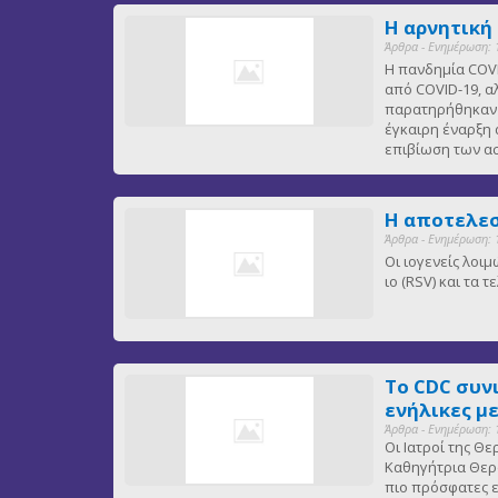
Η αρνητική
Άρθρα - Ενημέρωση: 
Η πανδημία COVI
από COVID-19, α
παρατηρήθηκαν ε
έγκαιρη έναρξη 
επιβίωση των 
Η αποτελεσ
Άρθρα - Ενημέρωση: 
Οι ιογενείς λοι
ιο (RSV) και τα
Το CDC συν
ενήλικες μ
Άρθρα - Ενημέρωση: 
Οι Ιατροί της Θ
Καθηγήτρια Θερα
πιο πρόσφατες ε