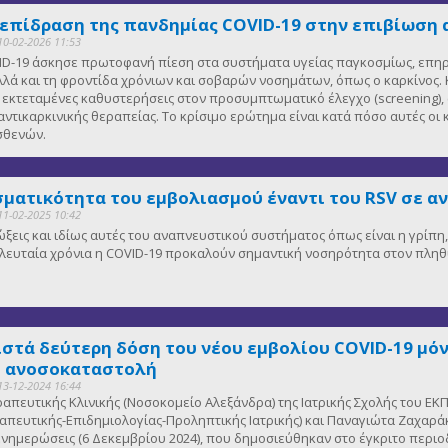
 επίδραση της πανδημίας COVID-19 στην επιβίωση 
10-02-2026 11:53
D-19 άσκησε πρωτοφανή πίεση στα συστήματα υγείας παγκοσμίως, επηρε
λλά και τη φροντίδα χρόνιων και σοβαρών νοσημάτων, όπως ο καρκίνος. Κ
κτεταμένες καθυστερήσεις στον προσυμπτωματικό έλεγχο (screening), 
αντικαρκινικής θεραπείας. Το κρίσιμο ερώτημα είναι κατά πόσο αυτές οι
ασθενών.
ματικότητα του εμβολιασμού έναντι του RSV σε α
11-02-2025 10:42
μώξεις και ιδίως αυτές του αναπνευστικού συστήματος όπως είναι η γρίπ
 τελευταία χρόνια η COVID-19 προκαλούν σημαντική νοσηρότητα στον πλη
ιστά δεύτερη δόση του νέου εμβολίου COVID-19 μόν
ε ανοσοκαταστολή
13-12-2024 16:44
εραπευτικής Κλινικής (Νοσοκομείο Αλεξάνδρα) της Ιατρικής Σχολής του
πευτικής-Επιδημιολογίας-Προληπτικής Ιατρικής) και Παναγιώτα Ζαχαράκ
νημερώσεις (6 Δεκεμβρίου 2024), που δημοσιεύθηκαν στο έγκριτο περιο