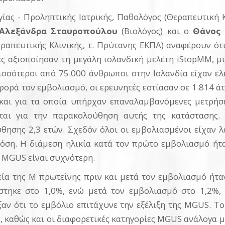
ίας - Προληπτικής Ιατρικής, Παθολόγος (Θεραπευτική 
Αλεξάνδρα Σταυροπούλου
(Βιολόγος) και ο
Θάνος
εραπευτικής Κλινικής, τ. Πρύτανης ΕΚΠΑ) αναφέρουν ότ
τές αξιοποίησαν τη μεγάλη ισλανδική μελέτη iStopMM, 
σσότεροι από 75.000 άνθρωποι στην Ισλανδία είχαν ελ
ορά τον εμβολιασμό, οι ερευνητές εστίασαν σε 1.814 
και για τα οποία υπήρχαν επαναλαμβανόμενες μετρήσ
ται για την παρακολούθηση αυτής της κατάστασης.
ησης 2,3 ετών. Σχεδόν όλοι οι εμβολιασμένοι είχαν λ
 δόση. Η διάμεση ηλικία κατά τον πρώτο εμβολιασμό ήταν
 MGUS είναι συχνότερη.
ία της M πρωτεΐνης πριν και μετά τον εμβολιασμό ήτα
στηκε στο 1,0%, ενώ μετά τον εμβολιασμό στο 1,2%,
ιξαν ότι το εμβόλιο επιτάχυνε την εξέλιξη της MGUS. 
ς, καθώς και οι διαφορετικές κατηγορίες MGUS ανάλογα μ