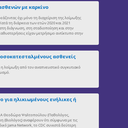
ασθενών με καρκίνο
άζοντας όχι μόνο τη διαχείριση της λοίμωξης
ατά τη διάρκεια των ετών 2020 και 2021
στη διάγνωση, στη σταδιοποίηση και στην
 καθυστερήσεις είχαν μετρήσιμο αντίκτυπο στην
νοσοκατεσταλμένους ασθενείς
η, η λοίμωξη από τον αναπνευστικό συγκυτιακό
θυσμό.
ο για ηλικιωμένους ενήλικες ή
 ΕΚΠΑ Θεοδώρα Ψαλτοπούλου (Παθολόγος,
η (Βιολόγος) αναφέρουν ότι σύμφωνα με τις
δικό Jama Network, το CDC συνιστά δεύτερη