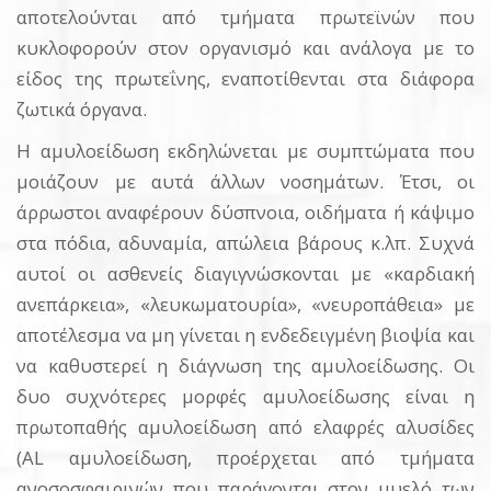
αποτελούνται από τμήματα πρωτεϊνών που
κυκλοφορούν στον οργανισμό και ανάλογα με το
είδος της πρωτεΐνης, εναποτίθενται στα διάφορα
ζωτικά όργανα.
Η αμυλοείδωση εκδηλώνεται με συμπτώματα που
μοιάζουν με αυτά άλλων νοσημάτων. Έτσι, οι
άρρωστοι αναφέρουν δύσπνοια, οιδήματα ή κάψιμο
στα πόδια, αδυναμία, απώλεια βάρους κ.λπ. Συχνά
αυτοί οι ασθενείς διαγιγνώσκονται με «καρδιακή
ανεπάρκεια», «λευκωματουρία», «νευροπάθεια» με
αποτέλεσμα να μη γίνεται η ενδεδειγμένη βιοψία και
να καθυστερεί η διάγνωση της αμυλοείδωσης. Οι
δυο συχνότερες μορφές αμυλοείδωσης είναι η
πρωτοπαθής αμυλοείδωση από ελαφρές αλυσίδες
(AL αμυλοείδωση, προέρχεται από τμήματα
ανοσοσφαιρινών που παράγονται στον μυελό των