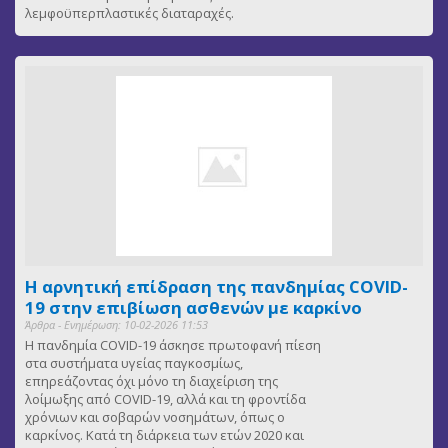
λεμφοϋπερπλαστικές διαταραχές.
Η αρνητική επίδραση της πανδημίας COVID-
19 στην επιβίωση ασθενών με καρκίνο
Άρθρα - Ενημέρωση: 10-02-2026 11:53
Η πανδημία COVID-19 άσκησε πρωτοφανή πίεση
στα συστήματα υγείας παγκοσμίως,
επηρεάζοντας όχι μόνο τη διαχείριση της
λοίμωξης από COVID-19, αλλά και τη φροντίδα
χρόνιων και σοβαρών νοσημάτων, όπως ο
καρκίνος. Κατά τη διάρκεια των ετών 2020 και