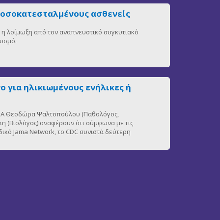
νοσοκατεσταλμένους ασθενείς
η, η λοίμωξη από τον αναπνευστικό συγκυτιακό
θυσμό.
ο για ηλικιωμένους ενήλικες ή
 ΕΚΠΑ Θεοδώρα Ψαλτοπούλου (Παθολόγος,
η (Βιολόγος) αναφέρουν ότι σύμφωνα με τις
δικό Jama Network, το CDC συνιστά δεύτερη