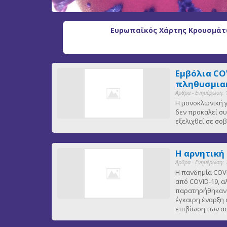
Ευρωπαϊκός Χάρτης Κρουσμάτω
Εμβόλια CO
πληθυσμιακ
Άρθρα - Ενημέρωση: 
Η μονοκλωνική γ
δεν προκαλεί συ
εξελιχθεί σε σ
Η αρνητική
Άρθρα - Ενημέρωση: 
Η πανδημία COVI
από COVID-19, α
παρατηρήθηκαν ε
έγκαιρη έναρξη 
επιβίωση των 