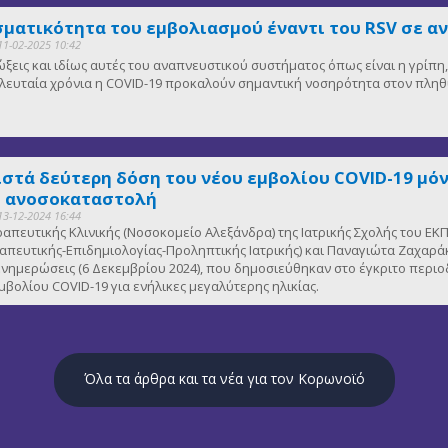
ματικότητα του εμβολιασμού έναντι του RSV σε α
11-02-2025 10:42
μώξεις και ιδίως αυτές του αναπνευστικού συστήματος όπως είναι η γρίπ
 τελευταία χρόνια η COVID-19 προκαλούν σημαντική νοσηρότητα στον πλη
ιστά δεύτερη δόση του νέου εμβολίου COVID-19 μόν
ε ανοσοκαταστολή
13-12-2024 16:44
εραπευτικής Κλινικής (Νοσοκομείο Αλεξάνδρα) της Ιατρικής Σχολής του
πευτικής-Επιδημιολογίας-Προληπτικής Ιατρικής) και Παναγιώτα Ζαχαράκ
νημερώσεις (6 Δεκεμβρίου 2024), που δημοσιεύθηκαν στο έγκριτο περιο
μβολίου COVID-19 για ενήλικες μεγαλύτερης ηλικίας.
Όλα τα άρθρα και τα νέα για τον Κορωνοϊό