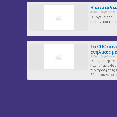
Η αποτελεσ
Άρθρα - Ενημέρωση: 
Οι ιογενείς λοι
ιο (RSV) και τα
Το CDC συν
ενήλικες μ
Άρθρα - Ενημέρωση: 
Οι Ιατροί της Θ
Καθηγήτρια Θερα
πιο πρόσφατες ε
δόση του νέου ε