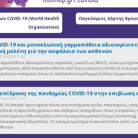
ν COVID-19 (World Health
Παγκόσμιος Χάρτης Κρουσ
Organization)
VID-19 και μονοκλωνική γαμμαπάθεια αδιευκρίνιστη
ή μελέτη για την ασφάλεια των ασθενών
17-04-2026 12:02
αμμαπάθεια αδιευκρίνιστης σημασίας, γνωστή ως MGUS, είναι μια σχετ
μπτώματα, αλλά παρακολουθείται από τους γιατρούς επειδή σε ένα μικ
οβαρότερα νοσήματα, όπως το πολλαπλούν μυέλωμα ή άλλες λεμφοϋπερπλ
 επίδραση της πανδημίας COVID-19 στην επιβίωση 
10-02-2026 11:53
D-19 άσκησε πρωτοφανή πίεση στα συστήματα υγείας παγκοσμίως, επηρε
λλά και τη φροντίδα χρόνιων και σοβαρών νοσημάτων, όπως ο καρκίνος. Κ
κτεταμένες καθυστερήσεις στον προσυμπτωματικό έλεγχο (screening), 
αντικαρκινικής θεραπείας. Το κρίσιμο ερώτημα είναι κατά πόσο αυτές οι
ασθενών.