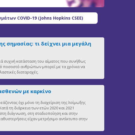
μάτων COVID-19 (Johns Hopkins CSEE)
ς σημασίας: τι δείχνει μια μεγάλη
ικά συχνή κατάσταση του αίματος που συνήθως
ρό ποσοστό ανθρώπων μπορεί με τα χρόνια να
αστικές διαταραχές.
ασθενών με καρκίνο
άζοντας όχι μόνο τη διαχείριση της λοίμωξης
ατά τη διάρκεια των ετών 2020 και 2021
στη διάγνωση, στη σταδιοποίηση και στην
 καθυστερήσεις είχαν μετρήσιμο αντίκτυπο στην