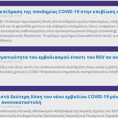
 επίδραση της πανδημίας COVID-19 στην επιβίωση 
10-02-2026 11:53
D-19 άσκησε πρωτοφανή πίεση στα συστήματα υγείας παγκοσμίως, επηρε
λλά και τη φροντίδα χρόνιων και σοβαρών νοσημάτων, όπως ο καρκίνος. Κ
κτεταμένες καθυστερήσεις στον προσυμπτωματικό έλεγχο (screening), 
αντικαρκινικής θεραπείας. Το κρίσιμο ερώτημα είναι κατά πόσο αυτές οι
ασθενών.
ματικότητα του εμβολιασμού έναντι του RSV σε α
11-02-2025 10:42
μώξεις και ιδίως αυτές του αναπνευστικού συστήματος όπως είναι η γρίπ
 τελευταία χρόνια η COVID-19 προκαλούν σημαντική νοσηρότητα στον πλη
ιστά δεύτερη δόση του νέου εμβολίου COVID-19 μόν
ε ανοσοκαταστολή
13-12-2024 16:44
εραπευτικής Κλινικής (Νοσοκομείο Αλεξάνδρα) της Ιατρικής Σχολής του
πευτικής-Επιδημιολογίας-Προληπτικής Ιατρικής) και Παναγιώτα Ζαχαράκ