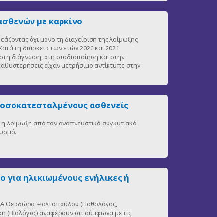
ασθενών με καρκίνο
άζοντας όχι μόνο τη διαχείριση της λοίμωξης
ατά τη διάρκεια των ετών 2020 και 2021
στη διάγνωση, στη σταδιοποίηση και στην
 καθυστερήσεις είχαν μετρήσιμο αντίκτυπο στην
νοσοκατεσταλμένους ασθενείς
η, η λοίμωξη από τον αναπνευστικό συγκυτιακό
θυσμό.
ο για ηλικιωμένους ενήλικες ή
 ΕΚΠΑ Θεοδώρα Ψαλτοπούλου (Παθολόγος,
η (Βιολόγος) αναφέρουν ότι σύμφωνα με τις