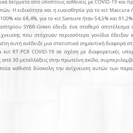
ικά δείγματα από ύποπτους ασθενείς με COVID-19 και
ών. Η ειδικότητα και η ευαισθησία για το κιτ Maccura ή
 100% και 68,4%, για το κιτ Sansure ήταν 54,5% και 91,2%
αστηρίου SYBR-Green έδειξε ένα σταθερό αποτέλεσμα 
νίχνευσης που στόχευαν περισσότερα γονίδια έδειξαν 
έτη αυτή ανέδειξε μια στατιστικά σημαντική διαφορά στη
 κιτ RT-PCR COVID-19 σε σχέση με διαφορετικές υπο
 από 30 μεταλλάξεις στην πρωτεΐνη ακίδα, συμπεριλαμ
οποία καθιστά δύσκολη την ανίχνευση αυτών των παραλ