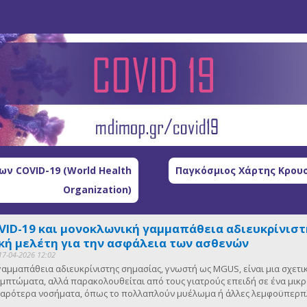
ν COVID-19 (World Health
Παγκόσμιος Χάρτης Κρουσ
Organization)
VID-19 και μονοκλωνική γαμμαπάθεια αδιευκρίνιστη
ή μελέτη για την ασφάλεια των ασθενών
17-04-2026 12:02
αμμαπάθεια αδιευκρίνιστης σημασίας, γνωστή ως MGUS, είναι μια σχετ
μπτώματα, αλλά παρακολουθείται από τους γιατρούς επειδή σε ένα μικ
οβαρότερα νοσήματα, όπως το πολλαπλούν μυέλωμα ή άλλες λεμφοϋπερπλ