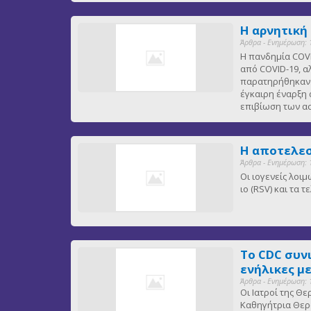
Η αρνητική
Άρθρα - Ενημέρωση: 
Η πανδημία COVI
από COVID-19, α
παρατηρήθηκαν ε
έγκαιρη έναρξη 
επιβίωση των 
Η αποτελεσ
Άρθρα - Ενημέρωση: 
Οι ιογενείς λοι
ιο (RSV) και τα
Το CDC συν
ενήλικες μ
Άρθρα - Ενημέρωση: 
Οι Ιατροί της Θ
Καθηγήτρια Θερα