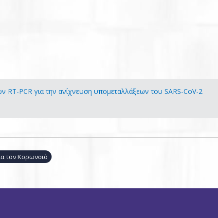
ων RT-PCR για την ανίχνευση υπομεταλλάξεων του SARS-CoV-2
για τον Κορωνοϊό