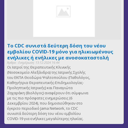
Το CDC συνιστά δεύτερη δόση του νέου
εμβολίου COVID-19 μόνο για ηλικιωμένους
ενήλικες ή ενήλικες με ανοσοκαταστολή
Άρθρα - Ενημέρωση: 13-12-2024 16:44
Οι Ιατροί της Θεραπευτικής Κλινικής
(Νοσοκομείο Αλεξάνδρα) της Ιατρικής Σχολής
του ΕΚΠΑ Θεοδώρα Ψαλτοπούλου (Παθολόγος,
Καθηγήτρια Θεραπευτικής-Επιδημιολογίας-
Προληπτικής Ιατρικής) και Παναγιώτα
Ζαχαράκη (Βιολόγος) αναφέρουν ότι σύμφωνα
με τις πιο πρόσφατες ενημερώσεις (6
Δεκεμβρίου 2024), που δημοσιεύθηκαν στο
έγκριτο περιοδικό Jama Network, το CDC
συνιστά δεύτερη δόση του νέου εμβολίου
COVID-19 για ενήλικες μεγαλύτερης ηλικίας.