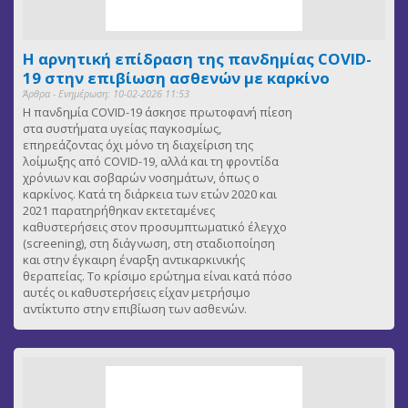
Η αρνητική επίδραση της πανδημίας COVID-
19 στην επιβίωση ασθενών με καρκίνο
Άρθρα - Ενημέρωση: 10-02-2026 11:53
Η πανδημία COVID-19 άσκησε πρωτοφανή πίεση
στα συστήματα υγείας παγκοσμίως,
επηρεάζοντας όχι μόνο τη διαχείριση της
λοίμωξης από COVID-19, αλλά και τη φροντίδα
χρόνιων και σοβαρών νοσημάτων, όπως ο
καρκίνος. Κατά τη διάρκεια των ετών 2020 και
2021 παρατηρήθηκαν εκτεταμένες
καθυστερήσεις στον προσυμπτωματικό έλεγχο
(screening), στη διάγνωση, στη σταδιοποίηση
και στην έγκαιρη έναρξη αντικαρκινικής
θεραπείας. Το κρίσιμο ερώτημα είναι κατά πόσο
αυτές οι καθυστερήσεις είχαν μετρήσιμο
αντίκτυπο στην επιβίωση των ασθενών.