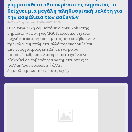
γαμμαπάθεια αδιευκρίνιστης σημασίας: τι
δείχνει μια μεγάλη πληθυσμιακή μελέτη για
την ασφάλεια των ασθενών
Άρθρα - Ενημέρωση: 17-04-2026 12:02
Η μονοκλωνική γαμμαπάθεια αδιευκρίνιστης
σημασίας, γνωστή ως MGUS, είναι μια σχετικά
συχνή κατάσταση του αίματος που συνήθως δεν
προκαλεί συμπτώματα, αλλά παρακολουθείται
από τους γιατρούς επειδή σε ένα μικρό
ποσοστό ανθρώπων μπορεί με τα χρόνια να
εξελιχθεί σε σοβαρότερα νοσήματα, όπως το
πολλαπλούν μυέλωμα ή άλλες
λεμφοϋπερπλαστικές διαταραχές.