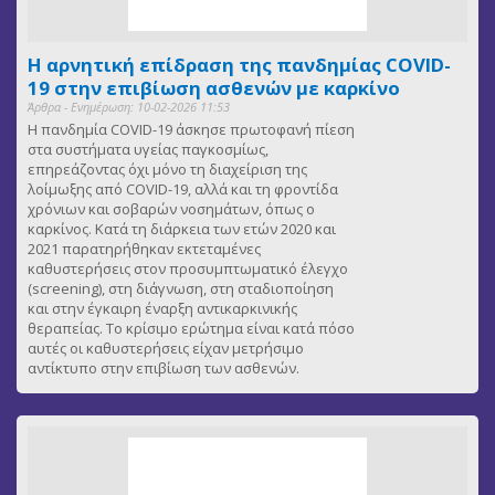
Η αρνητική επίδραση της πανδημίας COVID-
19 στην επιβίωση ασθενών με καρκίνο
Άρθρα - Ενημέρωση: 10-02-2026 11:53
Η πανδημία COVID-19 άσκησε πρωτοφανή πίεση
στα συστήματα υγείας παγκοσμίως,
επηρεάζοντας όχι μόνο τη διαχείριση της
λοίμωξης από COVID-19, αλλά και τη φροντίδα
χρόνιων και σοβαρών νοσημάτων, όπως ο
καρκίνος. Κατά τη διάρκεια των ετών 2020 και
2021 παρατηρήθηκαν εκτεταμένες
καθυστερήσεις στον προσυμπτωματικό έλεγχο
(screening), στη διάγνωση, στη σταδιοποίηση
και στην έγκαιρη έναρξη αντικαρκινικής
θεραπείας. Το κρίσιμο ερώτημα είναι κατά πόσο
αυτές οι καθυστερήσεις είχαν μετρήσιμο
αντίκτυπο στην επιβίωση των ασθενών.