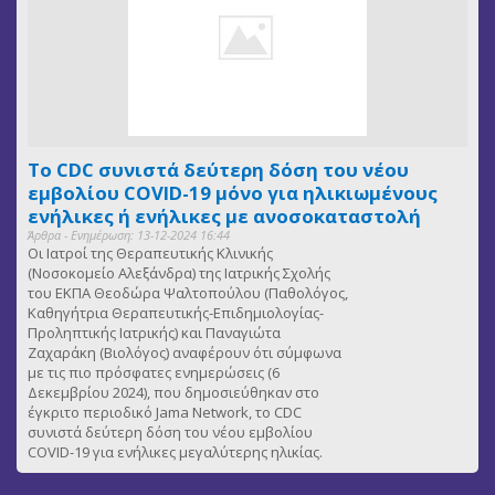
Το CDC συνιστά δεύτερη δόση του νέου
εμβολίου COVID-19 μόνο για ηλικιωμένους
ενήλικες ή ενήλικες με ανοσοκαταστολή
Άρθρα - Ενημέρωση: 13-12-2024 16:44
Οι Ιατροί της Θεραπευτικής Κλινικής
(Νοσοκομείο Αλεξάνδρα) της Ιατρικής Σχολής
του ΕΚΠΑ Θεοδώρα Ψαλτοπούλου (Παθολόγος,
Καθηγήτρια Θεραπευτικής-Επιδημιολογίας-
Προληπτικής Ιατρικής) και Παναγιώτα
Ζαχαράκη (Βιολόγος) αναφέρουν ότι σύμφωνα
με τις πιο πρόσφατες ενημερώσεις (6
Δεκεμβρίου 2024), που δημοσιεύθηκαν στο
έγκριτο περιοδικό Jama Network, το CDC
συνιστά δεύτερη δόση του νέου εμβολίου
COVID-19 για ενήλικες μεγαλύτερης ηλικίας.