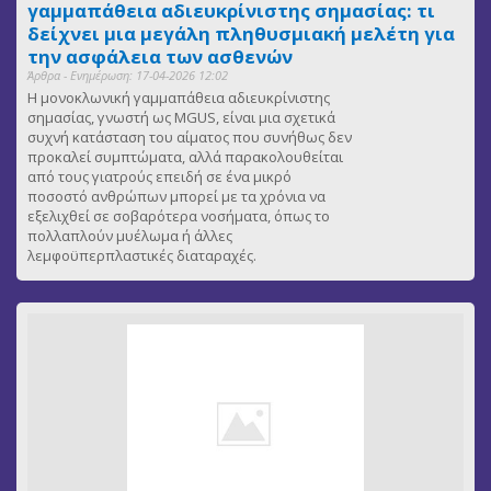
γαμμαπάθεια αδιευκρίνιστης σημασίας: τι
δείχνει μια μεγάλη πληθυσμιακή μελέτη για
την ασφάλεια των ασθενών
Άρθρα - Ενημέρωση: 17-04-2026 12:02
Η μονοκλωνική γαμμαπάθεια αδιευκρίνιστης
σημασίας, γνωστή ως MGUS, είναι μια σχετικά
συχνή κατάσταση του αίματος που συνήθως δεν
προκαλεί συμπτώματα, αλλά παρακολουθείται
από τους γιατρούς επειδή σε ένα μικρό
ποσοστό ανθρώπων μπορεί με τα χρόνια να
εξελιχθεί σε σοβαρότερα νοσήματα, όπως το
πολλαπλούν μυέλωμα ή άλλες
λεμφοϋπερπλαστικές διαταραχές.