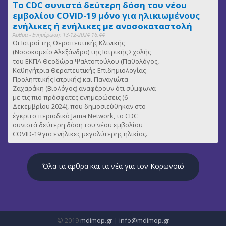
Το CDC συνιστά δεύτερη δόση του νέου
εμβολίου COVID-19 μόνο για ηλικιωμένους
ενήλικες ή ενήλικες με ανοσοκαταστολή
Άρθρα - Ενημέρωση: 13-12-2024 16:44
Οι Ιατροί της Θεραπευτικής Κλινικής
(Νοσοκομείο Αλεξάνδρα) της Ιατρικής Σχολής
του ΕΚΠΑ Θεοδώρα Ψαλτοπούλου (Παθολόγος,
Καθηγήτρια Θεραπευτικής-Επιδημιολογίας-
Προληπτικής Ιατρικής) και Παναγιώτα
Ζαχαράκη (Βιολόγος) αναφέρουν ότι σύμφωνα
με τις πιο πρόσφατες ενημερώσεις (6
Δεκεμβρίου 2024), που δημοσιεύθηκαν στο
έγκριτο περιοδικό Jama Network, το CDC
συνιστά δεύτερη δόση του νέου εμβολίου
COVID-19 για ενήλικες μεγαλύτερης ηλικίας.
Όλα τα άρθρα και τα νέα για τον Κορωνοϊό
© 2019
mdimop.gr
|
info@mdimop.gr