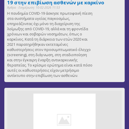
19 στην επιβίωση ασθενών με καρκίνο
Άρθρα - Ενημέρωση: 10-02-2026 11:53
Η πανδημία COVID-19 άσκησε πρωτοφανή πίεση
στα συστήματα υγείας παγκοσμίως,
επηρεάζοντας όχι μόνο τη διαχείριση της
λοίμωξης από COVID-19, αλλά και τη φροντίδα
χρόνιων και σοβαρών νοσημάτων, όπως ο
καρκίνος. Κατά τη διάρκεια των ετών 2020 και
2021 παρατηρήθηκαν εκτεταμένες
καθυστερήσεις στον προσυμπτωματικό έλεγχο
(screening), στη διάγνωση, στη σταδιοποίηση
και στην έγκαιρη έναρξη αντικαρκινικής
θεραπείας. Το κρίσιμο ερώτημα είναι κατά πόσο
αυτές οι καθυστερήσεις είχαν μετρήσιμο
αντίκτυπο στην επιβίωση των ασθενών.