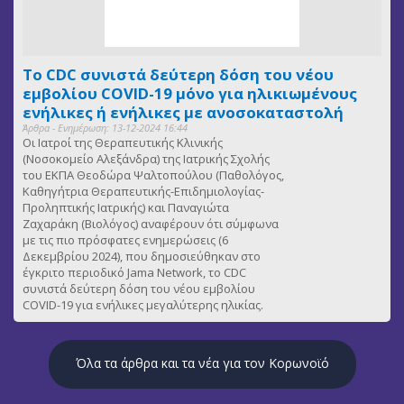
Το CDC συνιστά δεύτερη δόση του νέου
εμβολίου COVID-19 μόνο για ηλικιωμένους
ενήλικες ή ενήλικες με ανοσοκαταστολή
Άρθρα - Ενημέρωση: 13-12-2024 16:44
Οι Ιατροί της Θεραπευτικής Κλινικής
(Νοσοκομείο Αλεξάνδρα) της Ιατρικής Σχολής
του ΕΚΠΑ Θεοδώρα Ψαλτοπούλου (Παθολόγος,
Καθηγήτρια Θεραπευτικής-Επιδημιολογίας-
Προληπτικής Ιατρικής) και Παναγιώτα
Ζαχαράκη (Βιολόγος) αναφέρουν ότι σύμφωνα
με τις πιο πρόσφατες ενημερώσεις (6
Δεκεμβρίου 2024), που δημοσιεύθηκαν στο
έγκριτο περιοδικό Jama Network, το CDC
συνιστά δεύτερη δόση του νέου εμβολίου
COVID-19 για ενήλικες μεγαλύτερης ηλικίας.
Όλα τα άρθρα και τα νέα για τον Κορωνοϊό