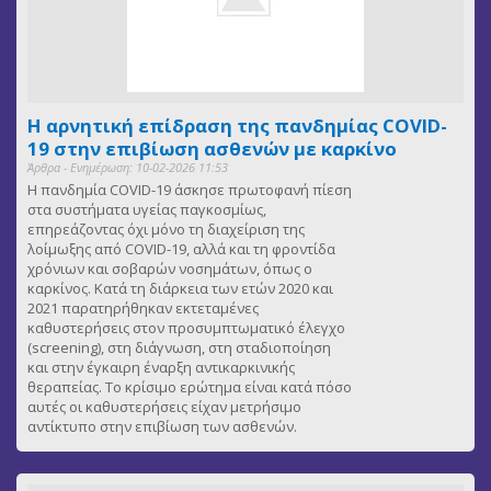
Η αρνητική επίδραση της πανδημίας COVID-
19 στην επιβίωση ασθενών με καρκίνο
Άρθρα - Ενημέρωση: 10-02-2026 11:53
Η πανδημία COVID-19 άσκησε πρωτοφανή πίεση
στα συστήματα υγείας παγκοσμίως,
επηρεάζοντας όχι μόνο τη διαχείριση της
λοίμωξης από COVID-19, αλλά και τη φροντίδα
χρόνιων και σοβαρών νοσημάτων, όπως ο
καρκίνος. Κατά τη διάρκεια των ετών 2020 και
2021 παρατηρήθηκαν εκτεταμένες
καθυστερήσεις στον προσυμπτωματικό έλεγχο
(screening), στη διάγνωση, στη σταδιοποίηση
και στην έγκαιρη έναρξη αντικαρκινικής
θεραπείας. Το κρίσιμο ερώτημα είναι κατά πόσο
αυτές οι καθυστερήσεις είχαν μετρήσιμο
αντίκτυπο στην επιβίωση των ασθενών.