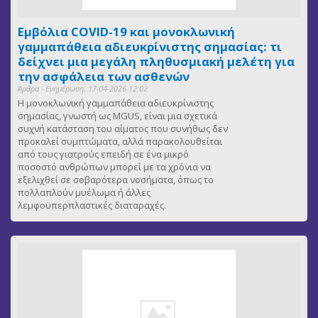
Εμβόλια COVID-19 και μονοκλωνική
γαμμαπάθεια αδιευκρίνιστης σημασίας: τι
δείχνει μια μεγάλη πληθυσμιακή μελέτη για
την ασφάλεια των ασθενών
Άρθρα - Ενημέρωση: 17-04-2026 12:02
Η μονοκλωνική γαμμαπάθεια αδιευκρίνιστης
σημασίας, γνωστή ως MGUS, είναι μια σχετικά
συχνή κατάσταση του αίματος που συνήθως δεν
προκαλεί συμπτώματα, αλλά παρακολουθείται
από τους γιατρούς επειδή σε ένα μικρό
ποσοστό ανθρώπων μπορεί με τα χρόνια να
εξελιχθεί σε σοβαρότερα νοσήματα, όπως το
πολλαπλούν μυέλωμα ή άλλες
λεμφοϋπερπλαστικές διαταραχές.