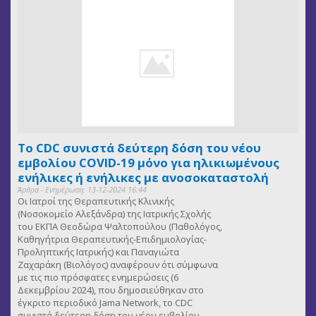
Το CDC συνιστά δεύτερη δόση του νέου
εμβολίου COVID-19 μόνο για ηλικιωμένους
ενήλικες ή ενήλικες με ανοσοκαταστολή
Άρθρα - Ενημέρωση: 13-12-2024 16:44
Οι Ιατροί της Θεραπευτικής Κλινικής
(Νοσοκομείο Αλεξάνδρα) της Ιατρικής Σχολής
του ΕΚΠΑ Θεοδώρα Ψαλτοπούλου (Παθολόγος,
Καθηγήτρια Θεραπευτικής-Επιδημιολογίας-
Προληπτικής Ιατρικής) και Παναγιώτα
Ζαχαράκη (Βιολόγος) αναφέρουν ότι σύμφωνα
με τις πιο πρόσφατες ενημερώσεις (6
Δεκεμβρίου 2024), που δημοσιεύθηκαν στο
έγκριτο περιοδικό Jama Network, το CDC
συνιστά δεύτερη δόση του νέου εμβολίου