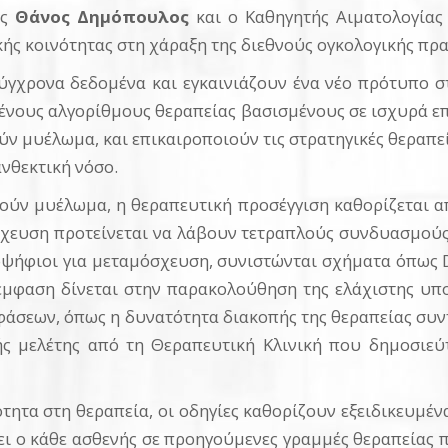
ας
Θάνος Δημόπουλος
και ο Καθηγητής Αιματολογία
ής κοινότητας στη χάραξη της διεθνούς ογκολογικής πρα
ύγχρονα δεδομένα και εγκαινιάζουν ένα νέο πρότυπο 
νους αλγορίθμους θεραπείας βασισμένους σε ισχυρά επ
ύν μυέλωμα, και επικαιροποιούν τις στρατηγικές θεραπεί
ανθεκτική νόσο.
ούν μυέλωμα, η θεραπευτική προσέγγιση καθορίζεται απ
σχευση προτείνεται να λάβουν τετραπλούς συνδυασμού
υποψήφιοι για μεταμόσχευση, συνιστώνται σχήματα όπως D
ρη έμφαση δίνεται στην παρακολούθηση της ελάχιστης υ
άσεων, όπως η δυνατότητα διακοπής της θεραπείας συ
ς μελέτης από τη Θεραπευτική Κλινική που δημοσιεύ
ότητα στη θεραπεία, οι οδηγίες καθορίζουν εξειδικευμέ
ι ο κάθε ασθενής σε προηγούμενες γραμμές θεραπείας 