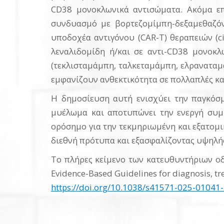
CD38 μονοκλωνικά αντισώματα. Ακόμα επ
συνδυασμό με βορτεζομίμπη-δεξαμεθαζόν
υποδοχέα αντιγόνου (CAR-T) θεραπειών (cil
λεναλιδομίδη ή/και σε αντι-CD38 μονοκλ
(τεκλισταμάμπη, ταλκεταμάμπη, ελραναταμ
εμφανίζουν ανθεκτικότητα σε πολλαπλές κ
Η δημοσίευση αυτή ενισχύει την παγκόσμ
μυέλωμα και αποτυπώνει την ενεργή συμ
ορόσημο για την τεκμηριωμένη και εξατομ
διεθνή πρότυπα και εξασφαλίζοντας υψηλής
Το πλήρες κείμενο των κατευθυντήριων οδη
Evidence-Based Guidelines for diagnosis, tr
https://doi.org/10.1038/s41571-025-01041-