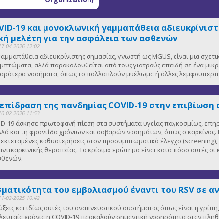
VID-19 και μονοκλωνική γαμμαπάθεια αδιευκρίνιστη
ή μελέτη για την ασφάλεια των ασθενών
17-04-2026 12:02
αμμαπάθεια αδιευκρίνιστης σημασίας, γνωστή ως MGUS, είναι μια σχετ
μπτώματα, αλλά παρακολουθείται από τους γιατρούς επειδή σε ένα μικ
οβαρότερα νοσήματα, όπως το πολλαπλούν μυέλωμα ή άλλες λεμφοϋπερπλ
 επίδραση της πανδημίας COVID-19 στην επιβίωση 
10-02-2026 11:53
D-19 άσκησε πρωτοφανή πίεση στα συστήματα υγείας παγκοσμίως, επηρε
λλά και τη φροντίδα χρόνιων και σοβαρών νοσημάτων, όπως ο καρκίνος. Κ
κτεταμένες καθυστερήσεις στον προσυμπτωματικό έλεγχο (screening), 
αντικαρκινικής θεραπείας. Το κρίσιμο ερώτημα είναι κατά πόσο αυτές οι
ασθενών.
ματικότητα του εμβολιασμού έναντι του RSV σε α
11-02-2025 10:42
μώξεις και ιδίως αυτές του αναπνευστικού συστήματος όπως είναι η γρίπ
 τελευταία χρόνια η COVID-19 προκαλούν σημαντική νοσηρότητα στον πλη