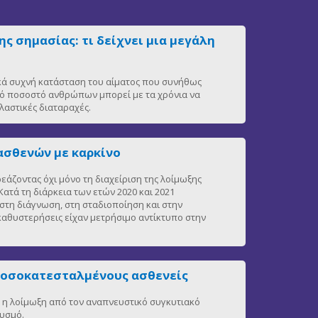
ς σημασίας: τι δείχνει μια μεγάλη
ικά συχνή κατάσταση του αίματος που συνήθως
ρό ποσοστό ανθρώπων μπορεί με τα χρόνια να
αστικές διαταραχές.
ασθενών με καρκίνο
άζοντας όχι μόνο τη διαχείριση της λοίμωξης
ατά τη διάρκεια των ετών 2020 και 2021
στη διάγνωση, στη σταδιοποίηση και στην
 καθυστερήσεις είχαν μετρήσιμο αντίκτυπο στην
νοσοκατεσταλμένους ασθενείς
η, η λοίμωξη από τον αναπνευστικό συγκυτιακό
θυσμό.