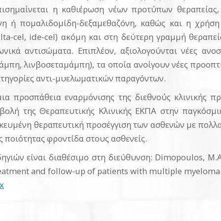
ισημαίνεται η καθιέρωση νέων προτύπων θεραπείας
η ή πομαλιδομίδη-δεξαμεθαζόνη, καθώς και η χρήσ
ta-cel, ide-cel) ακόμη και στη δεύτερη γραμμή θεραπεί
ωνικά αντισώματα. Επιπλέον, αξιολογούνται νέες ανο
άμπη, λινβοσεταμάμπη), τα οποία ανοίγουν νέες προοπτ
ατηγορίες αντι-μυελωματικών παραγόντων.
ια προσπάθεια εναρμόνισης της διεθνούς κλινικής πρ
βολή της Θεραπευτικής Κλινικής ΕΚΠΑ στην παγκόσμια
ικευμένη θεραπευτική προσέγγιση των ασθενών με πολ
 ποιότητας φροντίδα στους ασθενείς.
γιών είναι διαθέσιμο στη διεύθυνση: Dimopoulos, M.A.,
eatment and follow-up of patients with multiple myeloma.
x