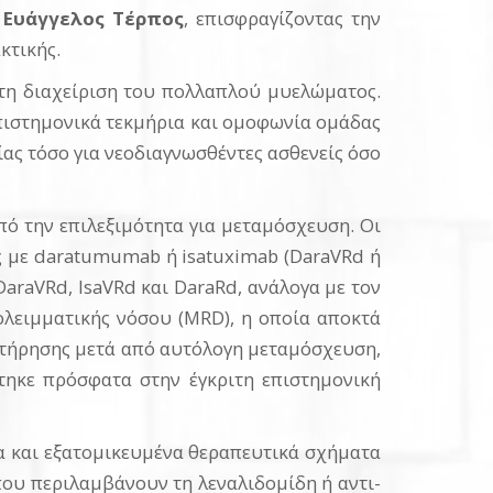
ς
Ευάγγελος Τέρπος
, επισφραγίζοντας την
κτικής.
στη διαχείριση του πολλαπλού μυελώματος.
ιστημονικά τεκμήρια και ομοφωνία ομάδας
ας τόσο για νεοδιαγνωσθέντες ασθενείς όσο
ό την επιλεξιμότητα για μεταμόσχευση. Οι
ς με daratumumab ή isatuximab (DaraVRd ή
araVRd, IsaVRd και DaraRd, ανάλογα με τον
πολειμματικής νόσου (MRD), η οποία αποκτά
ντήρησης μετά από αυτόλογη μεταμόσχευση,
τηκε πρόσφατα στην έγκριτη επιστημονική
να και εξατομικευμένα θεραπευτικά σχήματα
που περιλαμβάνουν τη λεναλιδομίδη ή αντι-