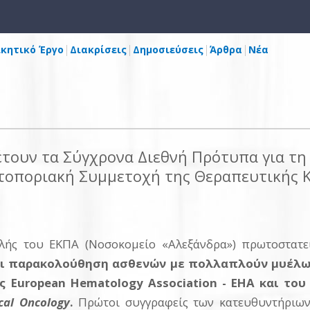
ικητικό Έργο
Διακρίσεις
Δημοσιεύσεις
Άρθρα
Νέα
έτουν τα Σύγχρονα Διεθνή Πρότυπα για τη
ποριακή Συμμετοχή της Θεραπευτικής Κ
ολής του ΕΚΠΑ (Νοσοκομείο «Αλεξάνδρα») πρωτοστατ
και παρακολούθηση ασθενών με πολλαπλούν μυέλω
ς European Hematology Association - EHA και το
cal Oncology
.
Πρώτοι συγγραφείς των κατευθυντήριων