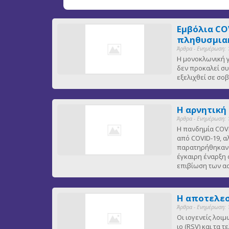
Εμβόλια CO
πληθυσμιακ
Άρθρα - Ενημέρωση: 
Η μονοκλωνική γ
δεν προκαλεί συ
εξελιχθεί σε σ
Η αρνητική
Άρθρα - Ενημέρωση: 
Η πανδημία COVI
από COVID-19, α
παρατηρήθηκαν ε
έγκαιρη έναρξη 
επιβίωση των 
Η αποτελεσ
Άρθρα - Ενημέρωση: 
Οι ιογενείς λοι
ιο (RSV) και τα