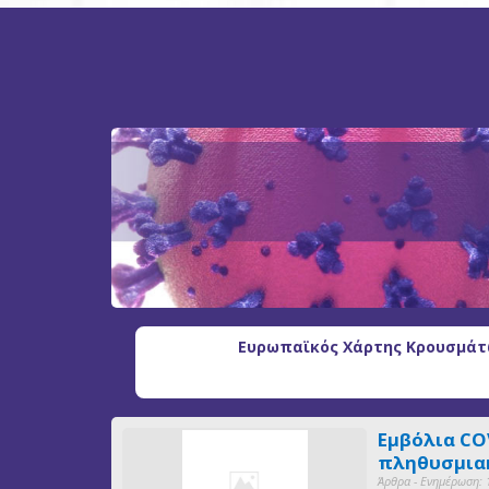
Ευρωπαϊκός Χάρτης Κρουσμάτω
Εμβόλια CO
πληθυσμιακ
Άρθρα - Ενημέρωση: 