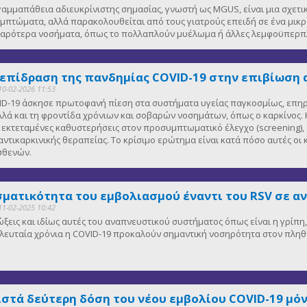
αμμαπάθεια αδιευκρίνιστης σημασίας, γνωστή ως MGUS, είναι μια σχετ
μπτώματα, αλλά παρακολουθείται από τους γιατρούς επειδή σε ένα μικ
οβαρότερα νοσήματα, όπως το πολλαπλούν μυέλωμα ή άλλες λεμφοϋπερπλ
 επίδραση της πανδημίας COVID-19 στην επιβίωση 
10-02-2026 11:53
D-19 άσκησε πρωτοφανή πίεση στα συστήματα υγείας παγκοσμίως, επηρε
λλά και τη φροντίδα χρόνιων και σοβαρών νοσημάτων, όπως ο καρκίνος. Κ
κτεταμένες καθυστερήσεις στον προσυμπτωματικό έλεγχο (screening), 
αντικαρκινικής θεραπείας. Το κρίσιμο ερώτημα είναι κατά πόσο αυτές οι
ασθενών.
ματικότητα του εμβολιασμού έναντι του RSV σε α
11-02-2025 10:42
μώξεις και ιδίως αυτές του αναπνευστικού συστήματος όπως είναι η γρίπ
 τελευταία χρόνια η COVID-19 προκαλούν σημαντική νοσηρότητα στον πλη
ιστά δεύτερη δόση του νέου εμβολίου COVID-19 μόν