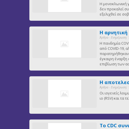
Η μονοκλωνική γ
δεν προκαλεί συ
εξελιχθεί σε σ
Η αρνητική
Άρθρα - Ενημέρωση: 
Η πανδημία COVI
από COVID-19, α
παρατηρήθηκαν ε
έγκαιρη έναρξη 
επιβίωση των 
Η αποτελεσ
Άρθρα - Ενημέρωση: 
Οι ιογενείς λοι
ιο (RSV) και τα
Το CDC συν