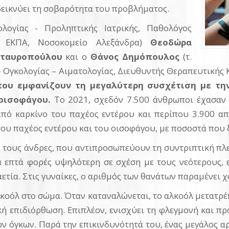
δεικνύει τη σοβαρότητα του προβλήματος.
λογίας - Προληπτικής Ιατρικής, Παθολόγος
ής ΕΚΠΑ, Νοσοκομείο Αλεξάνδρα)
Θεοδώρα
Σταυροπούλου
και ο
Θάνος Δημόπουλος
(τ.
Ογκολογίας – Αιματολογίας, Διευθυντής Θεραπευτικής 
 που εμφανίζουν τη μεγαλύτερη συσχέτιση με τη
 οισοφάγου.
Το 2021, σχεδόν 7.500 άνθρωποι έχασαν
από καρκίνο του παχέος εντέρου και περίπου 3.900 α
ου παχέος εντέρου και του οισοφάγου, με ποσοστά που
για τους άνδρες, που αντιπροσωπεύουν τη συντριπτική πλ
 επτά φορές υψηλότερη σε σχέση με τους νεότερους,
ετία. Στις γυναίκες, ο αριθμός των θανάτων παραμένει χ
λκοόλ στο σώμα. Όταν καταναλώνεται, το αλκοόλ μετατρέ
κή επιδιόρθωση. Επιπλέον, ενισχύει τη φλεγμονή και πρ
ν όγκων. Παρά την επικινδυνότητά του, ένας μεγάλος α