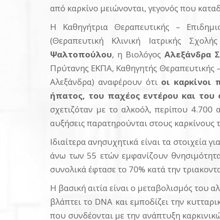
από καρκίνο μειώνονται, γεγονός που κατα
Η Καθηγήτρια Θεραπευτικής – Επιδημιο
(Θεραπευτική Κλινική Ιατρικής Σχολ
Ψαλτοπούλου
, η Βιολόγος
Αλεξάνδρα 
Πρύτανης ΕΚΠΑ, Καθηγητής Θεραπευτικής – 
Αλεξάνδρα) αναφέρουν ότι
ο
ι καρκίνοι
ήπατος, του παχέος εντέρου και του
σχετιζόταν με το αλκοόλ, περίπου 4.700 
αυξήσεις παρατηρούνται στους καρκίνους τ
Ιδιαίτερα ανησυχητικά είναι τα στοιχεία 
άνω των 55 ετών εμφανίζουν θνησιμότητα
συνολικά έφτασε το 70% κατά την τριακοντα
Η βασική αιτία είναι ο μεταβολισμός του α
βλάπτει το DNA και εμποδίζει την κυτταρι
που συνδέονται με την ανάπτυξη καρκινικώ