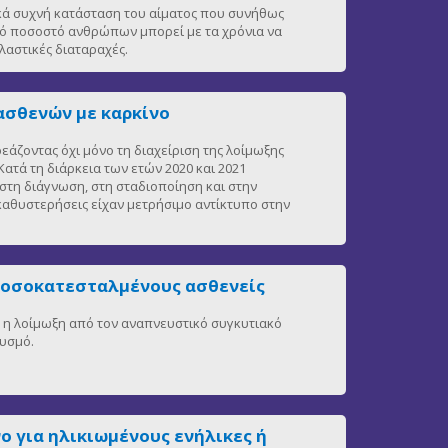
ικά συχνή κατάσταση του αίματος που συνήθως
ρό ποσοστό ανθρώπων μπορεί με τα χρόνια να
αστικές διαταραχές.
ασθενών με καρκίνο
άζοντας όχι μόνο τη διαχείριση της λοίμωξης
ατά τη διάρκεια των ετών 2020 και 2021
στη διάγνωση, στη σταδιοποίηση και στην
 καθυστερήσεις είχαν μετρήσιμο αντίκτυπο στην
νοσοκατεσταλμένους ασθενείς
η, η λοίμωξη από τον αναπνευστικό συγκυτιακό
θυσμό.
ο για ηλικιωμένους ενήλικες ή