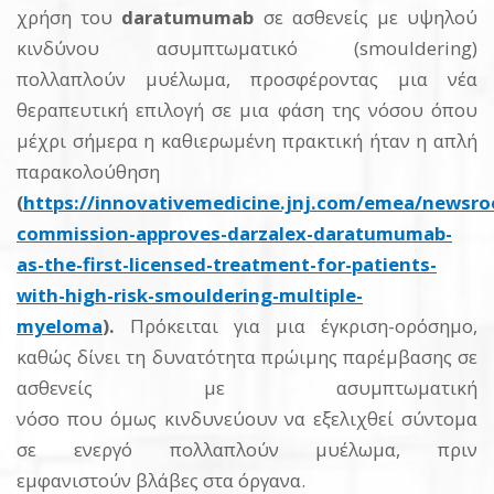
χρήση του
daratumumab
σε ασθενείς με υψηλού
κινδύνου ασυμπτωματικό (smouldering)
πολλαπλούν μυέλωμα, προσφέροντας μια νέα
θεραπευτική επιλογή σε μια φάση της νόσου όπου
μέχρι σήμερα η καθιερωμένη πρακτική ήταν η απλή
παρακολούθηση
(
https://innovativemedicine.jnj.com/emea/newsr
commission-approves-darzalex-daratumumab-
as-the-first-licensed-treatment-for-patients-
with-high-risk-smouldering-multiple-
myeloma
).
Πρόκειται για μια έγκριση-ορόσημο,
καθώς δίνει τη δυνατότητα πρώιμης παρέμβασης σε
ασθενείς με ασυμπτωματική
νόσο που όμως κινδυνεύουν να εξελιχθεί σύντομα
σε ενεργό πολλαπλούν μυέλωμα, πριν
εμφανιστούν βλάβες στα όργανα.