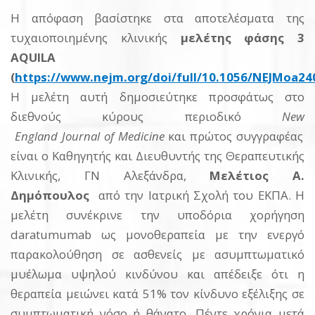
Η απόφαση βασίστηκε στα αποτελέσματα της
τυχαιοποιημένης κλινικής
μελέτης φάσης 3
AQUILA
(
https://www.nejm.org/doi/full/10.1056/NEJMoa24
Η μελέτη αυτή
δημοσιεύτηκε προσφάτως στο
διεθνούς κύρους περιοδικό
New
England
Journal
of
Medicine
και πρώτος συγγραφέας
είναι ο Καθηγητής και Διευθυντής της Θεραπευτικής
Κλινικής, ΓΝ Αλεξάνδρα,
Μελέτιος Α.
Δημόπουλος
από την Ιατρική Σχολή του ΕΚΠΑ. Η
μελέτη συνέκρινε την υποδόρια χορήγηση
daratumumab ως μονοθεραπεία με την ενεργό
παρακολούθηση σε ασθενείς με ασυμπτωματικό
μυέλωμα υψηλού κινδύνου και απέδειξε ότι η
θεραπεία μειώνει κατά 51% τον κίνδυνο εξέλιξης σε
συμπτωματική νόσο ή θάνατο. Πέντε χρόνια μετά