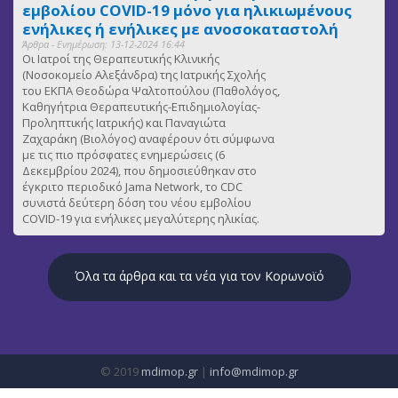
εμβολίου COVID-19 μόνο για ηλικιωμένους
ενήλικες ή ενήλικες με ανοσοκαταστολή
Άρθρα - Ενημέρωση: 13-12-2024 16:44
Οι Ιατροί της Θεραπευτικής Κλινικής
(Νοσοκομείο Αλεξάνδρα) της Ιατρικής Σχολής
του ΕΚΠΑ Θεοδώρα Ψαλτοπούλου (Παθολόγος,
Καθηγήτρια Θεραπευτικής-Επιδημιολογίας-
Προληπτικής Ιατρικής) και Παναγιώτα
Ζαχαράκη (Βιολόγος) αναφέρουν ότι σύμφωνα
με τις πιο πρόσφατες ενημερώσεις (6
Δεκεμβρίου 2024), που δημοσιεύθηκαν στο
έγκριτο περιοδικό Jama Network, το CDC
συνιστά δεύτερη δόση του νέου εμβολίου
COVID-19 για ενήλικες μεγαλύτερης ηλικίας.
Όλα τα άρθρα και τα νέα για τον Κορωνοϊό
© 2019
mdimop.gr
|
info@mdimop.gr