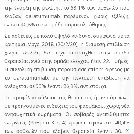
την έναρξη της μελέτης, το 63,1% των ασθενών που
έλαβαν daratumumab παρέμεναν χωρίς εξέλιξη,
έναντι 40,8% στην ομάδα παρακολούθησης.
Σε ασθενείς με πολύ υψηλό κίνδυνο, σύμφωνα με τα
κριτήρια Mayo 2018 (20/2/20), η διάμεση επιβίωση
χωρίς εξέλιξη δεν είχε επιτευχθεί στην ομάδα
θεραπείας, ενώ στην ομάδα ελέγχου ήταν 22,1 μήνες.
Η συνολική επιβίωση παρουσίασε επίσης όφελος με
το daratumumab, με την πενταετή επιβίωση να
ανέρχεται σε 93% έναντι 86,9%, αντίστοιχα.
Το προφίλ ασφάλειας της θεραπείας ήταν σύμφωνο
με προηγούμενες ενδείξεις του φαρμάκου, χωρίς νέα
ανησυχητικά ευρήματα. Οι σοβαρές ανεπιθύμητες
ενέργειες (βαθμού 3 ή 4) εμφανίστηκαν στο 40,4%
των ασθενών που έλαβαν θεραπεία έναντι 30,1%