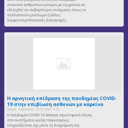
ποσοστό ανθρώπων μπορεί με τα χρόνια να
εξελιχθεί σε σοβαρότερα νοσήματα, όπως το
πολλαπλούν μυέλωμα ή άλλες
λεμφοϋπερπλαστικές διαταραχές.
Η αρνητική επίδραση της πανδημίας COVID-
19 στην επιβίωση ασθενών με καρκίνο
Άρθρα - Ενημέρωση: 10-02-2026 11:53
Η πανδημία COVID-19 άσκησε πρωτοφανή πίεση
στα συστήματα υγείας παγκοσμίως,
επηρεάζοντας όχι μόνο τη διαχείριση της