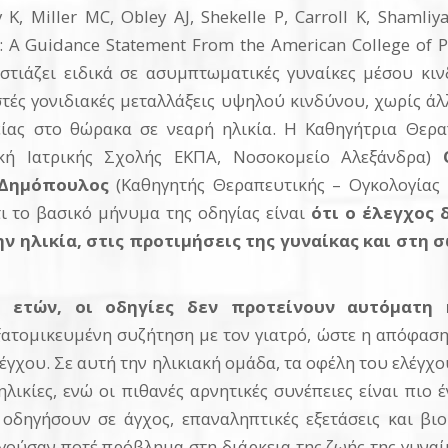
 K, Miller MC, Obley AJ, Shekelle P, Carroll K, Shamliya
 A Guidance Statement From the American College of Ph
εστιάζει ειδικά σε ασυμπτωματικές γυναίκες μέσου κ
στές γονιδιακές μεταλλάξεις υψηλού κινδύνου, χωρίς ά
είας στο θώρακα σε νεαρή ηλικία. Η Καθηγήτρια Θερα
νική Ιατρικής Σχολής ΕΚΠΑ, Νοσοκομείο Αλεξάνδρα)
Δημόπουλος
(Καθηγητής Θεραπευτικής – Ογκολογίας 
ι το βασικό μήνυμα της οδηγίας είναι
ότι ο έλεγχος 
ν ηλικία, στις προτιμήσεις της γυναίκας και στη
9 ετών, οι οδηγίες δεν προτείνουν αυτόματη
ξατομικευμένη συζήτηση με τον γιατρό, ώστε η απόφαση
λέγχου. Σε αυτή την ηλικιακή ομάδα, τα οφέλη του ελέγχ
ηλικίες, ενώ οι πιθανές αρνητικές συνέπειες είναι πιο
οδηγήσουν σε άγχος, επαναληπτικές εξετάσεις και βιο
ούσαν ποτέ πρόβλημα στη διάρκεια της ζωής της γυναίκα