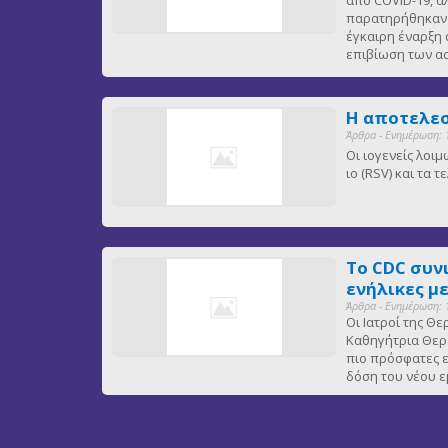
παρατηρήθηκαν ε
έγκαιρη έναρξη 
επιβίωση των 
Η αποτελεσ
Άρθρα - Ενημέρωση: 
Οι ιογενείς λοι
ιο (RSV) και τα
Το CDC συν
ενήλικες μ
Άρθρα - Ενημέρωση: 
Οι Ιατροί της Θ
Καθηγήτρια Θερα
πιο πρόσφατες ε
δόση του νέου ε