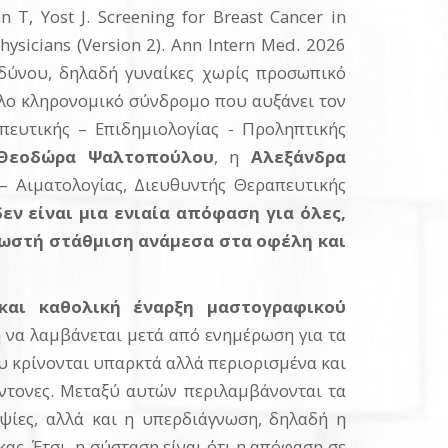
n T, Yost J. Screening for Breast Cancer in
ysicians (Version 2). Ann Intern Med. 2026
ινδύνου, δηλαδή γυναίκες χωρίς προσωπικό
λλο κληρονομικό σύνδρομο που αυξάνει τον
πευτικής – Επιδημιολογίας - Προληπτικής
Θεοδώρα Ψαλτοπούλου
, η
Αλεξάνδρα
– Αιματολογίας, Διευθυντής Θεραπευτικής
δεν είναι μια ενιαία απόφαση για όλες,
 σωστή στάθμιση ανάμεσα στα οφέλη και
 και καθολική έναρξη μαστογραφικού
 να λαμβάνεται μετά από ενημέρωση για τα
ου κρίνονται υπαρκτά αλλά περιορισμένα και
 έντονες. Μεταξύ αυτών περιλαμβάνονται τα
ψίες, αλλά και η υπερδιάγνωση, δηλαδή η
ς. Έτσι, η σύσταση είναι ότι η απόφαση σε