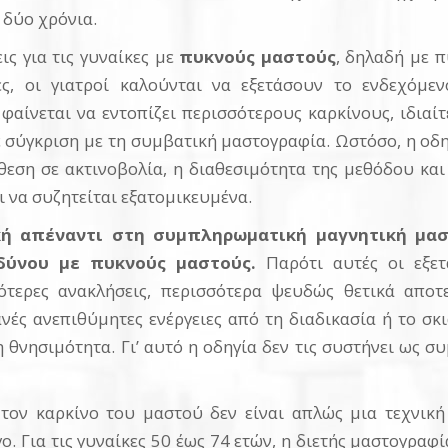
 δύο χρόνια.
ις για τις γυναίκες με
πυκνούς μαστούς
, δηλαδή με 
ές, οι γιατροί καλούνται να εξετάσουν το ενδεχόμ
αίνεται να εντοπίζει περισσότερους καρκίνους, ιδιαί
σύγκριση με τη συμβατική μαστογραφία. Ωστόσο, η οδηγ
θεση σε ακτινοβολία, η διαθεσιμότητα της μεθόδου και 
ι να συζητείται εξατομικευμένα.
τική απέναντι στη συμπληρωματική μαγνητική μα
δύνου με πυκνούς μαστούς.
Παρότι αυτές οι εξετ
τερες ανακλήσεις, περισσότερα ψευδώς θετικά αποτε
νές ανεπιθύμητες ενέργειες από τη διαδικασία ή το σ
 θνησιμότητα. Γι’ αυτό η οδηγία δεν τις συστήνει ως σ
 τον καρκίνο του μαστού δεν είναι απλώς μια τεχνικ
ο. Για τις γυναίκες 50 έως 74 ετών, η διετής μαστογραφί