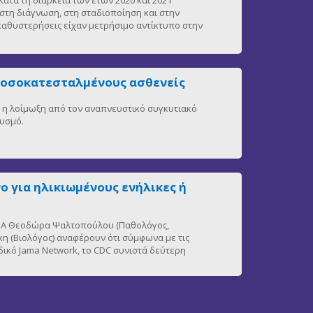
στη διάγνωση, στη σταδιοποίηση και στην
 καθυστερήσεις είχαν μετρήσιμο αντίκτυπο στην
νοσοκατεσταλμένους ασθενείς
η, η λοίμωξη από τον αναπνευστικό συγκυτιακό
θυσμό.
ο για ηλικιωμένους ενήλικες ή
 ΕΚΠΑ Θεοδώρα Ψαλτοπούλου (Παθολόγος,
η (Βιολόγος) αναφέρουν ότι σύμφωνα με τις
δικό Jama Network, το CDC συνιστά δεύτερη