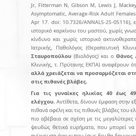
Jr, Fitterman N, Gibson M, Lewis J, Mackey
Asymptomatic, Average-Risk Adult Females:
Apr 17. doi: 10.7326/ANNALS-25-05116), 
ιστορικό καρκίνου του μαστού, χωρίς γνω
κίνδυνο και χωρίς ιστορικό ακτινοθεραπ
Ιατρικής, Παθολόγος (Θεραπευτική Κλι
Σταυροπούλου
(Βιολόγος) και ο
Θάνος 
Κλινικής, τ. Πρύτανης ΕΚΠΑ) αναφέρουν ότ
αλλά χρειάζεται να προσαρμόζεται στη
στις πιθανές βλάβες.
Για τις γυναίκες ηλικίας 40 έως 4
ελέγχου.
Αντίθετα, δίνουν έμφαση στην ε
πιθανά οφέλη και τις πιθανές βλάβες του ε
πιο αβέβαια σε σχέση με τις μεγαλύτερες 
ψευδώς θετικά ευρήματα, που μπορεί να 
ανίχνευση όγκων που ίσως δεν θα δημιουργ