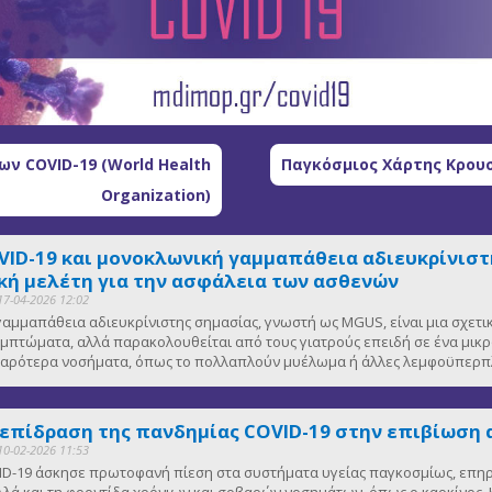
ν COVID-19 (World Health
Παγκόσμιος Χάρτης Κρουσ
Organization)
VID-19 και μονοκλωνική γαμμαπάθεια αδιευκρίνιστη
ή μελέτη για την ασφάλεια των ασθενών
17-04-2026 12:02
αμμαπάθεια αδιευκρίνιστης σημασίας, γνωστή ως MGUS, είναι μια σχετ
μπτώματα, αλλά παρακολουθείται από τους γιατρούς επειδή σε ένα μικ
οβαρότερα νοσήματα, όπως το πολλαπλούν μυέλωμα ή άλλες λεμφοϋπερπλ
 επίδραση της πανδημίας COVID-19 στην επιβίωση 
10-02-2026 11:53
D-19 άσκησε πρωτοφανή πίεση στα συστήματα υγείας παγκοσμίως, επηρε
λλά και τη φροντίδα χρόνιων και σοβαρών νοσημάτων, όπως ο καρκίνος. Κ