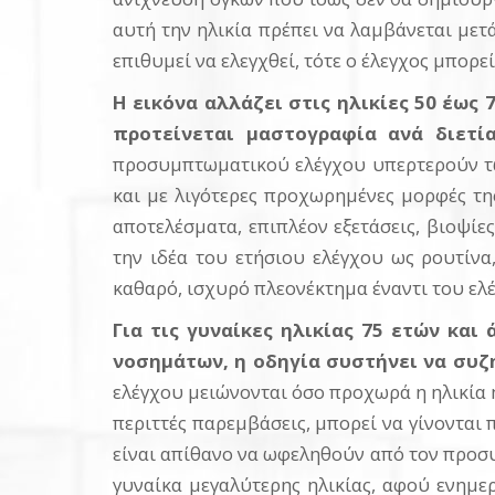
αυτή την ηλικία πρέπει να λαμβάνεται μετ
επιθυμεί να ελεγχθεί, τότε ο έλεγχος μπορε
Η εικόνα αλλάζει στις ηλικίες 50 έως 
προτείνεται μαστογραφία ανά διετία
προσυμπτωματικού ελέγχου υπερτερούν τω
και με λιγότερες προχωρημένες μορφές τη
αποτελέσματα, επιπλέον εξετάσεις, βιοψίε
την ιδέα του ετήσιου ελέγχου ως ρουτίνα
καθαρό, ισχυρό πλεονέκτημα έναντι του ελ
Για τις γυναίκες ηλικίας 75 ετών κα
νοσημάτων, η οδηγία συστήνει να συζ
ελέγχου μειώνονται όσο προχωρά η ηλικία ή
περιττές παρεμβάσεις, μπορεί να γίνονται 
είναι απίθανο να ωφεληθούν από τον προσυ
γυναίκα μεγαλύτερης ηλικίας, αφού ενημερ