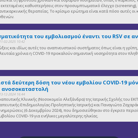
κτεταμένες καθυστερήσεις στον προσυμπτωματικό έλεγχο (screening), 
αντικαρκινικής θεραπείας. Το κρίσιμο ερώτημα είναι κατά πόσο αυτές οι
ασθενών.
ματικότητα του εμβολιασμού έναντι του RSV σε α
11-02-2025 10:42
μώξεις και ιδίως αυτές του αναπνευστικού συστήματος όπως είναι η γρίπ
 τελευταία χρόνια η COVID-19 προκαλούν σημαντική νοσηρότητα στον πλη
ιστά δεύτερη δόση του νέου εμβολίου COVID-19 μόν
ε ανοσοκαταστολή
13-12-2024 16:44
εραπευτικής Κλινικής (Νοσοκομείο Αλεξάνδρα) της Ιατρικής Σχολής του
πευτικής-Επιδημιολογίας-Προληπτικής Ιατρικής) και Παναγιώτα Ζαχαράκ
νημερώσεις (6 Δεκεμβρίου 2024), που δημοσιεύθηκαν στο έγκριτο περιο
μβολίου COVID-19 για ενήλικες μεγαλύτερης ηλικίας.