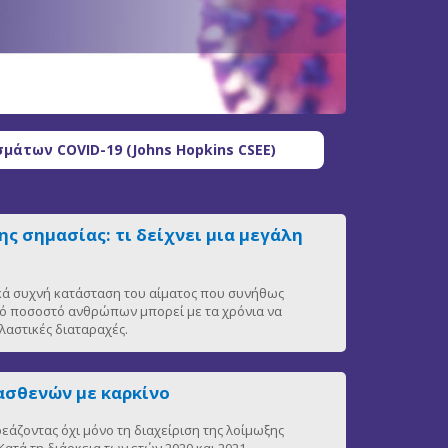
μάτων COVID-19 (Johns Hopkins CSEE)
ς σημασίας: τι δείχνει μια μεγάλη
ικά συχνή κατάσταση του αίματος που συνήθως
ρό ποσοστό ανθρώπων μπορεί με τα χρόνια να
αστικές διαταραχές.
ασθενών με καρκίνο
άζοντας όχι μόνο τη διαχείριση της λοίμωξης
ατά τη διάρκεια των ετών 2020 και 2021