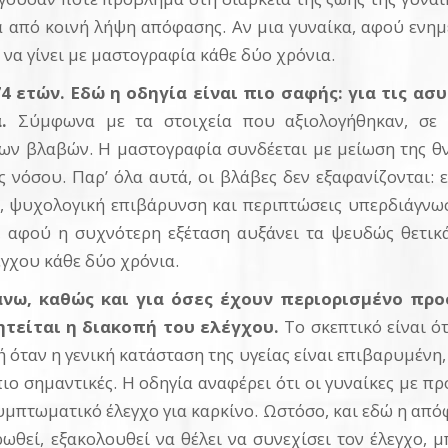
ά από κοινή λήψη απόφασης. Αν μια γυναίκα, αφού ενημε
ί να γίνει με μαστογραφία κάθε δύο χρόνια.
74 ετών. Εδώ η οδηγία είναι πιο σαφής: για τις 
.
Σύμφωνα με τα στοιχεία που αξιολογήθηκαν, σε 
ν βλαβών. Η μαστογραφία συνδέεται με μείωση της θν
ς νόσου. Παρ’ όλα αυτά, οι βλάβες δεν εξαφανίζονται
ς, ψυχολογική επιβάρυνση και περιπτώσεις υπερδιάγνωσ
, αφού η συχνότερη εξέταση αυξάνει τα ψευδώς θετικ
έγχου κάθε δύο χρόνια.
ι άνω, καθώς και για όσες έχουν περιορισμένο 
ητείται η διακοπή του ελέγχου.
Το σκεπτικό είναι ό
 όταν η γενική κατάσταση της υγείας είναι επιβαρυμένη,
πιο σημαντικές. Η οδηγία αναφέρει ότι οι γυναίκες με 
μπτωματικό έλεγχο για καρκίνο. Ωστόσο, και εδώ η από
ωθεί, εξακολουθεί να θέλει να συνεχίσει τον έλεγχο,