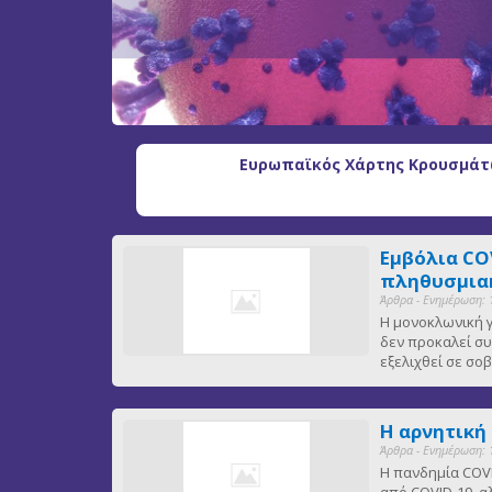
Ευρωπαϊκός Χάρτης Κρουσμάτω
Εμβόλια CO
πληθυσμιακ
Άρθρα - Ενημέρωση: 
Η μονοκλωνική γ
δεν προκαλεί συ
εξελιχθεί σε σ
Η αρνητική
Άρθρα - Ενημέρωση: 
Η πανδημία COVI
από COVID-19, α