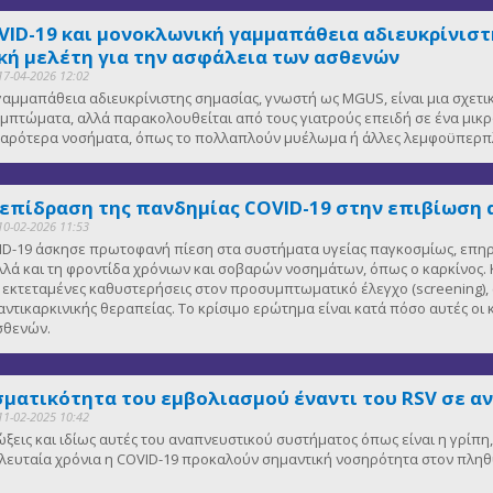
VID-19 και μονοκλωνική γαμμαπάθεια αδιευκρίνιστη
ή μελέτη για την ασφάλεια των ασθενών
17-04-2026 12:02
αμμαπάθεια αδιευκρίνιστης σημασίας, γνωστή ως MGUS, είναι μια σχετ
μπτώματα, αλλά παρακολουθείται από τους γιατρούς επειδή σε ένα μικ
οβαρότερα νοσήματα, όπως το πολλαπλούν μυέλωμα ή άλλες λεμφοϋπερπλ
 επίδραση της πανδημίας COVID-19 στην επιβίωση 
10-02-2026 11:53
D-19 άσκησε πρωτοφανή πίεση στα συστήματα υγείας παγκοσμίως, επηρε
λλά και τη φροντίδα χρόνιων και σοβαρών νοσημάτων, όπως ο καρκίνος. Κ
κτεταμένες καθυστερήσεις στον προσυμπτωματικό έλεγχο (screening), 
αντικαρκινικής θεραπείας. Το κρίσιμο ερώτημα είναι κατά πόσο αυτές οι
ασθενών.
ματικότητα του εμβολιασμού έναντι του RSV σε α
11-02-2025 10:42
μώξεις και ιδίως αυτές του αναπνευστικού συστήματος όπως είναι η γρίπ
 τελευταία χρόνια η COVID-19 προκαλούν σημαντική νοσηρότητα στον πλη