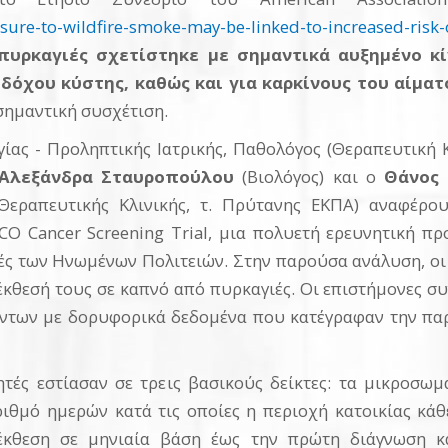
sure-to-wildfire-smoke-may-be-linked-to-increased-risk-o
υρκαγιές σχετίστηκε με σημαντικά αυξημένο κί
δόχου κύστης, καθώς και για καρκίνους του αίματ
σημαντική συσχέτιση.
ίας - Προληπτικής Ιατρικής, Παθολόγος (Θεραπευτική 
Αλεξάνδρα Σταυροπούλου
(Βιολόγος) και ο
Θάνος
 Θεραπευτικής Κλινικής, τ. Πρύτανης ΕΚΠΑ) αναφέρο
CO Cancer Screening Trial, μια πολυετή ερευνητική π
ές των Ηνωμένων Πολιτειών. Στην παρούσα ανάλυση, οι
 έκθεσή τους σε καπνό από πυρκαγιές. Οι επιστήμονες 
χόντων με δορυφορικά δεδομένα που κατέγραφαν την πα
ητές εστίασαν σε τρεις βασικούς δείκτες: τα μικροσ
ριθμό ημερών κατά τις οποίες η περιοχή κατοικίας κά
 έκθεση σε μηνιαία βάση έως την πρώτη διάγνωση κ