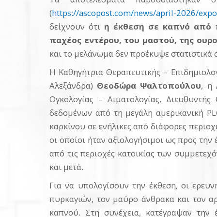
(
https://ascopost.com/news/april-2026/expo
δείχνουν ότι
η έκθεση σε καπνό από π
παχέος εντέρου, του μαστού, της ουρο
και το μελάνωμα δεν προέκυψε στατιστικά 
Η Καθηγήτρια Θεραπευτικής – Επιδημιολογ
Αλεξάνδρα)
Θεοδώρα Ψαλτοπούλου
, η
Ογκολογίας – Αιματολογίας, Διευθυντής
δεδομένων από τη μεγάλη αμερικανική PL
καρκίνου σε ενήλικες από διάφορες περιοχ
οι οποίοι ήταν αξιολογήσιμοι ως προς την
από τις περιοχές κατοικίας των συμμετε
και μετά.
Για να υπολογίσουν την έκθεση, οι ερευν
πυρκαγιών, τον μαύρο άνθρακα και τον α
καπνού. Στη συνέχεια, κατέγραψαν την