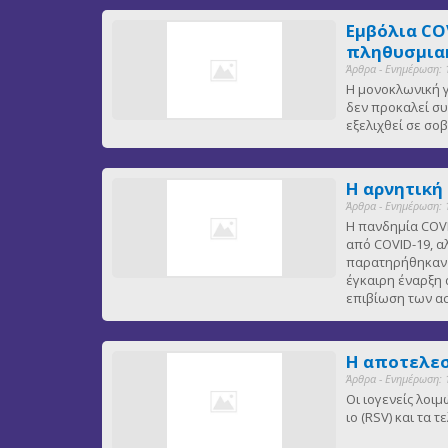
Εμβόλια CO
πληθυσμιακ
Άρθρα - Ενημέρωση: 
Η μονοκλωνική γ
δεν προκαλεί συ
εξελιχθεί σε σ
Η αρνητική
Άρθρα - Ενημέρωση: 
Η πανδημία COVI
από COVID-19, α
παρατηρήθηκαν ε
έγκαιρη έναρξη 
επιβίωση των 
Η αποτελεσ
Άρθρα - Ενημέρωση: 
Οι ιογενείς λοι
ιο (RSV) και τα