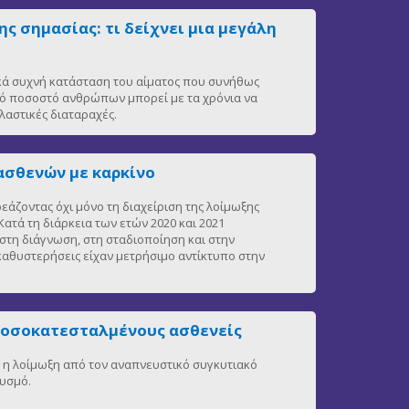
ς σημασίας: τι δείχνει μια μεγάλη
ικά συχνή κατάσταση του αίματος που συνήθως
ρό ποσοστό ανθρώπων μπορεί με τα χρόνια να
αστικές διαταραχές.
ασθενών με καρκίνο
άζοντας όχι μόνο τη διαχείριση της λοίμωξης
ατά τη διάρκεια των ετών 2020 και 2021
στη διάγνωση, στη σταδιοποίηση και στην
 καθυστερήσεις είχαν μετρήσιμο αντίκτυπο στην
νοσοκατεσταλμένους ασθενείς
η, η λοίμωξη από τον αναπνευστικό συγκυτιακό
θυσμό.