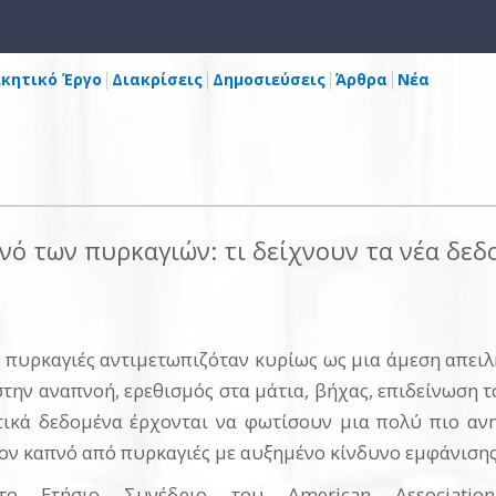
ικητικό Έργο
Διακρίσεις
Δημοσιεύσεις
Άρθρα
Νέα
νό των πυρκαγιών: τι δείχνουν τα νέα δεδ
ς πυρκαγιές αντιμετωπιζόταν κυρίως ως μια άμεση απειλ
στην αναπνοή, ερεθισμός στα μάτια, βήχας, επιδείνωση 
ητικά δεδομένα έρχονται να φωτίσουν μια πολύ πιο αν
τον καπνό από πυρκαγιές με αυξημένο κίνδυνο εμφάνιση
το Ετήσιο Συνέδριο του American Associatio