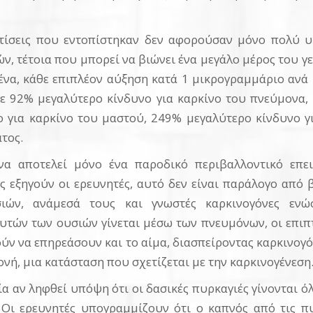
χετίσεις που εντοπίστηκαν δεν αφορούσαν μόνο πολύ υ
, τέτοια που μπορεί να βιώνει ένα μεγάλο μέρος του γ
ένα, κάθε επιπλέον αύξηση κατά 1 μικρογραμμάριο ανά 
ε 92% μεγαλύτερο κίνδυνο για καρκίνο του πνεύμονα, 
ο για καρκίνο του μαστού, 249% μεγαλύτερο κίνδυνο γ
τος.
α αποτελεί μόνο ένα παροδικό περιβαλλοντικό επε
ς εξηγούν οι ερευνητές, αυτό δεν είναι παράλογο από
ιών, ανάμεσά τους και γνωστές καρκινογόνες ενώσ
υτών των ουσιών γίνεται μέσω των πνευμόνων, οι επιπτ
ρούν να επηρεάσουν και το αίμα, διασπείροντας καρκινογ
ονή, μια κατάσταση που σχετίζεται με την καρκινογένεση
αν ληφθεί υπόψη ότι οι δασικές πυρκαγιές γίνονται όλο
Οι ερευνητές υπογραμμίζουν ότι ο καπνός από τις πυ