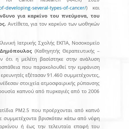
f-developing-several-types-of-cancer/
) και
νδυνο για καρκίνο του πνεύμονα, του
ος.
Αντίθετα, για τον καρκίνο των ωοθηκών
Κλινική Ιατρικής Σχολής ΕΚΠΑ, Νοσοκομείο
 Δημόπουλος
(Καθηγητής Θεραπευτικής –
υν ότι η μελέτη βασίστηκε στην ανάλυση
ροσπάθεια που παρακολουθεί την εμφάνιση
 ερευνητές εξέτασαν 91.460 συμμετέχοντες,
συνέδεσαν στοιχεία ατμοσφαιρικής ρύπανσης
ρουσία καπνού από πυρκαγιές από το 2006
ωματίδια PM2.5 που προέρχονται από καπνό
θε συμμετέχοντα βρισκόταν κάτω από νέφη
αρκίνου ή έως την τελευταία επαφή του