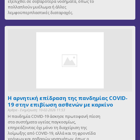
εξελιχθεί σε σοβαρότερα νοσήματα, όπως το
πολλαπλούν μυέλωμα ή άλλες
λεμφοϋπερπλαστικές διαταραχές.
Η αρνητική επίδραση της πανδημίας COVID-
19 στην επιβίωση ασθενών με καρκίνο
Άρθρα - Ενημέρωση: 10-02-2026 11:53
Η πανδημία COVID-19 άσκησε πρωτοφανή πίεση
στα συστήματα υγείας παγκοσμίως,
επηρεάζοντας όχι μόνο τη διαχείριση της
λοίμωξης από COVID-19, αλλά και τη φροντίδα
χρόνιων και σοβαρών νοσημάτων, όπως ο