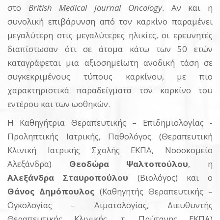
στο
British
Medical
Journal
Oncology
. Αν και η
συνολική επιβάρυνση από τον καρκίνο παραμένει
μεγαλύτερη στις μεγαλύτερες ηλικίες, οι ερευνητές
διαπίστωσαν ότι σε άτομα κάτω των 50 ετών
καταγράφεται μια αξιοσημείωτη ανοδική τάση σε
συγκεκριμένους τύπους καρκίνου, με πιο
χαρακτηριστικά παραδείγματα τον καρκίνο του
εντέρου και των ωοθηκών.
Η Καθηγήτρια Θεραπευτικής – Επιδημιολογίας -
Προληπτικής Ιατρικής, Παθολόγος (Θεραπευτική
Κλινική Ιατρικής Σχολής ΕΚΠΑ, Νοσοκομείο
Αλεξάνδρα)
Θεοδώρα Ψαλτοπούλου
, η
Αλεξάνδρα Σταυροπούλου
(Βιολόγος) και ο
Θάνος Δημόπουλος
(Καθηγητής Θεραπευτικής –
Ογκολογίας – Αιματολογίας, Διευθυντής
Θεραπευτικής Κλινικής, τ. Πρύτανης ΕΚΠΑ)