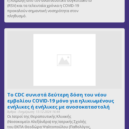
η λοίμωξη από τον αναπνευστικό συγκυτιακό ιο
(RSV) και τα τελευταία χρόνια η COVID-19
προκαλούν σημαντική νοσηρότητα στον
πληθυσμό.
Το CDC συνιστά δεύτερη δόση του νέου
εμβολίου COVID-19 μόνο για ηλικιωμένους
ενήλικες ή ενήλικες με ανοσοκαταστολή
Άρθρα - Ενημέρωση: 13-12-2024 16:44
Οι Ιατροί της Θεραπευτικής Κλινικής
(Νοσοκομείο Αλεξάνδρα) της Ιατρικής Σχολής
του ΕΚΠΑ Θεοδώρα Ψαλτοπούλου (Παθολόγος,