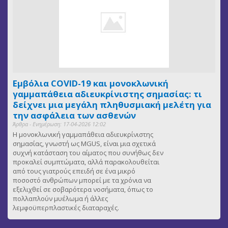
Εμβόλια COVID-19 και μονοκλωνική
γαμμαπάθεια αδιευκρίνιστης σημασίας: τι
δείχνει μια μεγάλη πληθυσμιακή μελέτη για
την ασφάλεια των ασθενών
Άρθρα - Ενημέρωση: 17-04-2026 12:02
Η μονοκλωνική γαμμαπάθεια αδιευκρίνιστης
σημασίας, γνωστή ως MGUS, είναι μια σχετικά
συχνή κατάσταση του αίματος που συνήθως δεν
προκαλεί συμπτώματα, αλλά παρακολουθείται
από τους γιατρούς επειδή σε ένα μικρό
ποσοστό ανθρώπων μπορεί με τα χρόνια να
εξελιχθεί σε σοβαρότερα νοσήματα, όπως το
πολλαπλούν μυέλωμα ή άλλες
λεμφοϋπερπλαστικές διαταραχές.