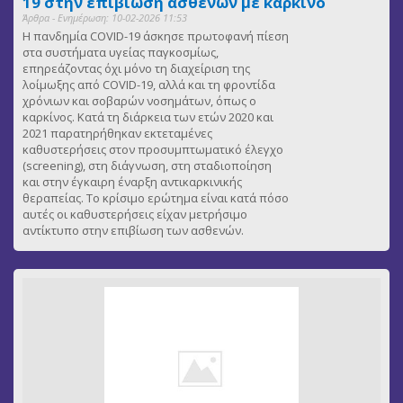
19 στην επιβίωση ασθενών με καρκίνο
Άρθρα - Ενημέρωση: 10-02-2026 11:53
Η πανδημία COVID-19 άσκησε πρωτοφανή πίεση
στα συστήματα υγείας παγκοσμίως,
επηρεάζοντας όχι μόνο τη διαχείριση της
λοίμωξης από COVID-19, αλλά και τη φροντίδα
χρόνιων και σοβαρών νοσημάτων, όπως ο
καρκίνος. Κατά τη διάρκεια των ετών 2020 και
2021 παρατηρήθηκαν εκτεταμένες
καθυστερήσεις στον προσυμπτωματικό έλεγχο
(screening), στη διάγνωση, στη σταδιοποίηση
και στην έγκαιρη έναρξη αντικαρκινικής
θεραπείας. Το κρίσιμο ερώτημα είναι κατά πόσο
αυτές οι καθυστερήσεις είχαν μετρήσιμο
αντίκτυπο στην επιβίωση των ασθενών.