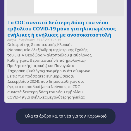
Το CDC συνιστά δεύτερη δόση του νέου
εμβολίου COVID-19 μόνο για ηλικιωμένους
ενήλικες ή ενήλικες με ανοσοκαταστολή
Άρθρα - Ενημέρωση: 13-12-2024 16:44
Οι Ιατροί της Θεραπευτικής Κλινικής
(Νοσοκομείο Αλεξάνδρα) της Ιατρικής Σχολής
του ΕΚΠΑ Θεοδώρα Ψαλτοπούλου (Παθολόγος,
Καθηγήτρια Θεραπευτικής-Επιδημιολογίας-
Προληπτικής Ιατρικής) και Παναγιώτα
Ζαχαράκη (Βιολόγος) αναφέρουν ότι σύμφωνα
με τις πιο πρόσφατες ενημερώσεις (6
Δεκεμβρίου 2024), που δημοσιεύθηκαν στο
έγκριτο περιοδικό Jama Network, το CDC
συνιστά δεύτερη δόση του νέου εμβολίου
COVID-19 για ενήλικες μεγαλύτερης ηλικίας.
Όλα τα άρθρα και τα νέα για τον Κορωνοϊό