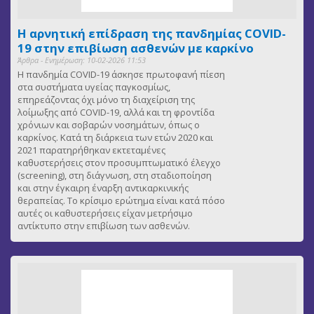
Η αρνητική επίδραση της πανδημίας COVID-
19 στην επιβίωση ασθενών με καρκίνο
Άρθρα - Ενημέρωση: 10-02-2026 11:53
Η πανδημία COVID-19 άσκησε πρωτοφανή πίεση
στα συστήματα υγείας παγκοσμίως,
επηρεάζοντας όχι μόνο τη διαχείριση της
λοίμωξης από COVID-19, αλλά και τη φροντίδα
χρόνιων και σοβαρών νοσημάτων, όπως ο
καρκίνος. Κατά τη διάρκεια των ετών 2020 και
2021 παρατηρήθηκαν εκτεταμένες
καθυστερήσεις στον προσυμπτωματικό έλεγχο
(screening), στη διάγνωση, στη σταδιοποίηση
και στην έγκαιρη έναρξη αντικαρκινικής
θεραπείας. Το κρίσιμο ερώτημα είναι κατά πόσο
αυτές οι καθυστερήσεις είχαν μετρήσιμο
αντίκτυπο στην επιβίωση των ασθενών.