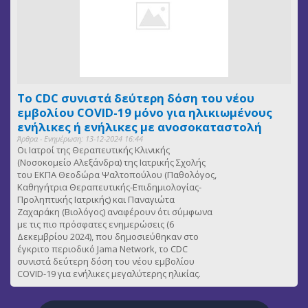
Το CDC συνιστά δεύτερη δόση του νέου
εμβολίου COVID-19 μόνο για ηλικιωμένους
ενήλικες ή ενήλικες με ανοσοκαταστολή
Άρθρα - Ενημέρωση: 13-12-2024 16:44
Οι Ιατροί της Θεραπευτικής Κλινικής
(Νοσοκομείο Αλεξάνδρα) της Ιατρικής Σχολής
του ΕΚΠΑ Θεοδώρα Ψαλτοπούλου (Παθολόγος,
Καθηγήτρια Θεραπευτικής-Επιδημιολογίας-
Προληπτικής Ιατρικής) και Παναγιώτα
Ζαχαράκη (Βιολόγος) αναφέρουν ότι σύμφωνα
με τις πιο πρόσφατες ενημερώσεις (6
Δεκεμβρίου 2024), που δημοσιεύθηκαν στο
έγκριτο περιοδικό Jama Network, το CDC
συνιστά δεύτερη δόση του νέου εμβολίου
COVID-19 για ενήλικες μεγαλύτερης ηλικίας.