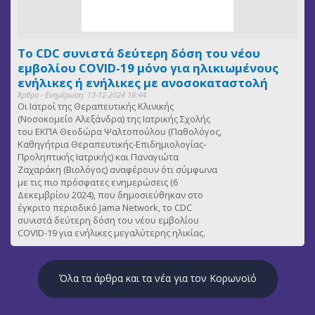
Το CDC συνιστά δεύτερη δόση του νέου
εμβολίου COVID-19 μόνο για ηλικιωμένους
ενήλικες ή ενήλικες με ανοσοκαταστολή
Άρθρα - Ενημέρωση: 13-12-2024 16:44
Οι Ιατροί της Θεραπευτικής Κλινικής
(Νοσοκομείο Αλεξάνδρα) της Ιατρικής Σχολής
του ΕΚΠΑ Θεοδώρα Ψαλτοπούλου (Παθολόγος,
Καθηγήτρια Θεραπευτικής-Επιδημιολογίας-
Προληπτικής Ιατρικής) και Παναγιώτα
Ζαχαράκη (Βιολόγος) αναφέρουν ότι σύμφωνα
με τις πιο πρόσφατες ενημερώσεις (6
Δεκεμβρίου 2024), που δημοσιεύθηκαν στο
έγκριτο περιοδικό Jama Network, το CDC
συνιστά δεύτερη δόση του νέου εμβολίου
COVID-19 για ενήλικες μεγαλύτερης ηλικίας.
Όλα τα άρθρα και τα νέα για τον Κορωνοϊό