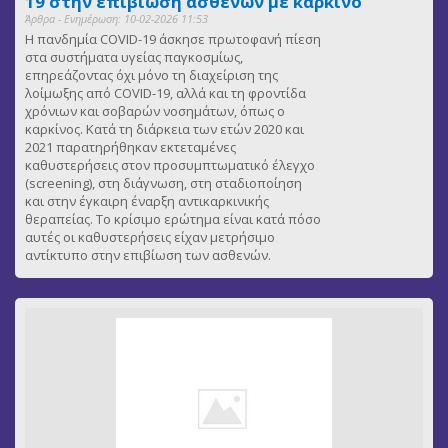
19 στην επιβίωση ασθενών με καρκίνο
Άρθρα - Ενημέρωση: 10-02-2026 11:53
Η πανδημία COVID-19 άσκησε πρωτοφανή πίεση
στα συστήματα υγείας παγκοσμίως,
επηρεάζοντας όχι μόνο τη διαχείριση της
λοίμωξης από COVID-19, αλλά και τη φροντίδα
χρόνιων και σοβαρών νοσημάτων, όπως ο
καρκίνος. Κατά τη διάρκεια των ετών 2020 και
2021 παρατηρήθηκαν εκτεταμένες
καθυστερήσεις στον προσυμπτωματικό έλεγχο
(screening), στη διάγνωση, στη σταδιοποίηση
και στην έγκαιρη έναρξη αντικαρκινικής
θεραπείας. Το κρίσιμο ερώτημα είναι κατά πόσο
αυτές οι καθυστερήσεις είχαν μετρήσιμο
αντίκτυπο στην επιβίωση των ασθενών.