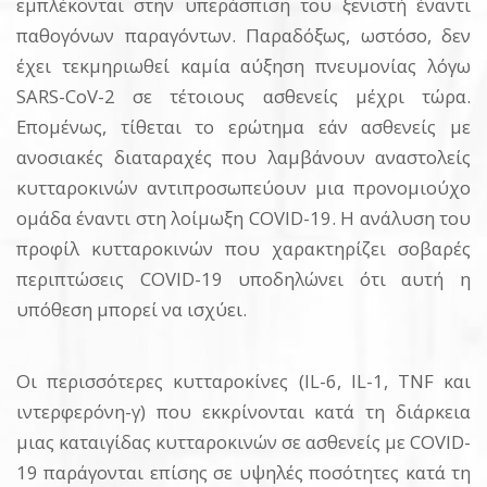
εμπλέκονται στην υπεράσπιση του ξενιστή έναντι
παθογόνων παραγόντων. Παραδόξως, ωστόσο, δεν
έχει τεκμηριωθεί καμία αύξηση πνευμονίας λόγω
SARS-CoV-2 σε τέτοιους ασθενείς μέχρι τώρα.
Επομένως, τίθεται το ερώτημα εάν ασθενείς με
ανοσιακές διαταραχές που λαμβάνουν αναστολείς
κυτταροκινών αντιπροσωπεύουν μια προνομιούχο
ομάδα έναντι στη λοίμωξη COVID-19. Η ανάλυση του
προφίλ κυτταροκινών που χαρακτηρίζει σοβαρές
περιπτώσεις COVID-19 υποδηλώνει ότι αυτή η
υπόθεση μπορεί να ισχύει.
Οι περισσότερες κυτταροκίνες (IL-6, IL-1, TNF και
ιντερφερόνη-γ) που εκκρίνονται κατά τη διάρκεια
μιας καταιγίδας κυτταροκινών σε ασθενείς με COVID-
19 παράγονται επίσης σε υψηλές ποσότητες κατά τη