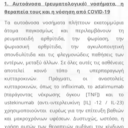
1. Αυτοάνοσα (ρευματολογικά) νοσήματα, η
θεραπεία τους και η νόσηση από COVID-19
Τα αυτοάνοσα νοσήματα πλήττουν εκατομμύρια
άτομα παγκοσμίως και περιλαμβάνουν τη
ρευματοειδή αρθρίτιδα, την ψωρίαση, την
ψωριασική αρθρίτιδα, την αγκυλοποιητική
σπονδυλίτιδα και τις φλεγμονώδεις παθήσεις των
εντέρων, μεταξύ άλλων. Σε όλες αυτές τις ασθένειες
αποτελεί κοινό τόπο η υπερπαραγωγή
κυτταροκινών. Πράγματι, οι αναστολείς
κυτταροκινών, όπως το infliximab, το adalimumab
(παράγοντας νέκρωσης όγκου [TNF]) και το
ustekinumab (αντι-ιντερλευκίνη [IL] -12 / IL-23)
χρησιμοποιούνται ευρέως για την επίτευξη βαθιών
και μακροχρόνιων υφέσεων. Δυστυχώς, ωστόσο, η
χρήση αυτών των θεραπειών αυξάνει τον κίνδυνο