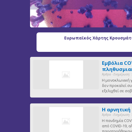
Ευρωπαϊκός Χάρτης Κρουσμάτω
Εμβόλια CO
πληθυσμιακ
Άρθρα - Ενημέρωση: 
Η μονοκλωνική γ
δεν προκαλεί συ
εξελιχθεί σε σ
Η αρνητική
Άρθρα - Ενημέρωση: 
Η πανδημία COVI
από COVID-19, α
παρατηρήθηκαν ε