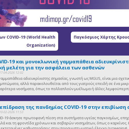
ν COVID-19 (World Health
Παγκόσμιος Χάρτης Κρουσ
Organization)
VID-19 και μονοκλωνική γαμμαπάθεια αδιευκρίνιστη
ή μελέτη για την ασφάλεια των ασθενών
17-04-2026 12:02
αμμαπάθεια αδιευκρίνιστης σημασίας, γνωστή ως MGUS, είναι μια σχετ
μπτώματα, αλλά παρακολουθείται από τους γιατρούς επειδή σε ένα μικ
οβαρότερα νοσήματα, όπως το πολλαπλούν μυέλωμα ή άλλες λεμφοϋπερπλ
 επίδραση της πανδημίας COVID-19 στην επιβίωση 
10-02-2026 11:53
D-19 άσκησε πρωτοφανή πίεση στα συστήματα υγείας παγκοσμίως, επηρε
λλά και τη φροντίδα χρόνιων και σοβαρών νοσημάτων, όπως ο καρκίνος. Κ
κτεταμένες καθυστερήσεις στον προσυμπτωματικό έλεγχο (screening), 