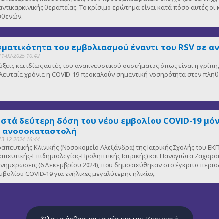
αντικαρκινικής θεραπείας. Το κρίσιμο ερώτημα είναι κατά πόσο αυτές οι
ασθενών.
ματικότητα του εμβολιασμού έναντι του RSV σε α
11-02-2025 10:42
μώξεις και ιδίως αυτές του αναπνευστικού συστήματος όπως είναι η γρίπ
 τελευταία χρόνια η COVID-19 προκαλούν σημαντική νοσηρότητα στον πλη
ιστά δεύτερη δόση του νέου εμβολίου COVID-19 μόν
ε ανοσοκαταστολή
13-12-2024 16:44
εραπευτικής Κλινικής (Νοσοκομείο Αλεξάνδρα) της Ιατρικής Σχολής του
πευτικής-Επιδημιολογίας-Προληπτικής Ιατρικής) και Παναγιώτα Ζαχαράκ
νημερώσεις (6 Δεκεμβρίου 2024), που δημοσιεύθηκαν στο έγκριτο περιο
μβολίου COVID-19 για ενήλικες μεγαλύτερης ηλικίας.
Όλα τα άρθρα και τα νέα για τον Κορωνοϊό