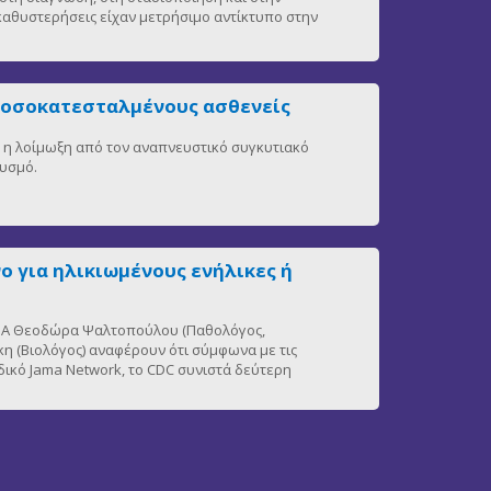
 καθυστερήσεις είχαν μετρήσιμο αντίκτυπο στην
νοσοκατεσταλμένους ασθενείς
η, η λοίμωξη από τον αναπνευστικό συγκυτιακό
θυσμό.
ο για ηλικιωμένους ενήλικες ή
 ΕΚΠΑ Θεοδώρα Ψαλτοπούλου (Παθολόγος,
η (Βιολόγος) αναφέρουν ότι σύμφωνα με τις
δικό Jama Network, το CDC συνιστά δεύτερη