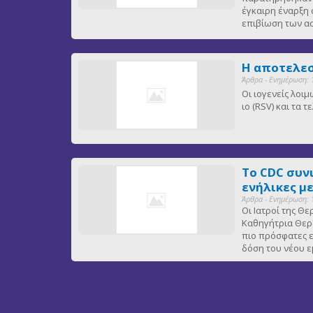
έγκαιρη έναρξη 
επιβίωση των 
Η αποτελεσ
Άρθρα - Ενημέρωση: 
Οι ιογενείς λοι
ιο (RSV) και τα
Το CDC συν
ενήλικες μ
Άρθρα - Ενημέρωση: 
Οι Ιατροί της Θ
Καθηγήτρια Θερα
πιο πρόσφατες ε
δόση του νέου ε