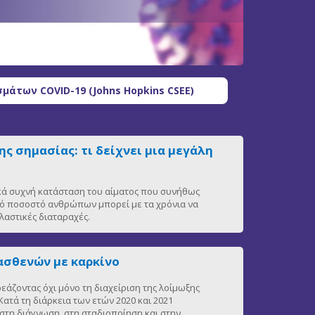
μάτων COVID-19 (Johns Hopkins CSEE)
ς σημασίας: τι δείχνει μια μεγάλη
ικά συχνή κατάσταση του αίματος που συνήθως
ρό ποσοστό ανθρώπων μπορεί με τα χρόνια να
αστικές διαταραχές.
ασθενών με καρκίνο
άζοντας όχι μόνο τη διαχείριση της λοίμωξης
ατά τη διάρκεια των ετών 2020 και 2021
στη διάγνωση, στη σταδιοποίηση και στην