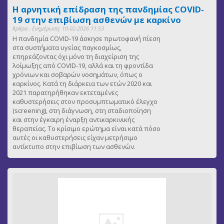
Η αρνητική επίδραση της πανδημίας COVID-
19 στην επιβίωση ασθενών με καρκίνο
Άρθρα - Ενημέρωση: 10-02-2026 11:53
Η πανδημία COVID-19 άσκησε πρωτοφανή πίεση
στα συστήματα υγείας παγκοσμίως,
επηρεάζοντας όχι μόνο τη διαχείριση της
λοίμωξης από COVID-19, αλλά και τη φροντίδα
χρόνιων και σοβαρών νοσημάτων, όπως ο
καρκίνος. Κατά τη διάρκεια των ετών 2020 και
2021 παρατηρήθηκαν εκτεταμένες
καθυστερήσεις στον προσυμπτωματικό έλεγχο
(screening), στη διάγνωση, στη σταδιοποίηση
και στην έγκαιρη έναρξη αντικαρκινικής
θεραπείας. Το κρίσιμο ερώτημα είναι κατά πόσο
αυτές οι καθυστερήσεις είχαν μετρήσιμο
αντίκτυπο στην επιβίωση των ασθενών.