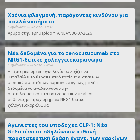
Χρόνια φλεγμονή, παράγοντας κινδύνου για
πολλά νοσήματα
Ενημέρωση: 30-07-2026 17:37
Άρθρο στην εφημερίδα "ΤΑ ΝΕΑ", 30-07-2026
Νέα δεδομένα για το zenocutuzumab στο
NRG1-θετικό χολαγγειοκαρκίνωμα
Ενημέρωση: 28-07-2026 08:54
Η εξατομικευμένη ογκολογία συνεχίζει να
μεταβάλλει το θεραπευτικό τοπίο των σπάνιων
μοριακών υποτύπων συμπαγών όγκων, με νέα
δεδομένα να αναδεικνύουν την
αποτελεσματικότητα του zenocutuzumab σε
ασθενείς με προχωρημένο NRG1-θετικό
χολαγγειοκαρκίνωμα.
Αγωνιστές του υποδοχέα GLP-1: Νέα
δεδομένα υποδηλώνουν πιθανή
προστατευτική δράση έναντι των καρκίνων