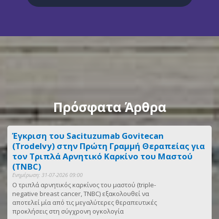
Πρόσφατα Άρθρα
Έγκριση του Sacituzumab Govitecan
(Trodelvy) στην Πρώτη Γραμμή Θεραπείας για
τον Τριπλά Αρνητικό Καρκίνο του Μαστού
(TNBC)
Ενημέρωση: 31-07-2026 09:00
Ο τριπλά αρνητικός καρκίνος του μαστού (triple-
negative breast cancer, TNBC) εξακολουθεί να
αποτελεί μία από τις μεγαλύτερες θεραπευτικές
προκλήσεις στη σύγχρονη ογκολογία