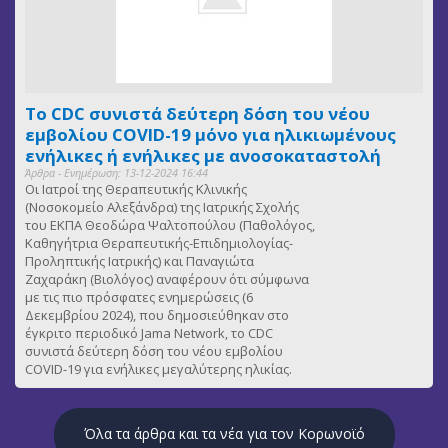
Το CDC συνιστά δεύτερη δόση του νέου
εμβολίου COVID-19 μόνο για ηλικιωμένους
ενήλικες ή ενήλικες με ανοσοκαταστολή
Άρθρα - Ενημέρωση: 13-12-2024 16:44
Οι Ιατροί της Θεραπευτικής Κλινικής
(Νοσοκομείο Αλεξάνδρα) της Ιατρικής Σχολής
του ΕΚΠΑ Θεοδώρα Ψαλτοπούλου (Παθολόγος,
Καθηγήτρια Θεραπευτικής-Επιδημιολογίας-
Προληπτικής Ιατρικής) και Παναγιώτα
Ζαχαράκη (Βιολόγος) αναφέρουν ότι σύμφωνα
με τις πιο πρόσφατες ενημερώσεις (6
Δεκεμβρίου 2024), που δημοσιεύθηκαν στο
έγκριτο περιοδικό Jama Network, το CDC
συνιστά δεύτερη δόση του νέου εμβολίου
COVID-19 για ενήλικες μεγαλύτερης ηλικίας.
Όλα τα άρθρα και τα νέα για τον Κορωνοϊό