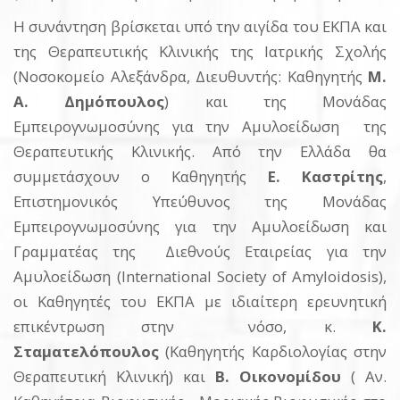
Η συνάντηση βρίσκεται υπό την αιγίδα του ΕΚΠΑ και
της Θεραπευτικής Κλινικής της Ιατρικής Σχολής
(Νοσοκομείο Αλεξάνδρα, Διευθυντής: Καθηγητής
Μ.
Α. Δημόπουλος
) και της Μονάδας
Εμπειρογνωμοσύνης για την Αμυλοείδωση της
Θεραπευτικής Κλινικής. Από την Ελλάδα θα
συμμετάσχουν ο Καθηγητής
Ε. Καστρίτης
,
Επιστημονικός Υπεύθυνος της Μονάδας
Εμπειρογνωμοσύνης για την Αμυλοείδωση και
Γραμματέας της Διεθνούς Εταιρείας για την
Αμυλοείδωση (Ιnternational Society of Amyloidosis),
οι Καθηγητές του ΕΚΠΑ με ιδιαίτερη ερευνητική
επικέντρωση στην νόσο, κ.
Κ.
Σταματελόπουλος
(Καθηγητής Καρδιολογίας στην
Θεραπευτική Κλινική) και
Β. Οικονομίδου
( Αν.