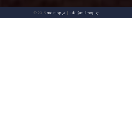
© 2019
mdimop.gr
|
info@mdimop.gr