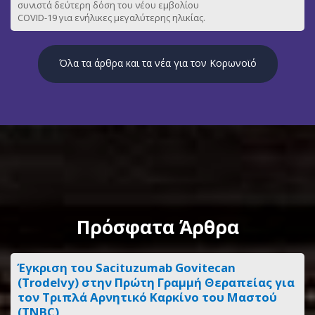
συνιστά δεύτερη δόση του νέου εμβολίου
COVID-19 για ενήλικες μεγαλύτερης ηλικίας.
Όλα τα άρθρα και τα νέα για τον Κορωνοϊό
Πρόσφατα Άρθρα
Έγκριση του Sacituzumab Govitecan
(Trodelvy) στην Πρώτη Γραμμή Θεραπείας για
τον Τριπλά Αρνητικό Καρκίνο του Μαστού
(TNBC)