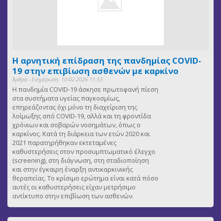
Η αρνητική επίδραση της πανδημίας COVID-
19 στην επιβίωση ασθενών με καρκίνο
Άρθρα - Ενημέρωση: 10-02-2026 11:53
Η πανδημία COVID-19 άσκησε πρωτοφανή πίεση
στα συστήματα υγείας παγκοσμίως,
επηρεάζοντας όχι μόνο τη διαχείριση της
λοίμωξης από COVID-19, αλλά και τη φροντίδα
χρόνιων και σοβαρών νοσημάτων, όπως ο
καρκίνος. Κατά τη διάρκεια των ετών 2020 και
2021 παρατηρήθηκαν εκτεταμένες
καθυστερήσεις στον προσυμπτωματικό έλεγχο
(screening), στη διάγνωση, στη σταδιοποίηση
και στην έγκαιρη έναρξη αντικαρκινικής
θεραπείας. Το κρίσιμο ερώτημα είναι κατά πόσο
αυτές οι καθυστερήσεις είχαν μετρήσιμο
αντίκτυπο στην επιβίωση των ασθενών.