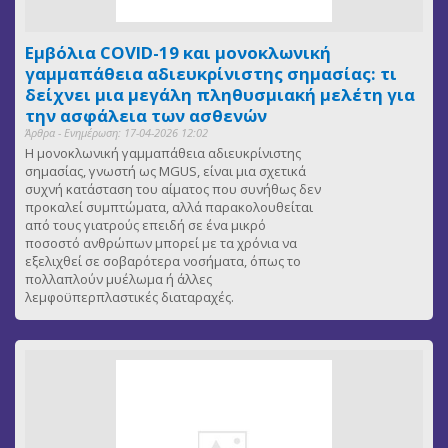
Εμβόλια COVID-19 και μονοκλωνική
γαμμαπάθεια αδιευκρίνιστης σημασίας: τι
δείχνει μια μεγάλη πληθυσμιακή μελέτη για
την ασφάλεια των ασθενών
Άρθρα - Ενημέρωση: 17-04-2026 12:02
Η μονοκλωνική γαμμαπάθεια αδιευκρίνιστης
σημασίας, γνωστή ως MGUS, είναι μια σχετικά
συχνή κατάσταση του αίματος που συνήθως δεν
προκαλεί συμπτώματα, αλλά παρακολουθείται
από τους γιατρούς επειδή σε ένα μικρό
ποσοστό ανθρώπων μπορεί με τα χρόνια να
εξελιχθεί σε σοβαρότερα νοσήματα, όπως το
πολλαπλούν μυέλωμα ή άλλες
λεμφοϋπερπλαστικές διαταραχές.