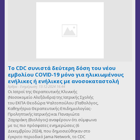
Το CDC συνιστά δεύτερη δόση του νέου
εμβολίου COVID-19 μόνο για ηλικιωμένους
ενήλικες ή ενήλικες με ανοσοκαταστολή
Άρθρα - Ενημέρωση: 13-12-2024 16:44
Οι Ιατροί της Θεραπευτικής Κλινικής
(Νοσοκομείο Αλεξάνδρα) της Ιατρικής Σχολής
του ΕΚΠΑ Θεοδώρα Ψαλτοπούλου (Παθολόγος,
Καθηγήτρια Θεραπευτικής-Επιδημιολογίας-
Προληπτικής Ιατρικής) και Παναγιώτα
Ζαχαράκη (Βιολόγος) αναφέρουν ότι σύμφωνα
με τις πιο πρόσφατες ενημερώσεις (6
Δεκεμβρίου 2024), που δημοσιεύθηκαν στο
έγκριτο περιοδικό Jama Network, το CDC