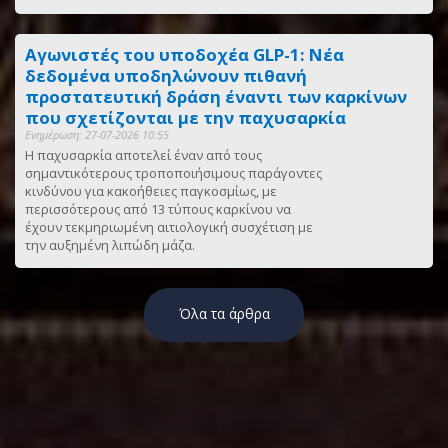
Αγωνιστές του υποδοχέα GLP-1: Νέα
δεδομένα υποδηλώνουν πιθανή
προστατευτική δράση έναντι των καρκίνων
που σχετίζονται με την παχυσαρκία
Ενημέρωση: 27-07-2026 10:55
Η παχυσαρκία αποτελεί έναν από τους
σημαντικότερους τροποποιήσιμους παράγοντες
κινδύνου για κακοήθειες παγκοσμίως, με
περισσότερους από 13 τύπους καρκίνου να
έχουν τεκμηριωμένη αιτιολογική συσχέτιση με
την αυξημένη λιπώδη μάζα.
Όλα τα άρθρα