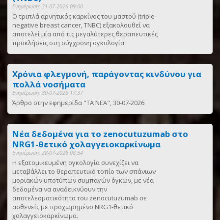
Ενημέρωση: 31-07-2026 09:00
Ο τριπλά αρνητικός καρκίνος του μαστού (triple-
negative breast cancer, TNBC) εξακολουθεί να
αποτελεί μία από τις μεγαλύτερες θεραπευτικές
προκλήσεις στη σύγχρονη ογκολογία
Χρόνια φλεγμονή, παράγοντας κινδύνου για
πολλά νοσήματα
Ενημέρωση: 30-07-2026 17:37
Άρθρο στην εφημερίδα "ΤΑ ΝΕΑ", 30-07-2026
Νέα δεδομένα για το zenocutuzumab στο
NRG1-θετικό χολαγγειοκαρκίνωμα
Ενημέρωση: 28-07-2026 08:54
Η εξατομικευμένη ογκολογία συνεχίζει να
μεταβάλλει το θεραπευτικό τοπίο των σπάνιων
μοριακών υποτύπων συμπαγών όγκων, με νέα
δεδομένα να αναδεικνύουν την
αποτελεσματικότητα του zenocutuzumab σε
ασθενείς με προχωρημένο NRG1-θετικό
χολαγγειοκαρκίνωμα.