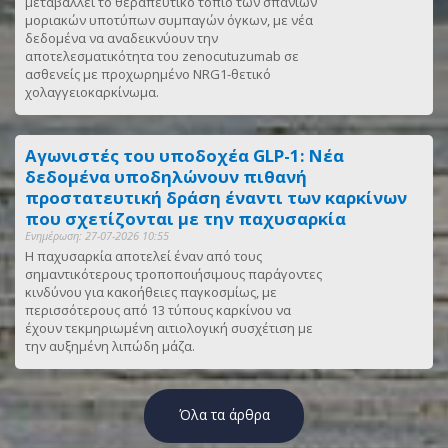
μεταβάλλει το θεραπευτικό τοπίο των σπάνιων
μοριακών υποτύπων συμπαγών όγκων, με νέα
δεδομένα να αναδεικνύουν την
αποτελεσματικότητα του zenocutuzumab σε
ασθενείς με προχωρημένο NRG1-θετικό
χολαγγειοκαρκίνωμα.
Αγωνιστές του υποδοχέα GLP-1: Νέα
δεδομένα υποδηλώνουν πιθανή
προστατευτική δράση έναντι των καρκίνων
που σχετίζονται με την παχυσαρκία
Ενημέρωση: 27-07-2026 10:55
Η παχυσαρκία αποτελεί έναν από τους
σημαντικότερους τροποποιήσιμους παράγοντες
κινδύνου για κακοήθειες παγκοσμίως, με
περισσότερους από 13 τύπους καρκίνου να
έχουν τεκμηριωμένη αιτιολογική συσχέτιση με
την αυξημένη λιπώδη μάζα.
Όλα τα άρθρα