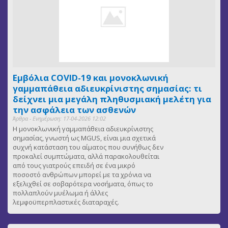
Εμβόλια COVID-19 και μονοκλωνική
γαμμαπάθεια αδιευκρίνιστης σημασίας: τι
δείχνει μια μεγάλη πληθυσμιακή μελέτη για
την ασφάλεια των ασθενών
Άρθρα - Ενημέρωση: 17-04-2026 12:02
Η μονοκλωνική γαμμαπάθεια αδιευκρίνιστης
σημασίας, γνωστή ως MGUS, είναι μια σχετικά
συχνή κατάσταση του αίματος που συνήθως δεν
προκαλεί συμπτώματα, αλλά παρακολουθείται
από τους γιατρούς επειδή σε ένα μικρό
ποσοστό ανθρώπων μπορεί με τα χρόνια να
εξελιχθεί σε σοβαρότερα νοσήματα, όπως το
πολλαπλούν μυέλωμα ή άλλες
λεμφοϋπερπλαστικές διαταραχές.