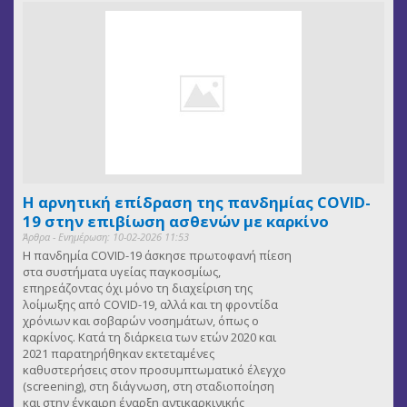
Η αρνητική επίδραση της πανδημίας COVID-
19 στην επιβίωση ασθενών με καρκίνο
Άρθρα - Ενημέρωση: 10-02-2026 11:53
Η πανδημία COVID-19 άσκησε πρωτοφανή πίεση
στα συστήματα υγείας παγκοσμίως,
επηρεάζοντας όχι μόνο τη διαχείριση της
λοίμωξης από COVID-19, αλλά και τη φροντίδα
χρόνιων και σοβαρών νοσημάτων, όπως ο
καρκίνος. Κατά τη διάρκεια των ετών 2020 και
2021 παρατηρήθηκαν εκτεταμένες
καθυστερήσεις στον προσυμπτωματικό έλεγχο
(screening), στη διάγνωση, στη σταδιοποίηση
και στην έγκαιρη έναρξη αντικαρκινικής