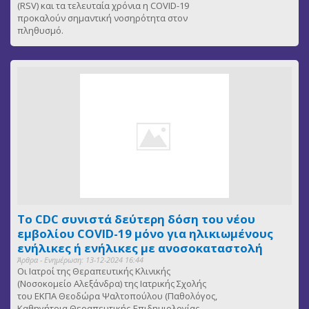
(RSV) και τα τελευταία χρόνια η COVID-19
προκαλούν σημαντική νοσηρότητα στον
πληθυσμό.
Το CDC συνιστά δεύτερη δόση του νέου
εμβολίου COVID-19 μόνο για ηλικιωμένους
ενήλικες ή ενήλικες με ανοσοκαταστολή
Άρθρα - Ενημέρωση: 13-12-2024 16:44
Οι Ιατροί της Θεραπευτικής Κλινικής
(Νοσοκομείο Αλεξάνδρα) της Ιατρικής Σχολής
του ΕΚΠΑ Θεοδώρα Ψαλτοπούλου (Παθολόγος,
Καθηγήτρια Θεραπευτικής-Επιδημιολογίας-