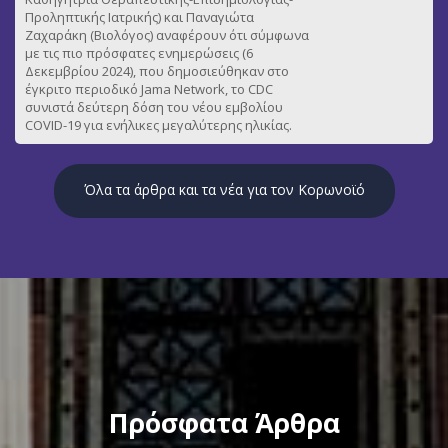
Προληπτικής Ιατρικής) και Παναγιώτα
Ζαχαράκη (Βιολόγος) αναφέρουν ότι σύμφωνα
με τις πιο πρόσφατες ενημερώσεις (6
Δεκεμβρίου 2024), που δημοσιεύθηκαν στο
έγκριτο περιοδικό Jama Network, το CDC
συνιστά δεύτερη δόση του νέου εμβολίου
COVID-19 για ενήλικες μεγαλύτερης ηλικίας.
Όλα τα άρθρα και τα νέα για τον Κορωνοϊό
Πρόσφατα Άρθρα