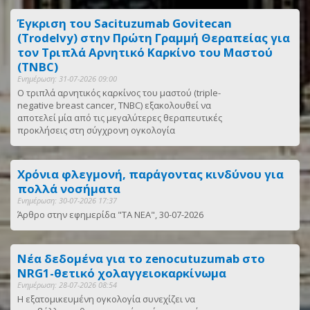
Έγκριση του Sacituzumab Govitecan
(Trodelvy) στην Πρώτη Γραμμή Θεραπείας για
τον Τριπλά Αρνητικό Καρκίνο του Μαστού
(TNBC)
Ενημέρωση: 31-07-2026 09:00
Ο τριπλά αρνητικός καρκίνος του μαστού (triple-
negative breast cancer, TNBC) εξακολουθεί να
αποτελεί μία από τις μεγαλύτερες θεραπευτικές
προκλήσεις στη σύγχρονη ογκολογία
Χρόνια φλεγμονή, παράγοντας κινδύνου για
πολλά νοσήματα
Ενημέρωση: 30-07-2026 17:37
Άρθρο στην εφημερίδα "ΤΑ ΝΕΑ", 30-07-2026
Νέα δεδομένα για το zenocutuzumab στο
NRG1-θετικό χολαγγειοκαρκίνωμα
Ενημέρωση: 28-07-2026 08:54
Η εξατομικευμένη ογκολογία συνεχίζει να