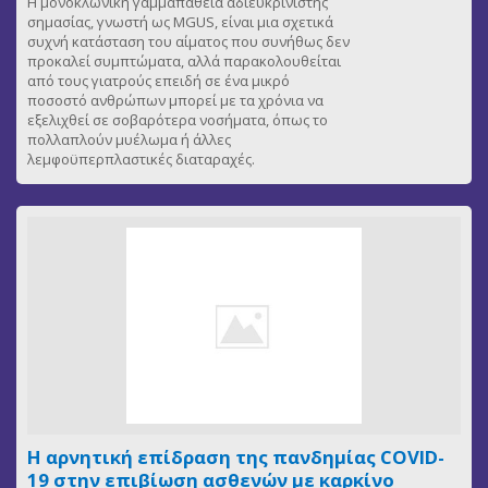
Η μονοκλωνική γαμμαπάθεια αδιευκρίνιστης
σημασίας, γνωστή ως MGUS, είναι μια σχετικά
συχνή κατάσταση του αίματος που συνήθως δεν
προκαλεί συμπτώματα, αλλά παρακολουθείται
από τους γιατρούς επειδή σε ένα μικρό
ποσοστό ανθρώπων μπορεί με τα χρόνια να
εξελιχθεί σε σοβαρότερα νοσήματα, όπως το
πολλαπλούν μυέλωμα ή άλλες
λεμφοϋπερπλαστικές διαταραχές.
Η αρνητική επίδραση της πανδημίας COVID-
19 στην επιβίωση ασθενών με καρκίνο