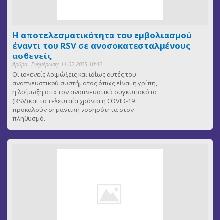
Η αποτελεσματικότητα του εμβολιασμού
έναντι του RSV σε ανοσοκατεσταλμένους
ασθενείς
Άρθρα - Ενημέρωση: 11-02-2025 10:42
Οι ιογενείς λοιμώξεις και ιδίως αυτές του
αναπνευστικού συστήματος όπως είναι η γρίπη,
η λοίμωξη από τον αναπνευστικό συγκυτιακό ιο
(RSV) και τα τελευταία χρόνια η COVID-19
προκαλούν σημαντική νοσηρότητα στον
πληθυσμό.