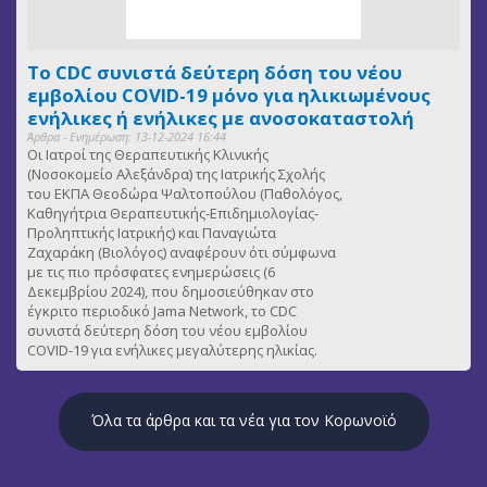
Το CDC συνιστά δεύτερη δόση του νέου
εμβολίου COVID-19 μόνο για ηλικιωμένους
ενήλικες ή ενήλικες με ανοσοκαταστολή
Άρθρα - Ενημέρωση: 13-12-2024 16:44
Οι Ιατροί της Θεραπευτικής Κλινικής
(Νοσοκομείο Αλεξάνδρα) της Ιατρικής Σχολής
του ΕΚΠΑ Θεοδώρα Ψαλτοπούλου (Παθολόγος,
Καθηγήτρια Θεραπευτικής-Επιδημιολογίας-
Προληπτικής Ιατρικής) και Παναγιώτα
Ζαχαράκη (Βιολόγος) αναφέρουν ότι σύμφωνα
με τις πιο πρόσφατες ενημερώσεις (6
Δεκεμβρίου 2024), που δημοσιεύθηκαν στο
έγκριτο περιοδικό Jama Network, το CDC
συνιστά δεύτερη δόση του νέου εμβολίου
COVID-19 για ενήλικες μεγαλύτερης ηλικίας.
Όλα τα άρθρα και τα νέα για τον Κορωνοϊό