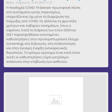
Άρθρα - Ενημέρωση: 10-02-2026 11:53
Η πανδημία COVID-19 άσκησε πρωτοφανή πίεση
στα συστήματα υγείας παγκοσμίως,
επηρεάζοντας όχι μόνο τη διαχείριση της
λοίμωξης από COVID-19, αλλά και τη φροντίδα
χρόνιων και σοβαρών νοσημάτων, όπως ο
καρκίνος. Κατά τη διάρκεια των ετών 2020 και
2021 παρατηρήθηκαν εκτεταμένες
καθυστερήσεις στον προσυμπτωματικό έλεγχο
(screening), στη διάγνωση, στη σταδιοποίηση
και στην έγκαιρη έναρξη αντικαρκινικής
θεραπείας. Το κρίσιμο ερώτημα είναι κατά πόσο
αυτές οι καθυστερήσεις είχαν μετρήσιμο
αντίκτυπο στην επιβίωση των ασθενών.