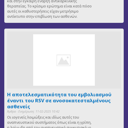
και στην έγκαιρη έναρξη αντικαρκινικής
θεραπείας. Το κρίσιμο ερώτημα είναι κατά πόσο
αυτές οι καθυστερήσεις είχαν μετρήσιμο
αντίκτυπο στην επιβίωση των ασθενών.
Η αποτελεσματικότητα του εμβολιασμού
έναντι του RSV σε ανοσοκατεσταλμένους
ασθενείς
Άρθρα - Ενημέρωση: 11-02-2025 10:42
Οι ιογενείς λοιμώξεις και ιδίως αυτές του
αναπνευστικού συστήματος όπως είναι η γρίπη,
η λοίμωξη από τον αναπνευστικό συγκυτιακό ιο