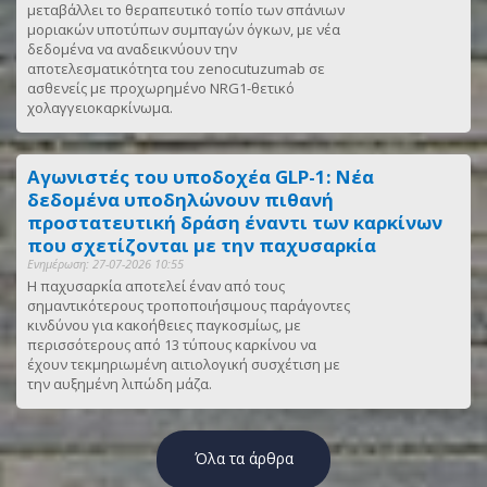
μεταβάλλει το θεραπευτικό τοπίο των σπάνιων
μοριακών υποτύπων συμπαγών όγκων, με νέα
δεδομένα να αναδεικνύουν την
αποτελεσματικότητα του zenocutuzumab σε
ασθενείς με προχωρημένο NRG1-θετικό
χολαγγειοκαρκίνωμα.
Αγωνιστές του υποδοχέα GLP-1: Νέα
δεδομένα υποδηλώνουν πιθανή
προστατευτική δράση έναντι των καρκίνων
που σχετίζονται με την παχυσαρκία
Ενημέρωση: 27-07-2026 10:55
Η παχυσαρκία αποτελεί έναν από τους
σημαντικότερους τροποποιήσιμους παράγοντες
κινδύνου για κακοήθειες παγκοσμίως, με
περισσότερους από 13 τύπους καρκίνου να
έχουν τεκμηριωμένη αιτιολογική συσχέτιση με
την αυξημένη λιπώδη μάζα.
Όλα τα άρθρα