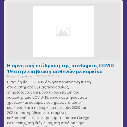
Η αρνητική επίδραση της πανδημίας COVID-
19 στην επιβίωση ασθενών με καρκίνο
Άρθρα - Ενημέρωση: 10-02-2026 11:53
Η πανδημία COVID-19 άσκησε πρωτοφανή πίεση
στα συστήματα υγείας παγκοσμίως,
επηρεάζοντας όχι μόνο τη διαχείριση της
λοίμωξης από COVID-19, αλλά και τη φροντίδα
χρόνιων και σοβαρών νοσημάτων, όπως ο
καρκίνος. Κατά τη διάρκεια των ετών 2020 και
2021 παρατηρήθηκαν εκτεταμένες
καθυστερήσεις στον προσυμπτωματικό έλεγχο
(screening), στη διάγνωση, στη σταδιοποίηση