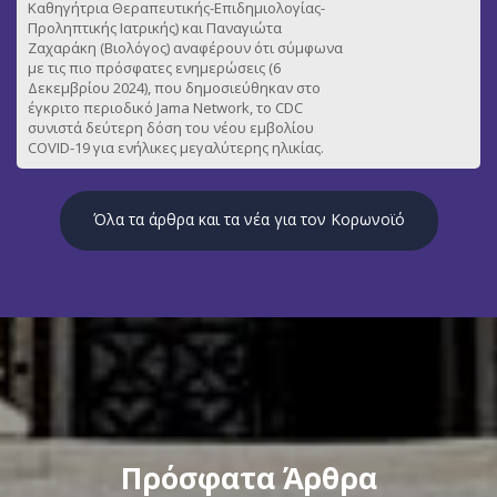
Καθηγήτρια Θεραπευτικής-Επιδημιολογίας-
Προληπτικής Ιατρικής) και Παναγιώτα
Ζαχαράκη (Βιολόγος) αναφέρουν ότι σύμφωνα
με τις πιο πρόσφατες ενημερώσεις (6
Δεκεμβρίου 2024), που δημοσιεύθηκαν στο
έγκριτο περιοδικό Jama Network, το CDC
συνιστά δεύτερη δόση του νέου εμβολίου
COVID-19 για ενήλικες μεγαλύτερης ηλικίας.
Όλα τα άρθρα και τα νέα για τον Κορωνοϊό
Πρόσφατα Άρθρα