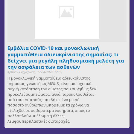
Εμβόλια COVID-19 και μονοκλωνική
γαμμαπάθεια αδιευκρίνιστης σημασίας: τι
δείχνει μια μεγάλη πληθυσμιακή μελέτη για
την ασφάλεια των ασθενών
Άρθρα - Ενημέρωση: 17-04-2026 12:02
Η μονοκλωνική γαμμαπάθεια αδιευκρίνιστης
σημασίας, γνωστή ως MGUS, είναι μια σχετικά
συχνή κατάσταση του αίματος που συνήθως δεν
προκαλεί συμπτώματα, αλλά παρακολουθείται
από τους γιατρούς επειδή σε ένα μικρό
ποσοστό ανθρώπων μπορεί με τα χρόνια να
εξελιχθεί σε σοβαρότερα νοσήματα, όπως το
πολλαπλούν μυέλωμα ή άλλες
λεμφοϋπερπλαστικές διαταραχές.