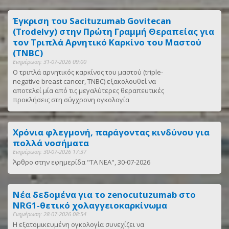
Έγκριση του Sacituzumab Govitecan
(Trodelvy) στην Πρώτη Γραμμή Θεραπείας για
τον Τριπλά Αρνητικό Καρκίνο του Μαστού
(TNBC)
Ενημέρωση: 31-07-2026 09:00
Ο τριπλά αρνητικός καρκίνος του μαστού (triple-
negative breast cancer, TNBC) εξακολουθεί να
αποτελεί μία από τις μεγαλύτερες θεραπευτικές
προκλήσεις στη σύγχρονη ογκολογία
Χρόνια φλεγμονή, παράγοντας κινδύνου για
πολλά νοσήματα
Ενημέρωση: 30-07-2026 17:37
Άρθρο στην εφημερίδα "ΤΑ ΝΕΑ", 30-07-2026
Νέα δεδομένα για το zenocutuzumab στο
NRG1-θετικό χολαγγειοκαρκίνωμα
Ενημέρωση: 28-07-2026 08:54
Η εξατομικευμένη ογκολογία συνεχίζει να