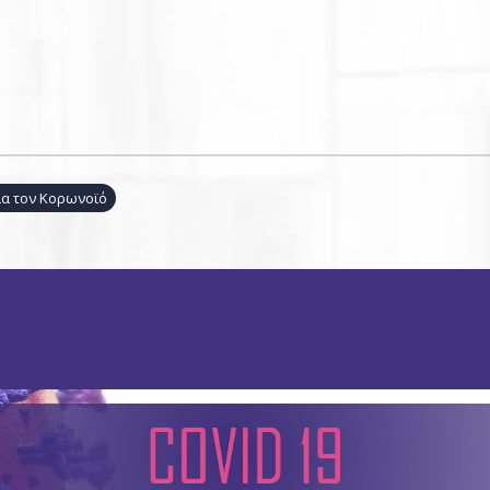
για τον Κορωνοϊό