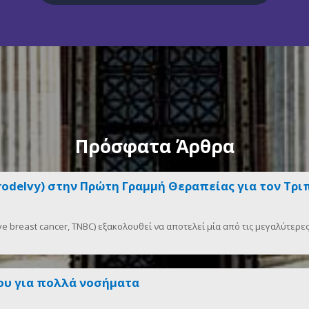
Πρόσφατα Άρθρα
Trodelvy) στην Πρώτη Γραμμή Θεραπείας για τον Τρ
ve breast cancer, TNBC) εξακολουθεί να αποτελεί μία από τις μεγαλύτερε
ου για πολλά νοσήματα