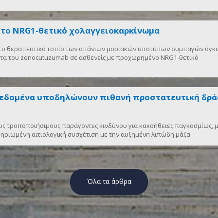
στο NRG1-θετικό χολαγγειοκαρκίνωμα
ι το θεραπευτικό τοπίο των σπάνιων μοριακών υποτύπων συμπαγών όγκω
ητα του zenocutuzumab σε ασθενείς με προχωρημένο NRG1-θετικό
δεδομένα υποδηλώνουν πιθανή προστατευτική δρά
υς τροποποιήσιμους παράγοντες κινδύνου για κακοήθειες παγκοσμίως, 
ηριωμένη αιτιολογική συσχέτιση με την αυξημένη λιπώδη μάζα.
Όλα τα άρθρα