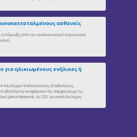
νοσοκατεσταλμένους ασθενείς
η, η λοίμωξη από τον αναπνευστικό συγκυτιακό
θυσμό.
ο για ηλικιωμένους ενήλικες ή
 ΕΚΠΑ Θεοδώρα Ψαλτοπούλου (Παθολόγος,
η (Βιολόγος) αναφέρουν ότι σύμφωνα με τις
δικό Jama Network, το CDC συνιστά δεύτερη