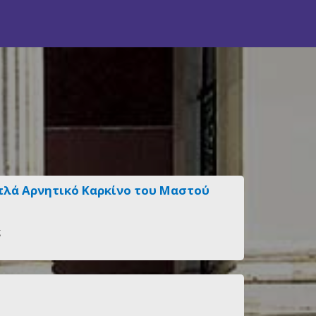
ιπλά Αρνητικό Καρκίνο του Μαστού
ς