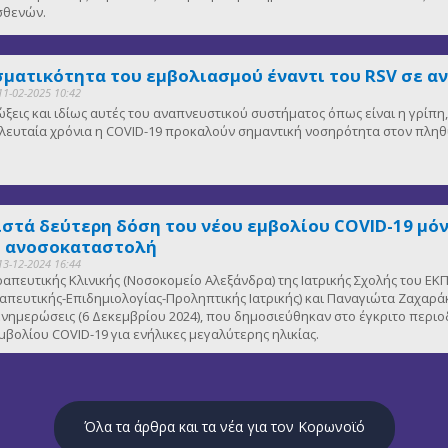
ασθενών.
ματικότητα του εμβολιασμού έναντι του RSV σε α
11-02-2025 10:42
μώξεις και ιδίως αυτές του αναπνευστικού συστήματος όπως είναι η γρίπ
 τελευταία χρόνια η COVID-19 προκαλούν σημαντική νοσηρότητα στον πλη
ιστά δεύτερη δόση του νέου εμβολίου COVID-19 μόν
ε ανοσοκαταστολή
13-12-2024 16:44
εραπευτικής Κλινικής (Νοσοκομείο Αλεξάνδρα) της Ιατρικής Σχολής του
πευτικής-Επιδημιολογίας-Προληπτικής Ιατρικής) και Παναγιώτα Ζαχαράκ
νημερώσεις (6 Δεκεμβρίου 2024), που δημοσιεύθηκαν στο έγκριτο περιο
μβολίου COVID-19 για ενήλικες μεγαλύτερης ηλικίας.
Όλα τα άρθρα και τα νέα για τον Κορωνοϊό