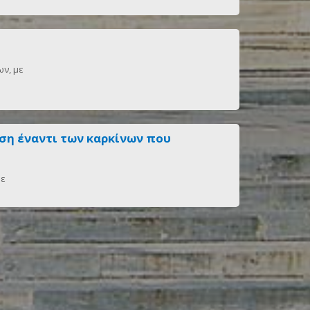
ν, με
ση έναντι των καρκίνων που
με