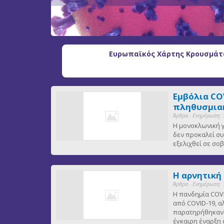
Ευρωπαϊκός Χάρτης Κρουσμάτω
Εμβόλια CO
πληθυσμιακ
Άρθρα - Ενημέρωση: 
Η μονοκλωνική γ
δεν προκαλεί συ
εξελιχθεί σε σ
Η αρνητική
Άρθρα - Ενημέρωση: 
Η πανδημία COVI
από COVID-19, α
παρατηρήθηκαν ε
έγκαιρη έναρξη 