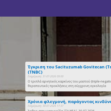
Έγκριση του Sacituzumab Govitecan (
(TNBC)
Ενημέρωση: 31-07-2026 09:00
Ο τριπλά αρνητικός καρκίνος του μαστού (triple-negati
θεραπευτικές προκλήσεις στη σύγχρονη ογκολογία
Χρόνια φλεγμονή, παράγοντας κινδύν
Ενημέρωση: 30-07-2026 17:37
Άρθρο στην εφημερίδα "ΤΑ ΝΕΑ", 30-07-2026