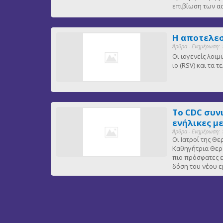
επιβίωση των 
Η αποτελεσ
Άρθρα - Ενημέρωση: 
Οι ιογενείς λοι
ιο (RSV) και τα
Το CDC συν
ενήλικες μ
Άρθρα - Ενημέρωση: 
Οι Ιατροί της Θ
Καθηγήτρια Θερα
πιο πρόσφατες ε
δόση του νέου ε