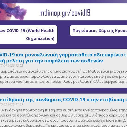
ν COVID-19 (World Health
Παγκόσμιος Χάρτης Κρουσ
Organization)
VID-19 και μονοκλωνική γαμμαπάθεια αδιευκρίνιστη
ή μελέτη για την ασφάλεια των ασθενών
17-04-2026 12:02
αμμαπάθεια αδιευκρίνιστης σημασίας, γνωστή ως MGUS, είναι μια σχετ
μπτώματα, αλλά παρακολουθείται από τους γιατρούς επειδή σε ένα μικ
οβαρότερα νοσήματα, όπως το πολλαπλούν μυέλωμα ή άλλες λεμφοϋπερπλ
 επίδραση της πανδημίας COVID-19 στην επιβίωση 
10-02-2026 11:53
D-19 άσκησε πρωτοφανή πίεση στα συστήματα υγείας παγκοσμίως, επηρε
λλά και τη φροντίδα χρόνιων και σοβαρών νοσημάτων, όπως ο καρκίνος. Κ
κτεταμένες καθυστερήσεις στον προσυμπτωματικό έλεγχο (screening), 
αντικαρκινικής θεραπείας. Το κρίσιμο ερώτημα είναι κατά πόσο αυτές οι