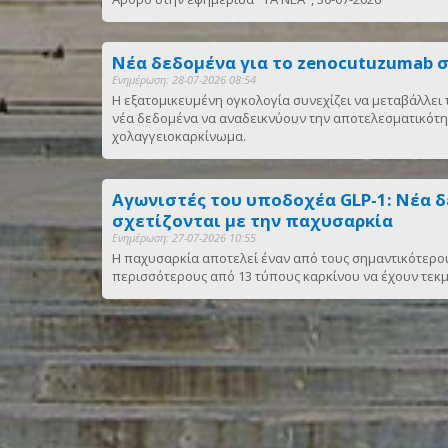
Νέα δεδομένα για το zenocutuzumab 
Ενημέρωση: 28-07-2026 08:54
Η εξατομικευμένη ογκολογία συνεχίζει να μεταβάλλε
νέα δεδομένα να αναδεικνύουν την αποτελεσματικότ
χολαγγειοκαρκίνωμα.
Αγωνιστές του υποδοχέα GLP-1: Νέα 
σχετίζονται με την παχυσαρκία
Ενημέρωση: 27-07-2026 10:55
Η παχυσαρκία αποτελεί έναν από τους σημαντικότερο
περισσότερους από 13 τύπους καρκίνου να έχουν τεκμ