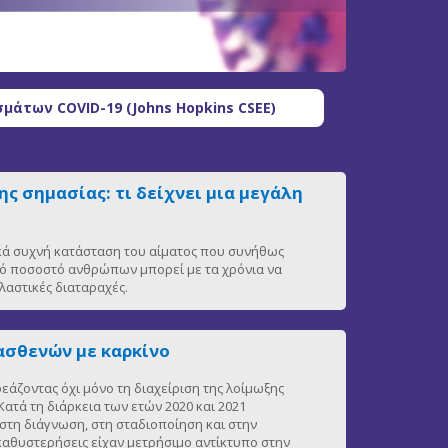
μάτων COVID-19 (Johns Hopkins CSEE)
ς σημασίας: τι δείχνει μια μεγάλη
ικά συχνή κατάσταση του αίματος που συνήθως
ρό ποσοστό ανθρώπων μπορεί με τα χρόνια να
αστικές διαταραχές.
ασθενών με καρκίνο
άζοντας όχι μόνο τη διαχείριση της λοίμωξης
ατά τη διάρκεια των ετών 2020 και 2021
στη διάγνωση, στη σταδιοποίηση και στην
 καθυστερήσεις είχαν μετρήσιμο αντίκτυπο στην