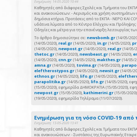
Ενημέρωση: 14-05-2020 10:44
Καθηγητές από διάφορες Σχολές και Τμήματα του ΕΚ
και ανακοινώσεων: - Αερισμός και χρήση συστημάτων 
δημόσια κτήρια. Προτάσεις από το ΕΚΠΑ - ΝΕΡΟ ΚΑΙ CO
υδάτινα λύματα από το Κέντρο Ελέγχου και Πρόληψης 
Οδηγίες και μέτρα για την επανέναρξη λειτουργίας τ
Το άρθρο δημοσιεύτηκε σε:
newsbomb.gr
(14/05/2020
(14/05/2020),
real.gr
(14/05/2020),
in.gr
(14/05/2020),
pr
(14/05/2020),
newpost.gr
(14/05/2020),
real.gr
(14/05/2
thetoc.gr
(14/05/2020),
newsbeast.gr
(14/05/2020),
e
(14/05/2020),
cnn.gr
(14/05/2020),
makthes.gr
(14/05/2
amna.gr
(14/05/2020),
tovima.gr
(14/05/2020),
parapol
eleftherostypos.gr
(14/05/2020),
newsit.gr
(14/05/20
ethnos.gr
(14/05/2020),
lifo.gr
(14/05/2020),
elefther
parapolitika.gr
(14/05/2020),
lifo.gr
(14/05/2020), ε
(15/05/2020), εφημερίδα ΔΗΜΟΚΡΑΤΙΑ (15/05/2020), εφ
newpost.gr
(15/05/2020),
kathimerini.gr
(15/05/2020)
(19/05/2020), εφημερίδα Τηλέραμα (11/07/2020).
Ενημέρωση για τη νόσο COVID-19 από 
Ενημέρωση: 13-05-2020 13:41
Καθηγητές από διάφορες Σχολές και Τμήματα του ΕΚ
και ανακοινώσεων: - Συστάσεις της Ευρωπαϊκής Εται