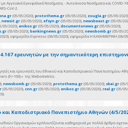
 με Αγγειακά Εγκεφαλικά Νοσήματα, - Αυτοάνοσα Νοσήματα και COVID-19,
ARS-CoV-2.
na.gr
(05/05/2020),
protothema.gr
(05/05/2020),
zougla.gr
(05/05/2020)
,
newsit.gr
(05/05/2020),
efsyn.gr
(05/05/2020),
newsbeast.gr
(05/05/202
5/05/2020),
enikos.gr
(05/05/2020),
documentonews.gr
(05/05/2020),
s.gr
(05/05/2020),
bankingnews.gr
(05/05/2020),
newsbomb.gr
(05/05/20
2020), εφημερίδα Espresso (06/05/2020), εφημερίδα Η ΚΑΘΗΜΕΡΙΝΗ (06/05
4.167 ερευνητών με την σημαντικότερη επιστημονι
γητές και ερευνητές του Εθνικού και Καποδιστριακού Πανεπιστημίου Αθ
hers (h>100) » της Webometrics.
),
newsbomb.gr
(05/05/2020),
protothema.gr
(05/05/2020),
skai.gr
(05/0
r
(05/05/2020),
cnn.gr
(05/05/2020),
enikos.gr
(05/05/2020),
real.gr
(05/05/
0).
ό και Καποδιστριακό Πανεπιστήμιο Αθηνών (4/5/20
 Διεθνών Οργανισμών εμπλουτίζονται καθημερινά με πολλά άρθρα σχετικ