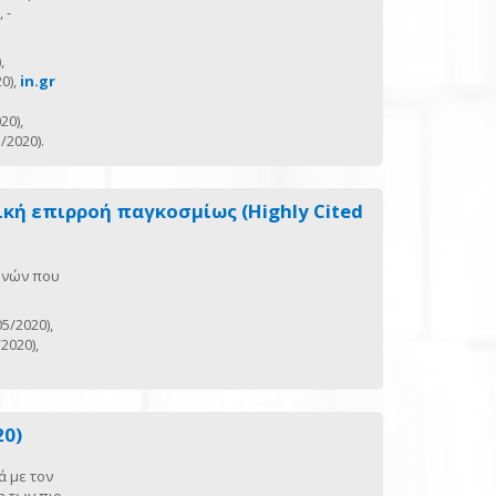
 -
,
0),
in.gr
20),
/2020).
κή επιρροή παγκοσμίως (Highly Cited
ηνών που
5/2020),
2020),
20)
ά με τον