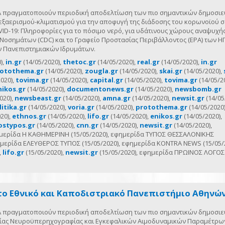
ΠΑ πραγματοποιούν περιοδική αποδελτίωση των πιο σημαντικών δημοσι
εξαερισμού-κλιματισμού για την αποφυγή της διάδοσης του κορωνοϊού σ
VID-19: Πληροφορίες για το πόσιμο νερό, για υδάτινους χώρους αναψυχής
Νοσημάτων (CDC) και το Γραφείο Προστασίας Περιβάλλοντος (EPA) των ΗΠ
ων Πανεπιστημιακών Ιδρυμάτων.
),
in.gr
(14/05/2020),
thetoc.gr
(14/05/2020),
real.gr
(14/05/2020),
in.gr
otothema.gr
(14/05/2020),
zougla.gr
(14/05/2020),
skai.gr
(14/05/2020),
020),
tovima.gr
(14/05/2020),
capital.gr
(14/05/2020),
tovima.gr
(14/05/20
nikos.gr
(14/05/2020),
documentonews.gr
(14/05/2020),
newsbomb.gr
020),
newsbeast.gr
(14/05/2020),
amna.gr
(14/05/2020),
newsit.gr
(14/05
itika.gr
(14/05/2020),
voria.gr
(14/05/2020),
protothema.gr
(14/05/2020)
20),
ethnos.gr
(14/05/2020),
lifo.gr
(14/05/2020),
enikos.gr
(14/05/2020),
ostypos.gr
(14/05/2020),
cnn.gr
(14/05/2020),
newsit.gr
(14/05/2020),
φημερίδα Η ΚΑΘΗΜΕΡΙΝΗ (15/05/2020), εφημερίδα ΤΥΠΟΣ ΘΕΣΣΑΛΟΝΙΚΗΣ
ημερίδα ΕΛΕΥΘΕΡΟΣ ΤΥΠΟΣ (15/05/2020), εφημερίδα KONTRA NEWS (15/05/2
,
lifo.gr
(15/05/2020),
newsit.gr
(15/05/2020), εφημερίδα ΠΡΩΙΝΟΣ ΛΟΓΟΣ
το Εθνικό και Καποδιστριακό Πανεπιστήμιο Αθηνών 
ΠΑ πραγματοποιούν περιοδική αποδελτίωση των πιο σημαντικών δημοσι
ρείας Νευροϋπερηχογραφίας και Εγκεφαλικών Αιμοδυναμικών Παραμέτρων