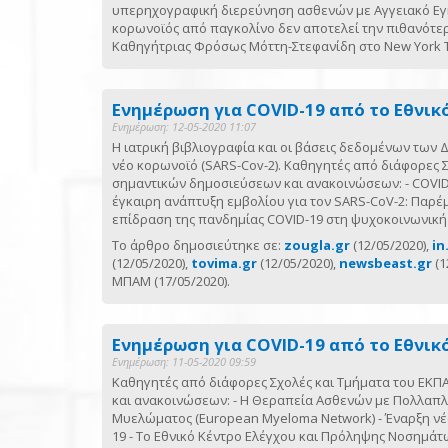
υπερηχογραφική διερεύνηση ασθενών με Αγγειακό Εγκε
κορωνοϊός από παγκολίνο δεν αποτελεί την πιθανότε
Καθηγήτριας Φρόσως Μόττη-Στεφανίδη στο New York 
Ενημέρωση για COVID-19 από το Εθνικ
Ενημέρωση: 12-05-2020 11:07
Η ιατρική βιβλιογραφία και οι βάσεις δεδομένων των
νέο κορωνοϊό (SARS-Cov-2). Καθηγητές από διάφορες
σημαντικών δημοσιεύσεων και ανακοινώσεων: - COVID-
έγκαιρη ανάπτυξη εμβολίου για τον SARS-CoV-2: Παρέμ
επίδραση της πανδημίας COVID-19 στη ψυχοκοινωνική 
Το άρθρο δημοσιεύτηκε σε:
zougla.gr
(12/05/2020),
in
(12/05/2020),
tovima.gr
(12/05/2020),
newsbeast.gr
(1
ΜΠΑΜ (17/05/2020).
Ενημέρωση για COVID-19 από το Εθνικ
Ενημέρωση: 11-05-2020 09:59
Καθηγητές από διάφορες Σχολές και Τμήματα του ΕΚ
και ανακοινώσεων: - Η Θεραπεία Ασθενών με Πολλαπλ
Μυελώματος (European Myeloma Network) - Έναρξη νέας 
19 - Το Εθνικό Κέντρο Ελέγχου και Πρόληψης Νοσημάτω