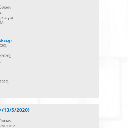
εύσεων
ε
 και για
Α -
skai.gr
20),
/2020),
,
020),
(13/5/2020)
εύσεων
 για την