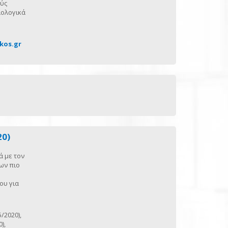
ούς
ιολογικά
kos.gr
20)
ά με τον
ων πιο
ου για
/2020),
),