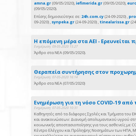
amna.gr
(09/05/2020),
iefimerida.gr
(09/05/2020),
eur
(09/05/2020).
Επίσης δημοσιεύτηκε σε:
24h.com.cy
(24-09-2020) ,
pro
09-2020) ,
synpeka.gr
(24-09-2020) ,
tinealarissa.gr
(24
Η επόμενη μέρα στα ΑΕΙ - Ερευνείται 
Ενημέρωση: 09-05-2020 15:27
Άρθρο στα ΝΕΑ (09/05/2020).
Θεραπεία συντήρησης στον προχωρημε
Ενημέρωση: 07-05-2020 16:14
Άρθρο στα ΝΕΑ (07/05/2020)
Ενημέρωση για τη νόσο COVID-19 από 
Ενημέρωση: 07-05-2020 10:31
Καθηγητές από τα διάφορες Σχολές και Τμήματα του
και ανακοινώσεων: Διανομή απολυμαντικού υγρού στη
κοινωνικής αποστασιοποίησης για τους ασθενείς με C
Κέντρο Ελέγχου και Πρόληψης Νοσημάτων των ΗΠΑ, Με
εκμεταλλεύεται το ανοσοποιητικό σύστημα του ανθρ