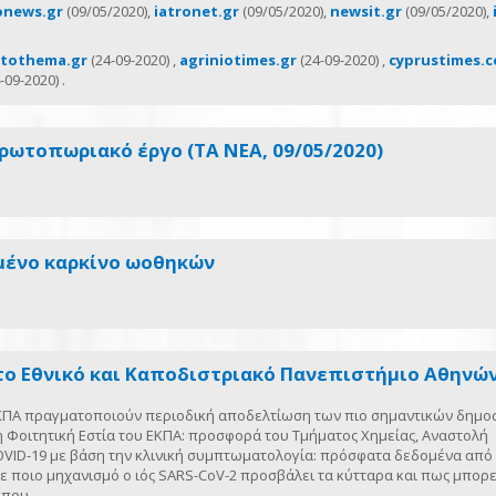
onews.gr
(09/05/2020),
iatronet.gr
(09/05/2020),
newsit.gr
(09/05/2020),
tothema.gr
(24-09-2020) ,
agriniotimes.gr
(24-09-2020) ,
cyprustimes.
-09-2020) .
πρωτοπωριακό έργο (ΤΑ ΝΕΑ, 09/05/2020)
́νο καρκίνο ωοθηκών
το Εθνικό και Καποδιστριακό Πανεπιστήμιο Αθηνών 
 ΕΚΠΑ πραγματοποιούν περιοδική αποδελτίωση των πιο σημαντικών δημ
 Φοιτητική Εστία του ΕΚΠΑ: προσφορά του Τμήματος Χημείας, Αναστολή
OVID-19 με βάση την κλινική συμπτωματολογία: πρόσφατα δεδομένα από
 ποιο μηχανισμό ο ιός SARS-CoV-2 προσβάλει τα κύτταρα και πως μπορε
ώπου.