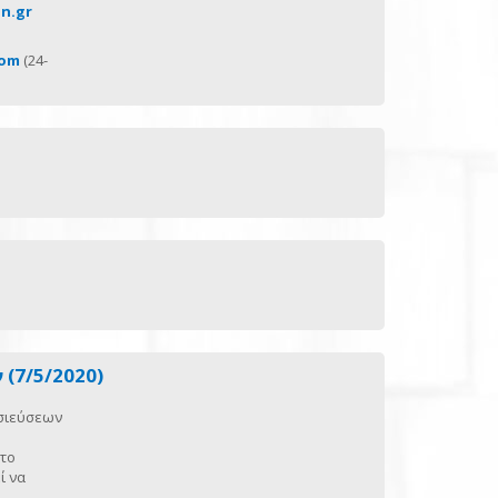
in.gr
com
(24-
(7/5/2020)
οσιεύσεων
 το
ί να