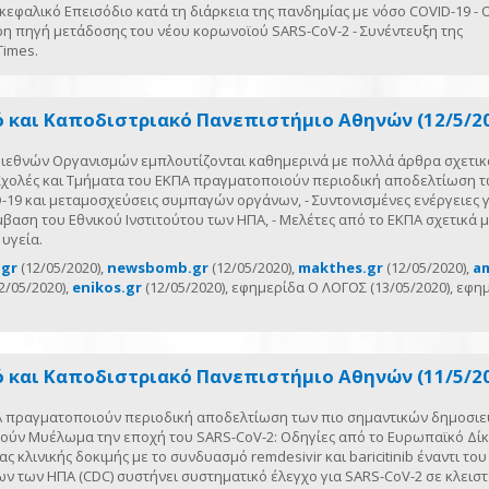
φαλικό Επεισόδιο κατά τη διάρκεια της πανδημίας με νόσο COVID-19 - 
ρη πηγή μετάδοσης του νέου κορωνοϊού SARS-CoV-2 - Συνέντευξη της
Times.
ό και Καποδιστριακό Πανεπιστήμιο Αθηνών (12/5/2
 Διεθνών Οργανισμών εμπλουτίζονται καθημερινά με πολλά άρθρα σχετικ
 Σχολές και Τμήματα του ΕΚΠΑ πραγματοποιούν περιοδική αποδελτίωση τ
19 και μεταμοσχεύσεις συμπαγών οργάνων, - Συντονισμένες ενέργειες γ
βαση του Εθνικού Ινστιτούτου των ΗΠΑ, - Μελέτες από το ΕΚΠΑ σχετικά μ
υγεία.
.gr
(12/05/2020),
newsbomb.gr
(12/05/2020),
makthes.gr
(12/05/2020),
a
2/05/2020),
enikos.gr
(12/05/2020), εφημερίδα Ο ΛΟΓΟΣ (13/05/2020), εφη
ό και Καποδιστριακό Πανεπιστήμιο Αθηνών (11/5/2
ΠΑ πραγματοποιούν περιοδική αποδελτίωση των πιο σημαντικών δημοσι
ούν Μυέλωμα την εποχή του SARS-CoV-2: Οδηγίες από το Ευρωπαϊκό Δί
κλινικής δοκιμής με το συνδυασμό remdesivir και baricitinib έναντι του
ν των ΗΠΑ (CDC) συστήνει συστηματικό έλεγχο για SARS-CoV-2 σε κλειστ