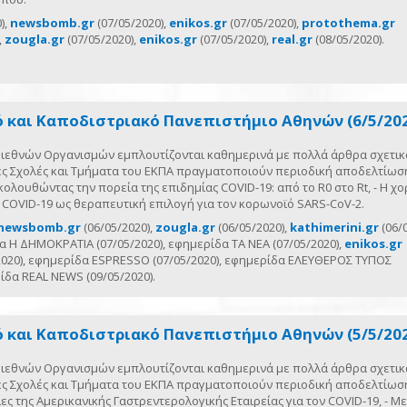
),
newsbomb.gr
(07/05/2020),
enikos.gr
(07/05/2020),
protothema.gr
,
zougla.gr
(07/05/2020),
enikos.gr
(07/05/2020),
real.gr
(08/05/2020).
ό και Καποδιστριακό Πανεπιστήμιο Αθηνών (6/5/20
 Διεθνών Οργανισμών εμπλουτίζονται καθημερινά με πολλά άρθρα σχετικ
ες Σχολές και Τμήματα του ΕΚΠΑ πραγματοποιούν περιοδική αποδελτίωσ
λουθώντας την πορεία της επιδημίας COVID-19: από το R0 στο Rt, - Η χ
 COVID-19 ως θεραπευτική επιλογή για τον κορωνοϊό SARS-CoV-2.
newsbomb.gr
(06/05/2020),
zougla.gr
(06/05/2020),
kathimerini.gr
(06/0
α Η ΔΗΜΟΚΡΑΤΙΑ (07/05/2020), εφημερίδα ΤΑ ΝΕΑ (07/05/2020),
enikos.gr
2020), εφημερίδα ESPRESSO (07/05/2020), εφημερίδα ΕΛΕΥΘΕΡΟΣ ΤΥΠΟΣ
ίδα REAL NEWS (09/05/2020).
ό και Καποδιστριακό Πανεπιστήμιο Αθηνών (5/5/20
 Διεθνών Οργανισμών εμπλουτίζονται καθημερινά με πολλά άρθρα σχετικ
ες Σχολές και Τμήματα του ΕΚΠΑ πραγματοποιούν περιοδική αποδελτίωσ
 της Αμερικανικής Γαστρεντερολογικής Εταιρείας για τον COVID-19, - Μ