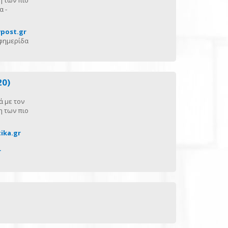
η των πιο
α -
post.gr
εφημερίδα
20)
ά με τον
η των πιο
ika.gr
r