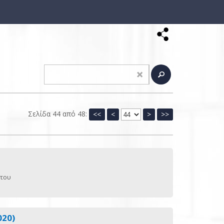
Σελίδα 44 από 48:
<<
<
>
>>
ώτου
020)