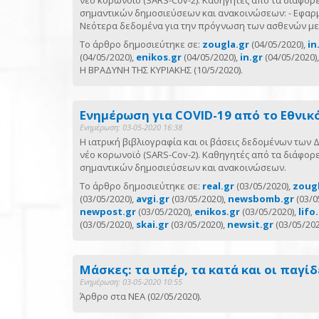
νέο κορωνοϊό (SARS-Cov-2). Καθηγητές από τα διάφορ
σημαντικών δημοσιεύσεων και ανακοινώσεων: - Εφαρ
Νεότερα δεδομένα για την πρόγνωση των ασθενών με
Το άρθρο δημοσιεύτηκε σε:
zougla.gr
(04/05/2020),
in
(04/05/2020),
enikos.gr
(04/05/2020),
in.gr
(04/05/2020)
Η ΒΡΑΔΥΝΗ ΤΗΣ ΚΥΡΙΑΚΗΣ (10/5/2020).
Ενημέρωση για COVID-19 από το Εθνικ
Ενημέρωση: 03-05-2020 16:38
Η ιατρική βιβλιογραφία και οι βάσεις δεδομένων των
νέο κορωνοϊό (SARS-Cov-2). Καθηγητές από τα διάφορ
σημαντικών δημοσιεύσεων και ανακοινώσεων.
Το άρθρο δημοσιεύτηκε σε:
real.gr
(03/05/2020),
zougl
(03/05/2020),
avgi.gr
(03/05/2020),
newsbomb.gr
(03/0
newpost.gr
(03/05/2020),
enikos.gr
(03/05/2020),
lifo
(03/05/2020),
skai.gr
(03/05/2020),
newsit.gr
(03/05/20
Μάσκες: τα υπέρ, τα κατά και οι παγί
Ενημέρωση: 03-05-2020 10:55
Άρθρο στα ΝΕΑ (02/05/2020).