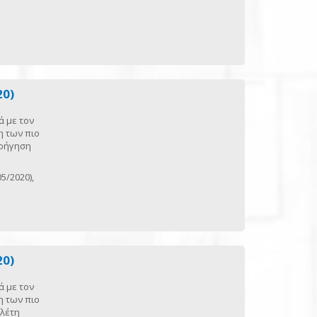
20)
ά με τον
η των πιο
ορήγηση
5/2020),
20)
ά με τον
η των πιο
ελέτη