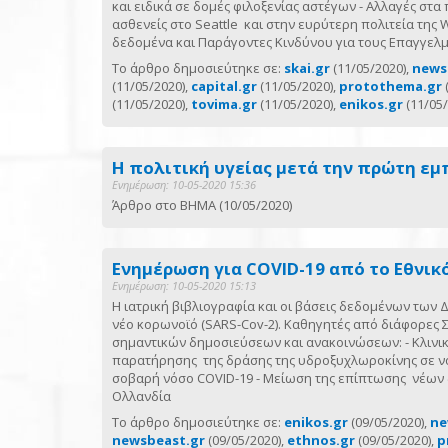
και ειδικά σε δομές φιλοξενίας αστέγων - Αλλαγές σ
ασθενείς στο Seattle και στην ευρύτερη πολιτεία της
δεδομένα και Παράγοντες Κινδύνου για τους Επαγγελμ
Το άρθρο δημοσιεύτηκε σε:
skai.gr
(11/05/2020),
news
(11/05/2020),
capital.gr
(11/05/2020),
protothema.gr
(11/05/2020),
tovima.gr
(11/05/2020),
enikos.gr
(11/05/
Η πολιτική υγείας μετά την πρώτη εμ
Ενημέρωση: 10-05-2020 15:36
Άρθρο στο ΒΗΜΑ (10/05/2020)
Ενημέρωση για COVID-19 από το Εθνικ
Ενημέρωση: 10-05-2020 15:13
Η ιατρική βιβλιογραφία και οι βάσεις δεδομένων των
νέο κορωνοϊό (SARS-Cov-2). Καθηγητές από διάφορες
σημαντικών δημοσιεύσεων και ανακοινώσεων: - Κλινικ
παρατήρησης της δράσης της υδροξυχλωροκίνης σε νο
σοβαρή νόσο COVID-19 - Μείωση της επίπτωσης νέων 
Ολλανδία
Το άρθρο δημοσιεύτηκε σε:
enikos.gr
(09/05/2020),
ne
newsbeast.gr
(09/05/2020),
ethnos.gr
(09/05/2020),
p