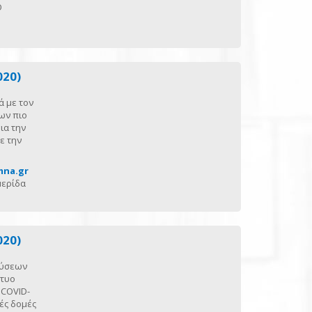
Ο
020)
ά με τον
ων πιο
ια την
ε την
mna.gr
μερίδα
020)
εύσεων
κτυο
 COVID-
ές δομές