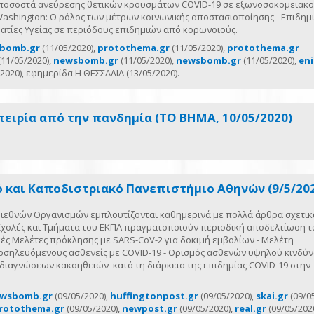
τα ποσοστά ανεύρεσης θετικών κρουσμάτων COVID-19 σε εξωνοσοκομειακ
 Washington: Ο ρόλος των μέτρων κοινωνικής αποστασιοποίησης - Επιδημ
ατίες Υγείας σε περιόδους επιδημιών από κορωνοϊούς.
bomb.gr
(11/05/2020),
protothema.gr
(11/05/2020),
protothema.gr
(11/05/2020),
newsbomb.gr
(11/05/2020),
newsbomb.gr
(11/05/2020),
eni
2020), εφημερίδα Η ΘΕΣΣΑΛΙΑ (13/05/2020).
πειρία από την πανδημία (ΤΟ ΒΗΜΑ, 10/05/2020)
ό και Καποδιστριακό Πανεπιστήμιο Αθηνών (9/5/20
 Διεθνών Οργανισμών εμπλουτίζονται καθημερινά με πολλά άρθρα σχετικ
 Σχολές και Τμήματα του ΕΚΠΑ πραγματοποιούν περιοδική αποδελτίωση τ
ές Μελέτες πρόκλησης με SARS-CoV-2 για δοκιμή εμβολίων - Μελέτη
σηλευόμενους ασθενείς με COVID-19 - Ορισμός ασθενών υψηλού κινδύν
διαγνώσεων κακοηθειών κατά τη διάρκεια της επιδημίας COVID-19 στην
wsbomb.gr
(09/05/2020),
huffingtonpost.gr
(09/05/2020),
skai.gr
(09/05
rotothema.gr
(09/05/2020),
newpost.gr
(09/05/2020),
real.gr
(09/05/2020